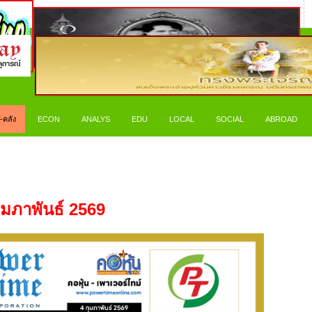
-คลัง
ECON
ANALYS
EDU
LOCAL
SOCIAL
ABROAD
ุมภาพันธ์
2569