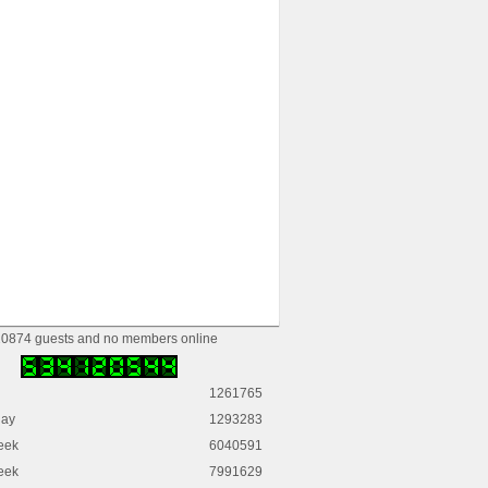
0874 guests and no members online
1261765
day
1293283
eek
6040591
eek
7991629