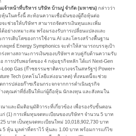
 2
าหน้าที่บริหาร บริษัท บ้านปู จำกัด (มหาชน)
กล่าวว่า
อหุ้นในครั้งนี้ สะท้อนความเชื่อมั่นของผู้ถือหุ้นต่อ
่งจะช่วยให้บริษัทฯ สามารถจัดสรรเงินทุนและเพิ่ม
ได้อย่างเหมาะสม พร้อมรองรับการเปลี่ยนแปลงและ
การเติบโตของการใช้งาน AI และโครงสร้างพื้นฐาน
ลื่อนกลยุทธ์ Energy Symphonics จะทำให้สามารถบรรลุเป้า
กร่งทางสถานะการเงินของบริษัทฯ ควบคู่กับด้านความรับ
ือ การปรับพอร์ตของ 4 กลุ่มธุรกิจหลัก ได้แก่ Next-Gen
sed-Loop Gas (ก๊าซธรรมชาติครบวงจรในสหรัฐฯ) Power+
 Future Tech (เทคโนโลยีแห่งอนาคต) ทั้งหมดนี้จะช่วย
ลดการปล่อยก๊าซเรือนกระจกจากการดำเนินธุรกิจ
คุณค่าที่ยั่งยืนให้แก่ผู้ถือหุ้น นักลงทุน และสังคมใน
ละมีมติอนุมัติวาระที่เกี่ยวข้อง เพื่อรองรับขั้นตอน
่ (1) การเพิ่มทุนจดทะเบียนของบริษัทฯ จำนวน 5 บาท
725 บาท เป็นทุนจดทะเบียนใหม่ 10,018,902,730 บาท
5 หุ้น มูลค่าที่ตราไว้ หุ้นละ 1.00 บาท พร้อมการแก้ไข