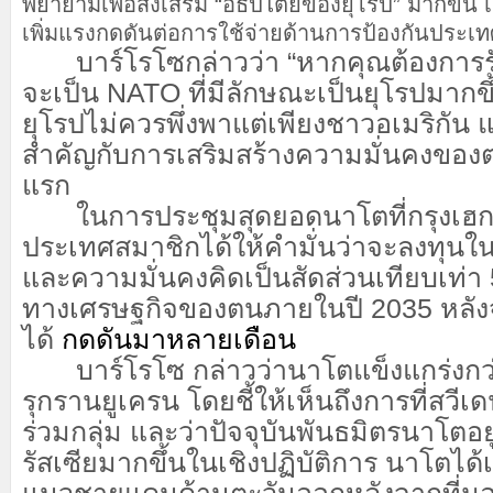
พยายามเพื่อส่งเสริม “อธิปไตยของยุโรป” มากขึ้น เ
เพิ่มแรงกดดันต่อการใช้จ่ายด้านการป้องกันประเ
บาร์โรโซกล่าวว่า “หากคุณต้องการรั
จะเป็น NATO ที่มีลักษณะเป็นยุโรปมากขึ้
ยุโรปไม่ควรพึ่งพาแต่เพียงชาวอเมริกัน
สำคัญกับการเสริมสร้างความมั่นคงของต
แรก
ในการประชุมสุดยอดนาโตที่กรุงเฮกเมื่
ประเทศสมาชิกได้ให้คำมั่นว่าจะลงทุนใ
และความมั่นคงคิดเป็นสัดส่วนเทียบเท่
ทางเศรษฐกิจของตนภายในปี 2035 หลังจ
ได้
กดดันมาหลายเดือน
บาร์โรโซ กล่าวว่านาโตแข็งแกร่งกว่าก
รุกรานยูเครน โดยชี้ให้เห็นถึงการที่สวี
ร่วมกลุ่ม และว่าปัจจุบันพันธมิตรนาโตอ
รัสเซียมากขึ้นในเชิงปฏิบัติการ นาโตได้เ