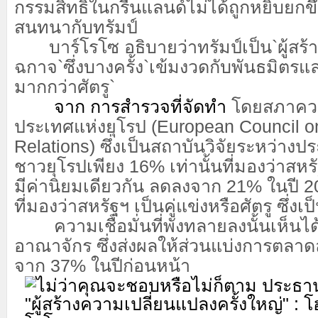
กรรมสิทธิ์ในกรีนแลนด์ไม่ได้ถูกหยิบยก
สนทนากับทรัมป์
บาร์โรโซ อธิบายว่าทรัมป์เป็น`ผู้สร้า
ฉกาจ`ซึ่งบางครั้ง`เข้มงวดกับพันธมิตร
มากกว่าศัตรู`
จาก การสำรวจที่จัดทำ
โดยสภาควา
ประเทศแห่งยุโรป (European Council o
Relations) ซึ่งเป็นสถาบันวิจัยระหว่างป
ชาว
ยุโรปเพียง 16% เท่านั้นที่มองว่าสหรั
มีค่านิยมเดียวกัน ลดลงจาก 21% ในปี 2
ที่มองว่าสหรัฐฯ เป็นคู่แข่งหรือศัตรู ซึ่งเ
ความเชื่อมั่นที่พังทลายลงนั้นเห็นไ
อาณาจักร ซึ่งส่งผลให้ส่วนแบ่งการตลา
จาก 37% ในปีก่อนหน้า