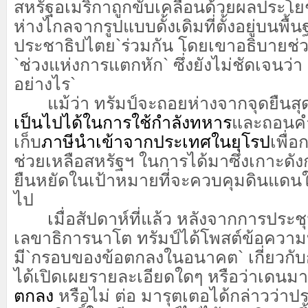
สหรัฐอเมริกาถูกขับเคลื่อนด้วยผลประโยช
ห่างไกลจากรูปแบบดั้งเดิมที่ตั้งอยู่บนพื
ประชาธิปไตย`ร่วมกัน โดยเขาอธิบายช่วง
`ช่วงแห่งการแตกหัก` ซึ่งยังไม่ชัดเจนว่า
อย่างไร`
แม้ว่า ทรัมป์จะถอยห่างจากจุดยืนสุด
เป็นไปได้ในการใช้กำลังทหาร
และถอนคำข
เก็บ
ภาษีนำเข้าจากประเทศในยุโรป
เพื่
ช่วยเหลือสหรัฐฯ ในการได้มาซึ่งเกาะดัง
ยืนหยัดในเป้าหมายที่จะควบคุมดินแดน
ไป
เมื่อสัปดาห์ที่แล้ว หลังจากการประชุ
เลขาธิการนาโต ทรัมป์ได้โพสต์ข้อความบ
มี`กรอบของข้อตกลงในอนาคต` เกี่ยวกับ
ได้เปิดเผยรายละเอียดใดๆ หรือว่าเดนมาร
ตกลง
หรือไม่ ต่อ มารุตเตอได้กล่าวว่าประ