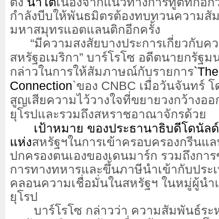
ตั้ง
นาโต้
เนื่องจากแนวทางการทูตที่ก่อ
กำลังบีบให้พันธมิตรต้องทบทวนความสัม
มหาสมุทรแอตแลนติกอีกครั้ง
“มีความสงสัยบางประการเกี่ยวกับควา
สหรัฐอเมริกา” บาร์โรโซ อดีตนายกรัฐม
กล่าวในการให้สัมภาษณ์กับรายการ
`The
Connection
`
ของ CNBC เมื่อวันจันทร์ โด
สูญเสียความไว้วางใจที่ขยายวงกว้าง
ยุโรปและรวมถึงสหราชอาณาจักรด้วย
เป้าหมาย ของประธานาธิบดีโดนัลด์ 
แห่ง
สหรัฐฯ
ในการเข้าครอบครองกรีนแลนด
ปกครองตนเองของเดนมาร์ก รวมถึงการข่มข
การทางทหารและขึ้นภาษีนำเข้ากับประเท
คลอนความเชื่อมั่นในสหรัฐฯ ในหมู่ผู
ยุโรป
บาร์โรโซ กล่าวว่า ความสัมพันธ์ระห