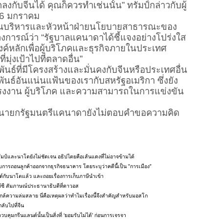
ับจีนได้ คุณก็ควรทำเช่นนั้น” ทรัมป์กล่าวกับผู้
่ 16 มกราคม
บริหารและหัวหน้าฝ่ายนโยบายสาธารณะของ
ารณ์ว่า “รัฐบาลแคนาดาได้ชี้แจงอย่างโปร่งใส
สงค์หลักเพื่อผู้บริโภคและธุรกิจภายในประเทศ
ุ่งเป้าไปที่ตลาดอื่น”
ธ์ที่มีโครงสร้างและมั่นคงกับจีนหรือประเทศอื่น
พันธ์อันแน่นแฟ้นของเรากับสหรัฐอเมริกา ซึ่งยัง
รงงาน ผู้บริโภค และความสามารถในการแข่งขัน
ยกรัฐมนตรีแคนาดายังไม่ตอบคำขอความคิด
ป์และนาโตยังไม่ชัดเจน อธิปไตยคือเส้นแดงที่ไม่อาจข้ามได้
ับการถอนลูกค้าออกจากธุรกิจธนาคาร โดยระบุว่าคดีนี้เป็น ”การเมือง”
นด์กับนาโตแล้ว และถอยเรื่องการเก็บภาษีนำเข้า
บีซี สัมภาษณ์ประธานาธิบดีที่ดาวอส
ใกล้ความล่มสลาย นี่คือเหตุผลว่าทำไมเรื่องนี้จึงสำคัญสำหรับมอสโก
ลับไปที่จีน
บคุมกรีนแลนด์นั้นเป็นสิ่งที่ ‘ยอมรับไม่ได้’ ก่อนการเจรจา