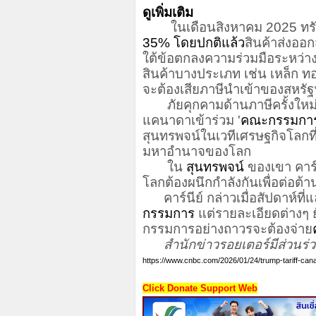
ดูเพิ่มเติม
ในเดือนสิงหาคม 2025 ทรัมป์
35% โดยปกติแล้ว
สินค้าส่งออ
ใต้ข้อตกลงความร่วมมือระหว่า
สินค้าบางประเภท เช่น เหล็ก 
จะต้องเสียภาษีนำเข้าของสหรัฐ
ภัยคุกคามด้านภาษีครั้งใหม่นี้ 
แคนาดาเข้าร่วม '
คณะกรรมการ
สุนทรพจน์ในเวทีเศรษฐกิจโลกที
มหาอำนาจของโลก
ใน
สุนทรพจน์
ของเขา คาร์
โลกต้องผนึกกำลังกันเพื่อต่
คาร์นีย์ กล่าวเมื่อสัปดาห์ที่แ
กรรมการ
แต่รายละเอียดต่างๆ ยั
กรรมการอย่างถาวรจะต้องจ่าย
สำนักข่าวรอยเตอร์มีส่วนร่ว
https://www.cnbc.com/2026/01/24/trump-tariff-can
Click Donate Support Web