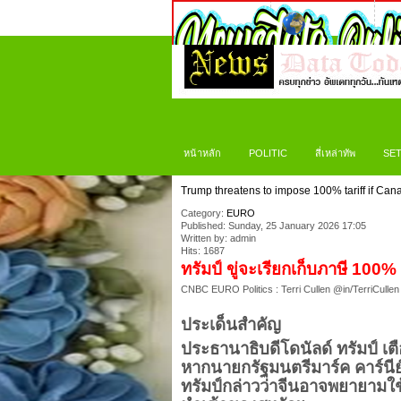
หน้าหลัก
POLITIC
สี่เหล่าทัพ
SET
Trump threatens to impose 100% tariff if Ca
Category:
EURO
Published: Sunday, 25 January 2026 17:05
Written by: admin
Hits: 1687
ทรัมป์ ขู่จะเรียกเก็บภาษี 1
CNBC EURO Politics : Terri Cullen @in/TerriCullen
ประเด็นสำคัญ
ประธานาธิบดีโดนัลด์ ทรัมป์ เ
หากนายกรัฐมนตรีมาร์ค คาร์นี
ทรัมป์กล่าวว่าจีนอาจพยายามใช้