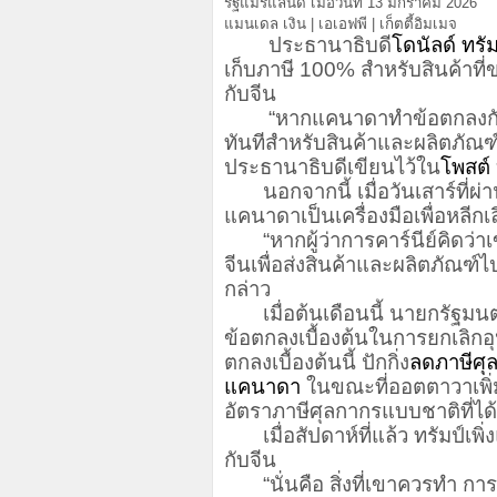
รัฐแมริแลนด์ เมื่อวันที่ 13 มกราคม 2026
แมนเดล เงิน | เอเอฟพี | เก็ตตี้อิมเมจ
ประธานาธิบดี
โดนัลด์ ทรั
เก็บภาษี 100% สำหรับสินค้า
กับจีน
“หากแคนาดาทำข้อตกลงกับจี
ทันทีสำหรับสินค้าและผลิตภัณฑ
ประธานาธิบดีเขียนไว้ใน
โพสต์
นอกจากนี้ เมื่อวันเสาร์ที่ผ่า
แคนาดาเป็นเครื่องมือเพื่อหลีกเ
“หากผู้ว่าการคาร์นีย์คิดว่าเ
จีนเพื่อส่งสินค้าและผลิตภัณฑ์ไ
กล่าว
เมื่อต้นเดือนนี้ นายกรัฐมนต
ข้อตกลงเบื้องต้นในการยกเลิก
ตกลงเบื้องต้นนี้ ปักกิ่ง
ลดภาษีศุ
แคนาดา
ในขณะที่ออตตาวาเพิ
อัตราภาษีศุลกากรแบบชาติที่ได้รั
เมื่อสัปดาห์ที่แล้ว ทรัมป์เพิ
กับจีน
“นั่นคือ สิ่งที่เขาควรทำ การ