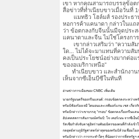
เขา หากคุณสามารถบรรลุข้อตกลงก
สื่อข่าวที่ทำเนียบขาวเมื่อวันที
แมทธิว โฮล์มส์ รองประธาน
หอการค้าแคนาดา กล่าวในแถลงก
ว่า ข้อตกลงกับจีนนั้นมีจุดประ
แคนาดาและจีน ไม่ใช่โครงการที่ม
เขากล่าวเสริมว่า “ความสัมพัน
ใด... ไม่ได้จะมาแทนที่ความสัม
คงเป็นประโยชน์อย่างมากต่อแ
ของอเมริกาเหนือ”
ทำเนียบขาว และสำนักงานนา
เห็นจากซีเอ็นบีซีในทันที
อ่านข่าวการเมืองของ CNBC เพิ่มเติม
นายกรัฐมนตรีของกรีนแลนด์: กรอบข้อตกลงระหว่างทรัม
ทรัมป์ฟ้องร้องเจมี ไดมอนและเจพีมอร์แกน เชส เกี่ยวก
ทรัมป์กล่าวว่าเขาบรรลุ ”กรอบ” ข้อตกลงเรื่องกรีนแล
อัปเดตสดการสัมภาษณ์ทรัมป์: โจ เคอร์เนน จากซีเอ็น
รัสเซียกำลังจับตาดูอิหร่านพันธมิตรของตนที่กำลังเข้า
กลยุทธ์ทางภูมิรัฐศาสตร์ล่าสุดของทรัมป์ล้วนเชื่อมโยงก
ทรัมป์กล่าวว่า การกระทำใดๆ ที่น้อยกว่าการที่สหรัฐฯ คว