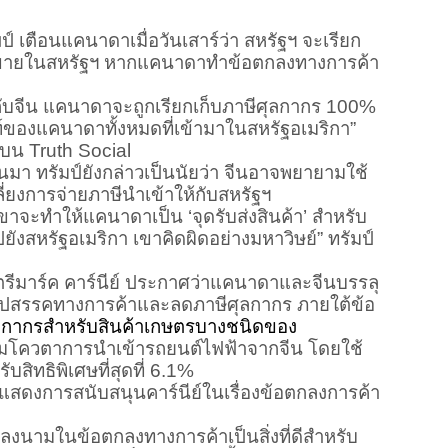
ม
ป์ เตือนแคนาดาเมื่อวันเสาร์ว่า สหรัฐฯ จะเรียก
ที่ขายในสหรัฐฯ หากแคนาดาทำข้อตกลงทางการค้า
น แคนาดาจะถูกเรียกเก็บภาษีศุลกากร 100%
์ของแคนาดาทั้งหมดที่เข้ามาในสหรัฐอเมริกา”
บน Truth Social
นมา ทรัมป์ยังกล่าวเป็นนัยว่า จีนอาจพยายามใช้
ลี่ยงการจ่ายภาษีนำเข้าให้กับสหรัฐฯ
ขาจะทำให้แคนาดาเป็น ‘จุดรับส่งสินค้า’ สำหรับ
ปยังสหรัฐอเมริกา เขาคิดผิดอย่างมหาวิษย์” ทรัมป์
รีมาร์ค คาร์นีย์ ประกาศว่าแคนาดาและจีนบรรลุ
อุปสรรคทางการค้าและลดภาษีศุลกากร ภายใต้ข้อ
ลกากรสำหรับสินค้าเกษตรบางชนิดของ
่มโควตาการนำเข้ารถยนต์ไฟฟ้าจากจีน โดยใช้
บสิทธิพิเศษที่สุดที่ 6.1%
่งแสดงการสนับสนุนคาร์นีย์ในเรื่องข้อตกลงการค้า
ลงนามในข้อตกลงทางการค้าเป็นสิ่งที่ดีสำหรับ