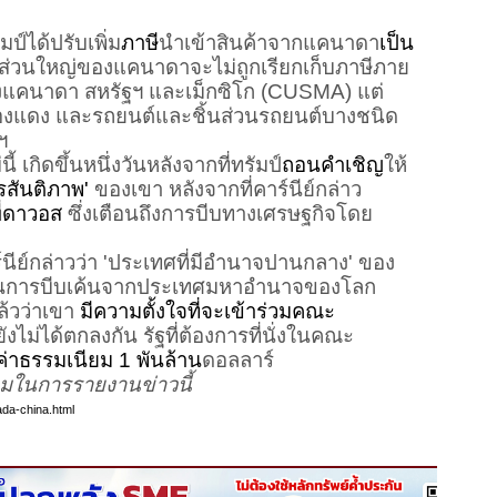
ได้ปรับเพิ่ม
ภาษี
นำเข้าสินค้าจากแคนาดา
เป็น
กส่วนใหญ่ของแคนาดาจะไม่ถูกเรียกเก็บภาษีภาย
งแคนาดา สหรัฐฯ และเม็กซิโก (CUSMA) แต่
ทองแดง และรถยนต์และชิ้นส่วนรถยนต์บางชนิด
ฯ
เกิดขึ้นหนึ่งวันหลังจากที่ทรัมป์
ถอนคำเชิญ
ให้
สันติภาพ'
ของเขา หลังจากที่คาร์นีย์กล่าว
่
ดาวอส
ซึ่งเตือนถึงการบีบทางเศรษฐกิจโดย
นีย์กล่าวว่า 'ประเทศที่มีอำนาจปานกลาง' ของ
อต้านการบีบเค้นจากประเทศมหาอำนาจของโลก
ล้วว่าเขา
มีความตั้งใจที่จะเข้าร่วมคณะ
งไม่ได้ตกลงกัน รัฐที่ต้องการที่นั่งในคณะ
ค่าธรรมเนียม 1 พันล้าน
ดอลลาร์
มในการรายงานข่าวนี้
ada-china.html