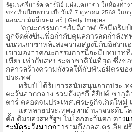
รัฐมนตรีมาร์ค คาร์นีย์ แห่งแคนาดา ในห้องทำงา
ของทำเนียบขาว เมื่อวันที่ 7 ตุลาคม 2568 ในกรุง
แอนนา มันนี่เมคเกอร์ | Getty Images
'คณะกรรมการสันติภาพ' ซึ่งมีทรัมป์เ
ถูกจัดตั้งขึ้นเพื่อกำกับดูแลการลดกำลัง
ฉนวนกาซาหลังสงครามสองปีกับอิสราเอล 
เขามองว่าคณะกรรมการนี้จะมีบทบาทที่กว
เทียบเท่ากับสหประชาชาติในที่สุด ซึ่ง
กล่าวสร้างความกังวลให้กับพันธมิตรขอ
ประเทศ
ทรัมป์ ได้รับการสนับสนุนจากประเทศ
ตะวันออกกลาง รวมถึงตุรกี อียิปต์ ซาอุด
ตาร์ ตลอดจนประเทศเศรษฐกิจเกิดใหม่ เช
แต่หลายประเทศมหาอำนาจระดับโลก
ดั้งเดิมของสหรัฐฯ ในโลกตะวันตก ต่าง
แ
ระมัดระวังมากกว่า
รวมถึงออสเตรเลีย ฝรั