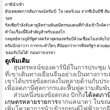
ภาษีนำเข้า
อัปเดตสดการสัมภาษณ์ทรัมป์: โจ เคอร์เนน จากซีเอ็นบีซี สั
วอส
รัสเซียกำลังจับตาดูอิหร่านพันธมิตรของตนที่กำลังเข้าใกล้ควา
ทำไมเรื่องนี้จึงสำคัญสำหรับมอสโก
กลยุทธ์ทางภูมิรัฐศาสตร์ล่าสุดของทรัมป์ล้วนเชื่อมโยงกลับไปที
ทรัมป์กล่าวว่า การกระทำใดๆ ที่น้อยกว่าการที่สหรัฐฯ ควบคุมกร
‘ยอมรับไม่ได้’ ก่อนการเจรจา
ดูเพิ่มเติม
สุนทรพจน์ของคาร์นีย์ในการประชุม W
ที่เขาเดินทางเยือนจีนอย่างเป็นทางการเมื่
เขาได้บรรลุข้อตกลงในหลายด้านกับประธา
เพื่อลดภาษีศุลกากรและฟื้นฟูความสัมพัน
ส่วนหนึ่งของข้อตกลง ปักกิ่ง
ได้ลดภาษ
เกษตรหลายรายการ
จากแคนาดา ในขณะ
เพิ่มโควตาการนำเข้ารถยนต์ไฟฟ้าจากจี