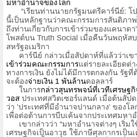
มหาอำนาจของโลก
“เรียนท่านนายกรัฐมนตรีคาร์นีย์: โ
นี้เป็นหลักฐานว่าคณะกรรมการสันติภาพไ
ถึงท่านเกี่ยวกับการเข้าร่วมของแคนาดา”
โพสต์บน Truth Social เมื่อคืนวันพฤหัสบ
สหรัฐอเมริกา
คาร์นีย์ กล่าวเมื่อสัปดาห์ที่แล้วว่าเข
เข้าร่วมคณะกรรมการ
แต่รายละเอียดต่า
ทางการเงิน ยังไม่ได้มีการตกลงกัน รัฐที่ต
จะต้อง
จ่ายเงิน 1 พันล้าน
ดอลลาร์
ในการ
กล่าวสุนทรพจน์ที่เวทีเศรษฐก
วอส
ประเทศสวิตเซอร์แลนด์ เมื่อต้นสัปดาห
ว่า 'ประเทศที่มีอำนาจปานกลาง' ของโลก
เพื่อต่อต้านการบีบเค้นจากประเทศมห
เขากล่าวว่า “มหาอำนาจต่างๆ เริ่มใ
เศรษฐกิจเป็นอาวุธ ใช้ภาษีศุลกากรเป็นเค