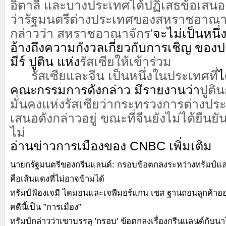
อิตาลี และบางประเทศได้ปฏิเสธข้อเสนอ
ว่ารัฐมนตรีต่างประเทศของสหราชอาณาจัก
กล่าวว่า สหราชอาณาจักร'
จะไม่เป็นหนึ่
อ้างถึงความกังวลเกี่ยวกับการเชิญ
ของป
มีร์ ปูติน แห่ง
รัสเซีย
ให้เข้าร่วม
รัสเซียและจีน เป็นหนึ่งในประเทศที่
ไ
คณะกรรมการดัง
กล่าว มีรายงานว่า
ปูติน
มั่นคงแห่งรัสเซียว่ากระทรวงการต่างปร
เสนอดังกล่าวอยู่ ขณะที่จีนยังไม่ได้ยืนยั
ไม่
อ่านข่าวการเมืองของ CNBC เพิ่มเติม
นายกรัฐมนตรีของกรีนแลนด์: กรอบข้อตกลงระหว่างทรัมป์แล
คือเส้นแดงที่ไม่อาจข้ามได้
ทรัมป์ฟ้องเจมี ไดมอนและเจพีมอร์แกน เชส ฐานถอนลูกค้า
คดีนี้เป็น ”การเมือง”
ทรัมป์กล่าวว่าเขาบรรลุ 'กรอบ' ข้อตกลงเรื่องกรีนแลนด์กับน