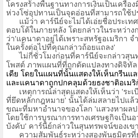
โครงสร้างพื้นฐานทางการเงินเป็นเครื่องม
ห่วงโซ่อุปทานเป็นจุดอ่อนที่สามารถใช้ป
แม้ว่า คาร์นีย์จะไม่ได้เอ่ยชื่อประเทศ
ตอบโต้ในภายหลัง โดยกล่าวในระหว่าง
ว่า'แคนาดาอยู่ได้เพราะสหรัฐอเมริกา จำ
ในครั้งต่อไปที่คุณกล่าวถ้อยแถลง'
ไม่กี่ชั่วโมงก่อนที่คาร์นีย์จะกล่าวสุน
โพสต์
ภาพแผนที่ที่ถูกดัดแปลงทางดิจิทั
เดีย โดยในแผนที่นั้นแสดงให้เห็นกรีนแล
และแคนาดาถูกปกคลุมด้วยธงชาติอเมริก
เหตุการณ์ล่าสุดแสดงให้เห็นว่า 'ระเ
ที่ยึดหลักกฎหมาย' นั้นได้ล่มสลายไปแล้ว
ขณะที่มหาอำนาจของโลก 'แสวงหาผลป
โดยใช้การบูรณาการทางเศรษฐกิจเป็นอ
บังคับ' คาร์นีย์กล่าวในสุนทรพจน์ของเข
ความสัมพันธ์ระหว่างสองพันธมิตรที่ย