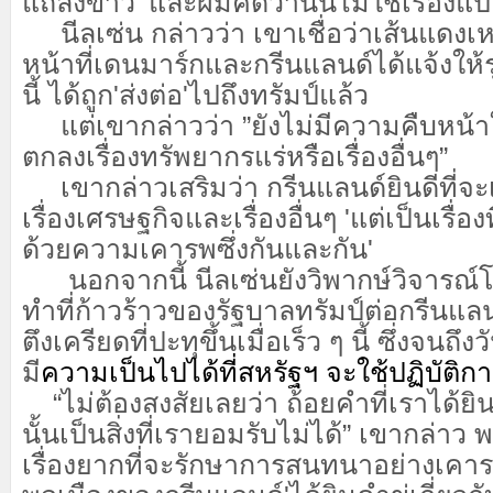
แถลงข่าว 'และผมคิดว่านั่นไม่ใช่เรื่องแ
นีลเซ่น กล่าวว่า เขาเชื่อว่าเส้นแดงเหล่า
หน้าที่เดนมาร์กและกรีนแลนด์ได้แจ้งให้รุ
นี้ ได้ถูก'ส่งต่อ'ไปถึงทรัมป์แล้ว
แต่เขากล่าวว่า ”ยังไม่มีความคืบหน้าใด
ตกลงเรื่องทรัพยากรแร่หรือเรื่องอื่นๆ”
เขากล่าวเสริมว่า กรีนแลนด์ยินดีที่จะ
เรื่องเศรษฐกิจและเรื่องอื่นๆ 'แต่เป็นเรื่อง
ด้วยความเคารพซึ่งกันและกัน'
นอกจากนี้ นีลเซ่นยังวิพากษ์วิจารณ์
ทำที่ก้าวร้าวของรัฐบาลทรัมป์ต่อกรีนแ
ตึงเครียดที่ปะทุขึ้นเมื่อเร็ว ๆ นี้ ซึ่งจนถึง
มี
ความเป็นไปได้ที่สหรัฐฯ จะใช้ปฏิบัติก
“ไม่ต้องสงสัยเลยว่า ถ้อยคำที่เราได้ยิ
นั้นเป็นสิ่งที่เรายอมรับไม่ได้” เขากล่าว 
เรื่องยากที่จะรักษาการสนทนาอย่างเคารพซ