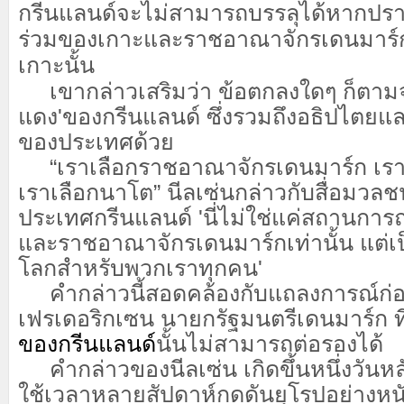
กรีนแลนด์จะไม่สามารถบรรลุได้หากปร
ร่วมของเกาะและราชอาณาจักรเดนมาร์กซึ
เกาะนั้น
เขากล่าวเสริมว่า ข้อตกลงใดๆ ก็ตามจ
แดง'ของกรีนแลนด์ ซึ่งรวมถึงอธิปไตย
ของประเทศด้วย
“เราเลือกราชอาณาจักรเดนมาร์ก เรา
เราเลือกนาโต” นีลเซ่นกล่าวกับสื่อมวลช
ประเทศกรีนแลนด์ 'นี่ไม่ใช่แค่สถานการ
และราชอาณาจักรเดนมาร์กเท่านั้น แต่เป
โลกสำหรับพวกเราทุกคน'
คำกล่าวนี้สอดคล้องกับแถลงการณ์ก่อ
เฟรเดอริกเซน นายกรัฐมนตรีเดนมาร์ก ที่
ของกรีนแลนด์
นั้นไม่สามารถต่อรองได้
คำกล่าวของนีลเซ่น เกิดขึ้นหนึ่งวันหลัง
ใช้เวลาหลายสัปดาห์กดดันยุโรปอย่างหนั