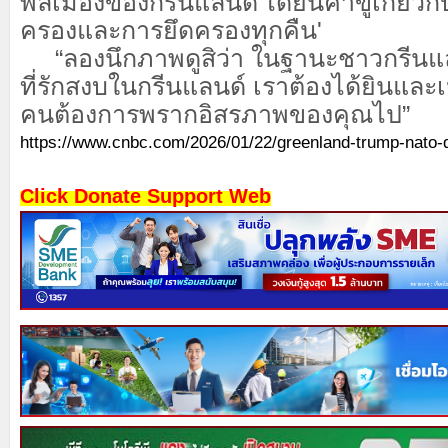
พลเมืองของกรีนแลนด์'ได้ยินคำขู่เกี่ยว
ครองและการยึดครองทุกคืน'
“ลองนึกภาพดูสิว่า ในฐานะชาวกรีนแล
ที่รักสงบในกรีนแลนด์ เราต้องได้ยินและเห
คนต้องการพรากอิสรภาพของคุณไป”
https://www.cnbc.com/2026/01/22/greenland-trump-nato-d
Click Donate Support Web