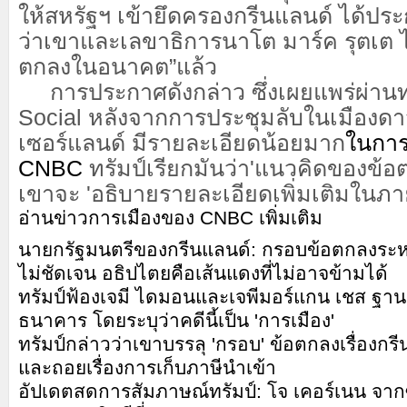
ให้สหรัฐฯ เข้ายึดครองกรีนแลนด์ ได้ปร
ว่าเขาและเลขาธิการนาโต มาร์ค รุตเต 
ตกลงในอนาคต”แล้ว
การประกาศดังกล่าว ซึ่งเผยแพร่ผ่านท
Social หลังจากการประชุมลับในเมืองด
เซอร์แลนด์ มีรายละเอียดน้อยมาก
ในการ
CNBC
ทรัมป์เรียกมันว่า'แนวคิดของข้อ
เขาจะ 'อธิบายรายละเอียดเพิ่มเติมในภา
อ่านข่าวการเมืองของ CNBC เพิ่มเติม
นายกรัฐมนตรีของกรีนแลนด์: กรอบข้อตกลงระห
ไม่ชัดเจน อธิปไตยคือเส้นแดงที่ไม่อาจข้ามได้
ทรัมป์ฟ้องเจมี ไดมอนและเจพีมอร์แกน เชส ฐา
ธนาคาร โดยระบุว่าคดีนี้เป็น 'การเมือง'
ทรัมป์กล่าวว่าเขาบรรลุ 'กรอบ' ข้อตกลงเรื่องก
และถอยเรื่องการเก็บภาษีนำเข้า
อัปเดตสดการสัมภาษณ์ทรัมป์: โจ เคอร์เนน จากซี