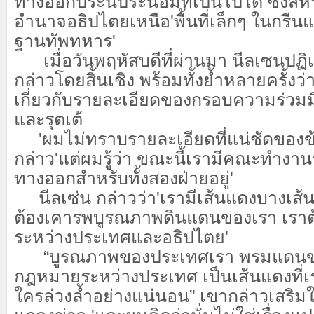
ทางออกประนีประนอมที่เป็นไปได้ ซึ่งสหร
อำนาจอธิปไตยเหนือ'พื้นที่เล็กๆ ในกรีน
ฐานทัพทหาร'
เมื่อวันพฤหัสบดีที่ผ่านมา นีลเซนปฏิ
กล่าวโดยสิ้นเชิง พร้อมทั้งย้ำหลายครั้งว่
เกี่ยวกับรายละเอียดของกรอบความร่วมม
และรุตเต้
'ผมไม่ทราบรายละเอียดที่แน่ชัดของข้
กล่าว'แต่ผมรู้ว่า ขณะนี้เรามีคณะทำงานร
ทางออกสำหรับทั้งสองฝ่ายอยู่'
นีลเซ่น กล่าวว่า'เรามีเส้นแดงบางเส้น'ท
ต้องเคารพบูรณภาพดินแดนของเรา เรา
ระหว่างประเทศและอธิปไตย'
“บูรณภาพของประเทศเรา พรมแดนข
กฎหมายระหว่างประเทศ เป็นเส้นแดงที่เร
ใครล่วงล้ำอย่างแน่นอน” เขากล่าวเสริ