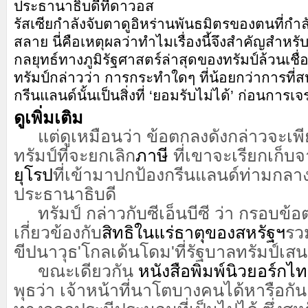
ประธานาธิบดีที่ดาวอส
รัสเซียกำลังจับตาดูอิหร่านพันธมิตรของตนที่กำล
สลาย นี่คือเหตุผลว่าทำไมเรื่องนี้จึงสำคัญสำหร
กลยุทธ์ทางภูมิรัฐศาสตร์ล่าสุดของทรัมป์ล้วนเชื่
ทรัมป์กล่าวว่า การกระทำใดๆ ที่น้อยกว่าการที่
กรีนแลนด์นั้นเป็นสิ่งที่ ‘ยอมรับไม่ได้’ ก่อนการเ
ดูเพิ่มเติม
แต่ดูเหมือนว่า ข้อตกลงดังกล่าวจะเพ
ทรัมป์ที่จะยกเลิก
ภาษี
ที่เขาจะเรียกเก็บ
ยุโรป
ที่เข้ามาปกป้องกรีนแลนด์ท่ามกลา
ประธานาธิบดี
ทรัมป์ กล่าวกับซีเอ็นบีซี ว่า กรอบข้อ
เกี่ยวข้องกับ
สิทธิในแร่ธาตุของสหรัฐฯ
รว
ขีปนาวุธ'โกลเด้นโดม'ที่รัฐบาลทรัมป์เส
ขณะเดียวกัน
หนังสือพิมพ์นิวยอร์กไท
พุธว่า เจ้าหน้าที่นาโตบางคนได้หารือกัน