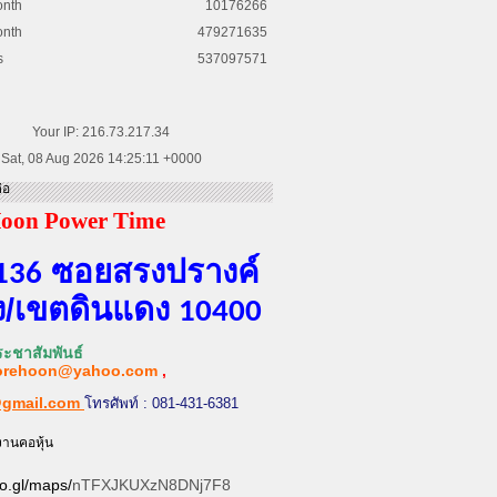
onth
10176266
onth
479271635
s
537097571
Your IP: 216.73.217.34
Sat, 08 Aug 2026 14:25:11 +0000
่อ
oon Power Time
ซอยสรงปรางค์
136
​/เขต​ดินแดง​
10400
ะชาสัมพันธ์
orehoon@yahoo.com
,
@gmail.com
โทรศัพท์ : 081-431-6381
งานคอหุ้น
oo.gl/maps/
nTFXJKUXzN8DNj7F8