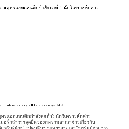
-relationship-going-off-the-rails-analyst.html
ุทรแอตแลนติกกำลังตกต่ำ’: นักวิเคราะห์กล่
าว
มอร์กล่าวว่าจุดยืนของสหราชอาณาจักรเกี่ยวกับ
เดียวกับผู้นำยุโรปคนอื่นๆ จะพยายามเอาใจทรัมป์ด้วยการ