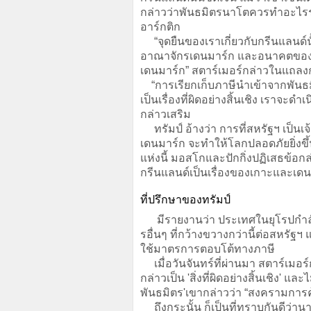
กล่าวว่าพันธมิตรนาโตควรทำอะไรร่
อาร์กติก
“จุดยืนของเราเกี่ยวกับกรีนแลนด์น
อาณาจักรเดนมาร์ก และอนาคตของก
เดนมาร์ก” สตาร์เมอร์กล่าวในแถลงกา
“การเรียกเก็บภาษีนำเข้าจากพันธม
เป็นเรื่องที่ผิดอย่างสิ้นเชิง เราจะ
กล่าวเสริม
ทรัมป์ อ้างว่า การที่สหรัฐฯ เป็นเ
เดนมาร์ก จะทำให้โลกปลอดภัยยิ่งขึ
แห่งนี้ มอสโกและปักกิ่งปฏิเสธข้อก
กรีนแลนด์เป็นเรื่องของเกาะและเด
ที่ปรึกษาของทรัมป์
มีรายงานว่า ประเทศในยุโรปกำล
รอื่นๆ ที่กว้างขวางกว่านี้ต่อสหรั
ใช้มาตรการตอบโต้ทางภาษี
เมื่อวันจันทร์ที่ผ่านมา สตาร์เมอร์
กล่าวเป็น 'สิ่งที่ผิดอย่างสิ้นเชิง' 
พันธมิตร'เขากล่าวว่า “สงครามการค
ถึงกระนั้น ก็เป็นที่ทราบกันดีว่านา