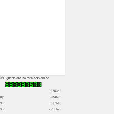
396 guests and no members online
1375348
day
1453620
eek
9017618
eek
7991629