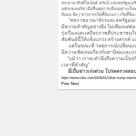
ประธานาธิบดีโดนัลด์ ทรัมป์ แห่งสหรัฐอเม
นพักเชเคอร์ส เมื่อสิ้นสุดการเยือนอย่างเป็น
ลีออน นีล | ข่าวจากเก็ตตี้อิมเมจ | เก็ตตี้อิม
“สหราชอาณาจักรและสหรัฐอเมริกาเป
มีความสำคัญอย่างยิ่ง ไม่เพียงแต่ต
รุ่งเรืองและเสถียรภาพที่ประชาชนในที่
สัมพันธ์นี้ให้แข็งแกร่ง สร้างสรรค์ แ
แต่ในขณะที่ 'เหตุการณ์เปลี่ยนแปลงไ
มีความชัดเจนเกี่ยวกับค่านิยมและแรง
“แม้ว่า เราจะคำนึงถึงความเป็นจริง
เวลาที่สำคัญ”
นี่เป็นข่าวเร่งด่วน โปรดตรวจสอบข
https://www.cnbc.com/2026/01/19/uk-trump-starmer
Prev
Next