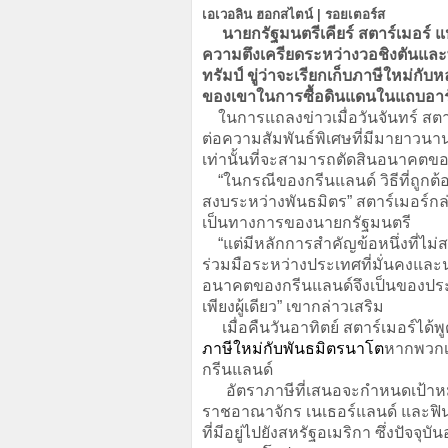
เอเวอลิน ฮอกสไตน์ | รอยเตอร์ส
นายกรัฐมนตรีเคียร์ สตาร์เมอร์ แห
ความตึงเครียดระหว่างวอชิงตันและพ
ทรัมป์ ขู่ว่าจะเรียกเก็บภาษีใหม
ของเขาในการซื้อดินแดนในแถบอาร
ในการแถลงข่าวเมื่อวันจันทร์ สตา
ต่อความสัมพันธ์พิเศษที่มีมายาวนา
เท่านั้นที่จะสามารถตัดสินอนาคตของ
“ในกรณีของกรีนแลนด์ วิธีที่ถูกต้
สงบระหว่างพันธมิตร” สตาร์เมอร์กล่
เป็นทางการของนายกรัฐมนตรี
“แต่มีหลักการสำคัญข้อหนึ่งที่ไ
ร่วมมือระหว่างประเทศที่มั่นคงและน่
อนาคตของกรีนแลนด์จึงเป็นของป
เพียงผู้เดียว” เขากล่าวเสริม
เมื่อคืนวันอาทิตย์ สตาร์เมอร์ได้พ
ภาษีใหม่กับพันธมิตรนาโต
หากพวกเข
กรีนแลนด์
อัตราภาษีที่เสนอจะกำหนดเป้าหมาย
ราชอาณาจักร เนเธอร์แลนด์ และฟินแล
ที่มีอยู่ไปยังสหรัฐอเมริกา ซึ่งปัจ