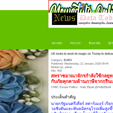
หน้าหลัก
POLITIC
สี่เหล่าทัพ
SET
UK looks to work its magic on Trump to defuse 
Category:
EURO
Published: Wednesday, 21 January 2026 09:44
Written by: admin
Hits: 909
สหราชอาณาจักรกำลังใช้กลยุทธ์
กับภัยคุกคามด้านภาษีจากกรีนแล
CNBC Europe Politics : Holly Ellyatt @HollyEllyatt
ประเด็นสำคัญ
นายกรัฐมนตรีเคียร์ สตาร์เมอร์ เรี
วอชิงตันและพันธมิตรยุโรปเพิ่มสูงขึ