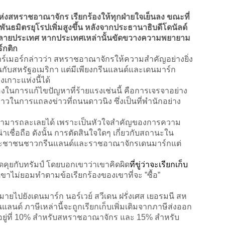
่งสหราชอาณาจักร เรียกร้องให้ทุกฝ่ายใจเย็นลง ขณะที่
ันธมิตรยุโรปเพิ่มสูงขึ้น หลังจากประธานาธิบดีโดนัลด์
่กับหลายประเทศ หากประเทศเหล่านั้นขัดขวางความพยายาม
์กติก
ร์เมอร์กล่าวว่า สหราชอาณาจักรให้ความสำคัญอย่างยิ่ง
นกับสหรัฐอเมริกา แต่มีเพียงกรีนแลนด์และเดนมาร์ก
เกาะแห่งนี้ได้
องในการแก้ไขปัญหาที่ร้ายแรงเช่นนี้ คือการเจรจาอย่าง
าวในการแถลงข่าวที่ถนนดาวนิง ซึ่งเป็นที่พำนักอย่าง
ม่สามารถละเลยได้ เพราะเป็นหัวใจสำคัญของการความ
าเชื่อถือ ดังนั้น การตัดสินใจใดๆ เกี่ยวกับสถานะใน
ระชาชนชาวกรีนแลนด์และราชอาณาจักรเดนมาร์กแต่
ูดคุยกับทรัมป์ โดยบอกเขาว่าเขาคิดผิด
ที่ขู่ว่าจะเรียกเก็บ
าไม่ยอมทำตามข้อเรียกร้องของเขาที่จะ ”ซื้อ”
ไปยังเดนมาร์ก นอร์เวย์ สวีเดน ฝรั่งเศส เยอรมนี สห
นด์ ภาษีเหล่านี้จะถูกเรียกเก็บเพิ่มเติมจากภาษีส่งออก
จุบันอยู่ที่ 10% สำหรับสหราชอาณาจักร และ 15% สำหรับ