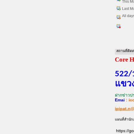
This M
Last M
All day
สถานที่ติดต
Core H
522/
แขวง
ฝากข่าวปร
Emai
:
ic
ipipat.n
แผนที่สำนัก
https://g