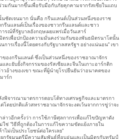
วมกันมากขึ้นเพื่อรับมือกับภัยคุกคามจากรัสเซียในแถบ
ั้นชัดเจนมาก นั่นคือ กรีนแลนด์เป็นส่วนหนึ่งของราช
รีนแลนด์เป็นเรื่องของชาวกรีนแลนด์และชาว
รณ์ที่รัฐบาลอังกฤษเผยแพร่เมื่อวันเสาร์
ิตรเพื่อปกป้องความมั่นคงร่วมกันของพันธมิตรนาโตนั้น
ดำเนินการเรื่องนี้โดยตรงกับรัฐบาลสหรัฐฯ อย่างแน่นอน” เขา
จ้าของกรีนแลนด์ ซึ่งเป็นส่วนหนึ่งของราชอาณาจักร
้นและยับยั้งกิจกรรมของรัสเซียและจีนในเกาะอาร์กติก
ล่าวอ้างของเขา ขณะที่ผู้นำยุโรปยืนยันว่าอนาคตของ
นมาร์ก
ังพิจารณามาตรการตอบโต้ทางเศรษฐกิจและมาตรกา
ฐฯ แต่โดยปกติแล้วสหราชอาณาจักรจะงดเว้นจากการขู่ว่าจะ
กล่าวอีกครั้งว่า การใช้ภาษีศุลกากรเพื่อแก้ไขปัญหาดัง
และไม่ใช่ 'วิธีที่ถูกต้องในการแก้ไขความขัดแย้งภายใน
้าไม่เป็นประโยชน์ต่อใครเลย”
ยกรัฐมนตรีมีความสัมพันธ์ที่อบอุ่นและเป็นมิตรกับทรัมป์