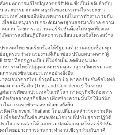
คมต่อการแก้ไขปัญหาคอร์รัปชัน ซึ่งเป็นปัจจัยสำคัญ
ทุน และบรรยากาศทางธุรกิจของประเทศในระยะยาว
ประเทศไทย ขอยืนยันเจตนารมณ์ในการทำงานร่วมกับ
วน เพื่อสนับสนุนการยกระดับมาตรฐานธรรมาภิบาล ความ
คส่วน โดยการต่อต้านคอร์รัปชันต้องไม่หยุดเพียงแค่
ห้เกิดการลงมือปฏิบัติและการเปลี่ยนแปลงเชิงโครงสร้าง
ะเทศไทย ขอเรียกร้องให้รัฐบาลทำงานแบบเชื่อมทุก
ข้อมูลระหว่างหน่วยงานที่เกี่ยวข้อง ปรับบทบาทจาก`ผู้
cilitator ที่ลดกฎระเบียบที่ไม่จำเป็น ลดต้นทุน และ
สาหกรรมไทยไปสู่อุตสาหกรรมมูลค่าสูง นวัตกรรม และ
นการแข่งขันของประเทศอย่างยั่งยืน
าคมธนาคารไทย ย้ำจุดยืนว่า ปัญหาคอร์รัปชันคือโจทย์
ต่อความเชื่อมั่น (Trust and Confidence) ในระบบ
ญต่อการพัฒนาประเทศในเวทีโลก ภาคธุรกิจจึงต้องการ
ากอิทธิพลจากธุรกิจสีเทา เพื่อสร้างความมั่นใจให้แก่นัก
ในการแข่งขันของชาติอย่างยั่งยืน
นวคิด Reinvent Thailand โดยเปลี่ยนผลสำรวจความคิด
กษ์ เพื่อจัดทำเป็นข้อเสนอเชิงนโยบายที่นำไปสู่การปฏิบัติ
มโปร่งใส ตรวจสอบได้ และร่วมปลดล็อกห่วงโซ่คอร์รัปชัน
มไทยอย่างถาวรผ่านการทำงานเชิงรุกร่วมกับภาคี