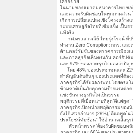
เครือข่าย
ในนามของสมาคมธนาคารไทย ขอยื
และความรับผิดชอบในทุกภาคส่วน โ
เกิดการเปลี่ยนแปลงเชิงโครงสร้างแ
ระบบเศรษฐกิจไทยที่เข้มแข็ง เป็น
แท้จริง
รศ.ดร.เสาวณีย์ ไทยรุ่งโรจน์ ท
ทำงาน Zero Corruption: กกร. และเ
ต้านคอร์รัปชันของพรรคการเมืองแล
และภาคธุรกิจเห็นตรงกัน คอร์รัป
และ 97% ของภาคธุรกิจมองว่าปัญ
โดย 48% ของประชาชนและ 22% ของ
สำคัญอันดับต้นๆ ของประเทศที่ต้อ
ภาคธุรกิจได้รับผลกระทบโดยตรง โด
ข้ามชาติเป็นภัยคุกคามร้ายแรงต่อ
แข่งขันทางธุรกิจไม่เป็นธรรม
พฤติกรรมที่เบื่อหน่ายที่สุด`ดีแต่
ภาคธุรกิจเบื่อหน่ายพฤติกรรมของนั
ยังได้เสวยอำนาจ (28%),`ดีแต่พูด`น
ประโยชน์ทับซ้อน" ใช้อำนาจเอื้อธุ
`หัวหน้าพรรค`ต้องรับผิดชอบหลัก 
ภาคธุรกิจและ 68% ของประชาชนเห็น