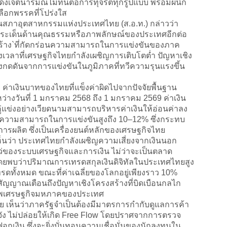
อแสดงเจตนารมณ์ไม่ทนต่อการทุจริตทุกรูปแบบ พร้อมผนึก
ือกพรรคที่โปร่งใส
สภาอุตสาหกรรมแห่งประเทศไทย (ส.อ.ท.) กล่าวว่า
ยงประเด็นด้านคุณธรรมหรือภาพลักษณ์ของประเทศอีกต่อ
งสร้าง`ที่กัดกร่อนความสามารถในการแข่งขันของภาค
เวลาที่เศรษฐกิจไทยกำลังเผชิญการเติบโตต่ำ ปัญหาเชิง
ดันจากการแข่งขันในภูมิภาคที่ทวีความรุนแรงขึ้น
่าเงินบาทของไทยที่แข็งค่าผิดไปจากปัจจัยพื้นฐาน
ว่างวันที่ 1 มกราคม 2568 ถึง 1 มกราคม 2569 ค่าเงิน
่แข่งอย่างเวียดนามสามารถบริหารค่าเงินให้อ่อนค่าลง
้านความสามารถในการแข่งขันสูงถึง 10–12% ซึ่งกระทบ
ผลิต ซึ่งเป็นเครื่องยนต์หลักของเศรษฐกิจไทย
ว่า ประเทศไทยกำลังเผชิญความเสี่ยงจากเงินนอก
ว่ของระบบเศรษฐกิจและการเงิน ไม่ว่าจะเป็นตลาด
โดยพบว่าปริมาณการเทรดสกุลเงินดิจิทัลในประเทศไทยสูง
ทั้งหมด ขณะที่ค่าเฉลี่ยของโลกอยู่เพียงราว 10%
เป็นสัญญาณเตือนถึงปัญหาเชิงโครงสร้างที่บิดเบือนกลไก
าพเศรษฐกิจมหภาคของประเทศ
็นว่าภาครัฐจำเป็นต้องมีมาตรการกำกับดูแลการค้า
งจัง ไม่ปล่อยให้เกิด Free Flow โดยปราศจากการตรวจ
กเงิน ซึ่งจะยิ่งบั่นทอนความเชื่อมั่นของนักลงทุนใน