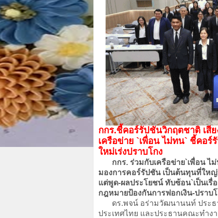
กกร.ชี้คอร์รัปชันวิกฤตชาติ เส
เครือข่าย `เพื่อน ไม่ทน` ชี้ค
ใหม่เร่งปราบโกง
กกร. ร่วมกับเครือข่าย`เพื่อน ไ
มองการคอร์รัปชัน เป็นต้นทุนที่ใหญ
แต่พูด-ผลประโยชน์ ทับซ้อน`เป็นเรื่อ
กฎหมายป้องกันการฟอกเงิน-ปราบโก
ดร.พจน์ อร่ามวัฒนานนท์ ประธ
ประเทศไทย และประธานคณะทำงาน Zer