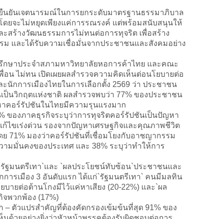
นยันเจตนารมณ์ในการยกระดับมาตรฐานธรรมาภิบาล
ดยจะไม่หยุดเพียงแค่การรณรงค์ แต่พร้อมสนับสนุนให้
ละสร้างวัฒนธรรมการไม่ทนต่อการทุจริต เพื่อสร้าง
ธรรม และได้รับความเชื่อมั่นจากประชาชนและสังคมอย่าง
ี่ปรึกษาประจำสภามหาวิทยาลัยหอการค้าไทย และคณะ
พื่อน ไม่ทน เปิดเผยผลสำรวจความคิดเห็นต่อนโยบายต่อ
ะนักการเมืองไทยในการเลือกตั้ง 2569 ว่า ประชาชน
ชันเป็นวิกฤตแห่งชาติ ผลสำรวจพบว่า 77% ของประชาชน
หาคอร์รัปชันในไทยมีความรุนแรงมาก
ภาคธุรกิจระบุว่าการทุจริตคอร์รัปชันเป็นปัญหา
งแก้ไขเร่งด่วน รองจากปัญหาเศรษฐกิจและคุณภาพชีวิต
ย 71% มองว่าคอร์รัปชันที่เชื่อมโยงกับอาชญากรรม
ความมั่นคงของประเทศ และ 38% ระบุว่าทำให้การ
พูด` `รัฐมนตรีเทา`และ `ผลประโยชน์ทับซ้อน`ประชาชนและ
กการเมือง 3 อันดับแรก ได้แก่`รัฐมนตรีเทา` คนมีมลทิน
โยบายต่อต้านโกงมีไว้แค่หาเสียง (20-22%) และ`ผล
รกิจพวกพ้อง (17%)
– ตัวแปรสำคัญที่ต้องคัดกรองเข้มข้นที่สุด 91% ของ
ด้วยอย่างยิ่งว่าหัวหน้าพรรคต้องรับผิดชอบต่อการ