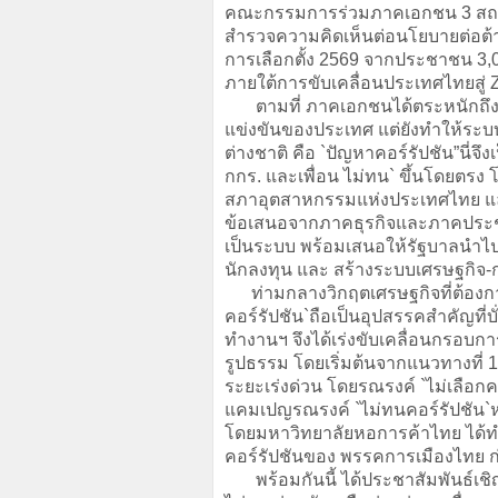
คณะกรรมการร่วมภาคเอกชน 3 สถาบัน 
สำรวจความคิดเห็นต่อนโยบายต่อต้
การเลือกตั้ง 2569 จากประชาชน 3,0
ภายใต้การขับเคลื่อนประเทศไทยสู่ 
ตามที่ ภาคเอกชนได้ตระหนักถึงป
แข่งขันของประเทศ แต่ยังทำให้ระบบ
ต่างชาติ คือ `ปัญหาคอร์รัปชัน”นี่จ
กกร. และเพื่อน ไม่ทน` ขึ้นโดยต
สภาอุตสาหกรรมแห่งประเทศไทย แ
ข้อเสนอจากภาคธุรกิจและภาคประชา
เป็นระบบ พร้อมเสนอให้รัฐบาลนำไปปฏิ
นักลงทุน และ สร้างระบบเศรษฐกิจ-ก
ท่ามกลางวิกฤตเศรษฐกิจที่ต้องกา
คอร์รัปชัน`ถือเป็นอุปสรรคสำคัญ
ทำงานฯ จึงได้เร่งขับเคลื่อนกรอบการด
รูปธรรม โดยเริ่มต้นจากแนวทางที่ 
ระยะเร่งด่วน โดยรณรงค์ `ไม่เลือกคน
แคมเปญรณรงค์ `ไม่ทนคอร์รัปชัน`
โดยมหาวิทยาลัยหอการค้าไทย ได้
คอร์รัปชันของ พรรคการเมืองไทย ก่อ
พร้อมกันนี้ ได้ประชาสัมพันธ์เชิญช