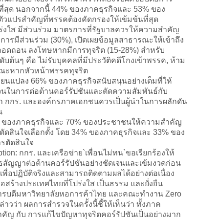
ี่สุด นอกจากนี้ 44% ของภาคธุรกิจและ 53% ของ
ัวแปรสำคัญที่พรรคต้องคัดกรองให้เข้มข้นที่สุด
่งใส มีส่วนร่วม มาตรการที่รัฐบาลควรให้ความสำคัญ
การมีส่วนร่วม (30%), เปิดเผยข้อมูลสาธารณะให้เข้าถึง
 ถอดถอน ลงโทษหากมีการทุจริต (15-28%) สำหรับ
บต้นๆ คือ ไม่รับบุคคลที่มีประวัติคดีโกงเข้าพรรค, ห้าม
งคณะหากหัวหน้าพรรคทุจริต
นแปลง 66% ของภาคธุรกิจสนับสนุนอย่างเต็มที่ให้
จนในการต่อต้านคอร์รัปชันและตัดความสัมพันธ์กับ
ว่า กกร. และองค์กรภาคเอกชนควรเป็นผู้นำในการผลักดัน
น
 ของภาคธุรกิจและ 70% ของประชาชนให้ความสำคัญ
ตัดสินใจเลือกตั้ง โดย 34% ของภาคธุรกิจและ 33% ของ
รตัดสินใจ
 กกร. และเครือข่าย`เพื่อนไม่ทน`ขอเรียกร้องให้
ัญญาต่อต้านคอร์รัปชันอย่างชัดเจนและเข้มงวดก่อน
9 เพื่อปฏิบัติจริงและสามารถติดตามผลได้อย่างต่อเนื่อง
ื่อสร้างประเทศไทยที่โปร่งใส เป็นธรรม และยั่งยืน
ารบดีมหาวิทยาลัยหอการค้าไทย และคณะทำงาน Zero
่าวว่า ผลการสำรวจในครั้งนี้ชี้ให้เห็นว่า ทั้งภาค
ญ กับ การแก้ไขปัญหาทุจริตคอร์รัปชันเป็นอย่างมาก