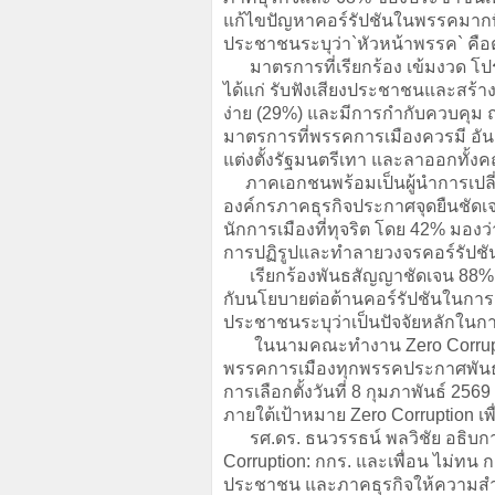
แก้ไขปัญหาคอร์รัปชันในพรรคมากท
ประชาชนระบุว่า`หัวหน้าพรรค` คือต
มาตรการที่เรียกร้อง เข้มงวด โปร
ได้แก่ รับฟังเสียงประชาชนและสร้าง
ง่าย (29%) และมีการกำกับควบคุม
มาตรการที่พรรคการเมืองควรมี อันดั
แต่งตั้งรัฐมนตรีเทา และลาออกทั้
ภาคเอกชนพร้อมเป็นผู้นำการเปลี่ย
องค์กรภาคธุรกิจประกาศจุดยืนชัดเ
นักการเมืองที่ทุจริต โดย 42% มอง
การปฏิรูปและทำลายวงจรคอร์รัปชั
เรียกร้องพันธสัญญาชัดเจน 88%
กับนโยบายต่อต้านคอร์รัปชันในการ
ประชาชนระบุว่าเป็นปัจจัยหลักในกา
ในนามคณะทำงาน Zero Corruption:
พรรคการเมืองทุกพรรคประกาศพันธส
การเลือกตั้งวันที่ 8 กุมภาพันธ์ 256
ภายใต้เป้าหมาย Zero Corruption เพ
รศ.ดร. ธนวรรธน์ พลวิชัย อธิบก
Corruption: กกร. และเพื่อน ไม่ทน กล
ประชาชน และภาคธุรกิจให้ความสำคั