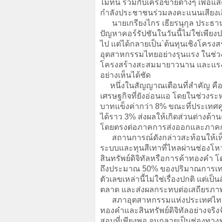
ไม่ทน ร่วมกับเครือข่ายต่างๆ เพื่
กำลังประชาชนร่วมลงคะแนนเสียงเล
นายเกรียงไกร เธียรนุกุล ประธาน
ปัญหาคอร์รัปชันในวันนี้ไม่ใช่เพี
ไป แต่ได้กลายเป็น`ต้นทุนเชิงโคร
อุตสาหกรรมไทยอย่างรุนแรง ในช่วง
โครงสร้างสะสมมายาวนาน และแรงกด
อย่างเห็นได้ชัด
หนึ่งในสัญญาณเตือนที่สำคัญ คือ ค
เศรษฐกิจที่ยังอ่อนแอ โดยในช่วงระห
บาทแข็งค่ากว่า 8% ขณะที่ประเทศคู
ได้ราว 3% ส่งผลให้เกิดส่วนต่างด
โดยตรงต่อภาคการส่งออกและภาคการ
สถานการณ์ดังกล่าวสะท้อนให้เห็น
ระบบและทุนสีเทาที่ไหลผ่านช่องโห
สินทรัพย์ดิจิทัลหรือการค้าทองคำ 
ถึงประมาณ 50% ของปริมาณการเทรด
ตัวเลขเหล่านี้ไม่ใช่เรื่องปกติ แต่
ตลาด และส่งผลกระทบต่อเสถียรภ
สภาอุตสาหกรรมแห่งประเทศไทย เห
ทองคำและสินทรัพย์ดิจิทัลอย่างจริ
สอบที่เพียงพอ จนกลายเป็นช่องทางฟอ