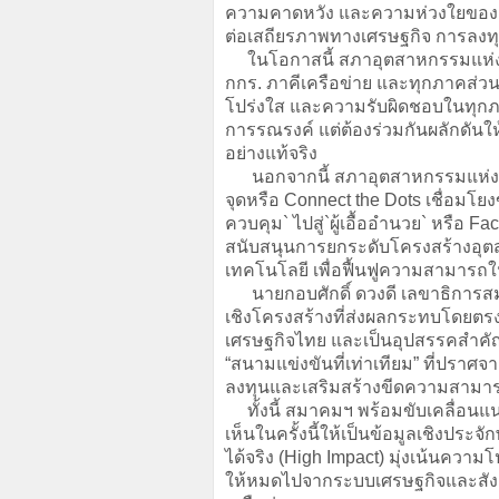
ความคาดหวัง และความห่วงใยของสัง
ต่อเสถียรภาพทางเศรษฐกิจ การลง
ในโอกาสนี้ สภาอุตสาหกรรมแห่ง
กกร. ภาคีเครือข่าย และทุกภาคส่
โปร่งใส และความรับผิดชอบในทุกภา
การรณรงค์ แต่ต้องร่วมกันผลักดันใ
อย่างแท้จริง
นอกจากนี้ สภาอุตสาหกรรมแห่งปร
จุดหรือ Connect the Dots เชื่อมโยง
ควบคุม` ไปสู่`ผู้เอื้ออำนวย` หรือ Fa
สนับสนุนการยกระดับโครงสร้างอุต
เทคโนโลยี เพื่อฟื้นฟูความสามารถใ
นายกอบศักดิ์ ดวงดี เลขาธิการสม
เชิงโครงสร้างที่ส่งผลกระทบโดยตรง
เศรษฐกิจไทย และเป็นอุปสรรคสำคั
“สนามแข่งขันที่เท่าเทียม” ที่ปราศจ
ลงทุนและเสริมสร้างขีดความสามารถ
ทั้งนี้ สมาคมฯ พร้อมขับเคลื่อนแ
เห็นในครั้งนี้ให้เป็นข้อมูลเชิงประจั
ได้จริง (High Impact) มุ่งเน้นควา
ให้หมดไปจากระบบเศรษฐกิจและสังค