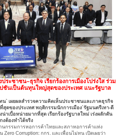
ียงประชาชน–ธุรกิจ เรียกร้องการเมืองโปร่งใส ร่วม
อร์รัปชันเป็นต้นทุนใหญ่สุดของประเทศ แนะรัฐบาล
ม่ทน` เผยผลสำรวจความคิดเห็นประชาชนและภาคธุรกิจ
่ที่สุดของประเทศ พฤติกรรมนักการเมือง`รัฐมนตรีเทา-ดี
งน่าเบื่อหน่ายมากที่สุด เรียกร้องรัฐบาลใหม่ เร่งผลักดัน
งต้องทำได้จริง
านกรรมการหอการค้าไทยและสภาหอการค้าแห่ง
o Corruption: กกร. และเพื่อนไม่ทน เปิดเผยว่า