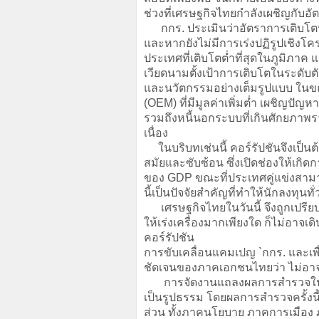
ช่วงที่เศรษฐกิจไทยกำลังเผชิญกับอัต
กกร. ประเมินว่าอัตราการเติบโตท
และหากยังไม่มีการเร่งปฏิรูปเชิงโคร
ประเทศที่เติบโตต่ำที่สุดในภูมิภ
เวียดนามตั้งเป้าการเติบโตในระดั
และนวัตกรรมอย่างเต็มรูปแบบ ในขณะท
(OEM) ที่มีมูลค่าเพิ่มต่ำ เผชิญป
รวมถึงหนี้นอกระบบที่เกินศักยภาพร
เนื่อง
ในบริบทเช่นนี้ คอร์รัปชันจึงเป็นต้
สมัยและซับซ้อน ซึ่งเปิดช่องให้เกิด
ของ GDP ขณะที่ประเทศคู่แข่งสามา
นี้เป็นปัจจัยสำคัญที่ทำให้นักลงทุ
เศรษฐกิจไทยในวันนี้ จึงถูกเปรียบเ
ให้เร่งเครื่องมากเพียงใด ก็ไม่อาจเ
คอร์รัปชัน
การขับเคลื่อนแคมเปญ `กกร. และเพื่
ชัดเจนของภาคเอกชนไทยว่า ไม่อาจย
การจัดงานแถลงผลการสำรวจในวันนี
เป็นรูปธรรม โดยผลการสำรวจครั้งนี้จ
ส่วน ทั้งภาคนโยบาย ภาคการเมือง