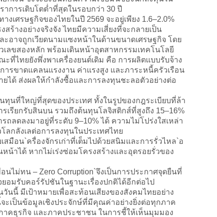
ราการเติบโตต่ำที่สุดในรอบกว่า 30 ปี
างเศรษฐกิจของไทยในปี 2569 จะอยู่เพียง 1.6–2.0%
งสร้างอย่างจริงจัง ไทยมีความเสี่ยงที่จะกลายเป็น
าค และอาจถูกเวียดนามแซงหน้าในด้านขนาดเศรษฐกิจ โดย
บตัวเลขสองหลัก พร้อมเดินหน้าอุตสาหกรรมเทคโนโลยี
ี่ไทยยังพึ่งพาเครื่องยนต์เดิม คือ การผลิตแบบรับจ้าง
ัญหาการขาดแคลนแรงงาน ค่าแรงสูง และภาระหนี้ครัวเรือน
ายได้ ส่งผลให้กำลังซื้อและการลงทุนชะลอตัวอย่างต่อ
นทุนที่ใหญ่ที่สุดของประเทศ ทั้งในรูปของกฎระเบียบที่ล้า
การเรียกรับสินบน รวมถึงต้นทุนโลจิสติกส์ที่สูงถึง 15–16%
รถลดลงมาอยู่ที่ระดับ 9–10% ได้ ความไม่โปร่งใสเหล่า
นทั่วโลกลังเลต่อการลงทุนในประเทศไทย
สมือน`ครื่องจักรเก่าที่เต็มไปด้วยสนิมและการรั่วไหล`อ
ดินหน้าได้ หากไม่เร่งซ่อมโครงสร้างและอุดรอยรั่วของ
อนไม่ทน – Zero Corruption`จึงเป็นการประกาศจุดยืนที่
อมรับคอร์รัปชันในฐานะเรื่องปกติได้อีกต่อไป
้ มีเป้าหมายเพื่อสะท้อนเสียงของสังคมไทยอย่าง
ะเป็นข้อมูลเชิงประจักษ์ที่มีคุณค่าอย่างยิ่งต่อทุกภาค
 ภาคธุรกิจ และภาคประชาชน ในการชี้ให้เห็นมุมมอง