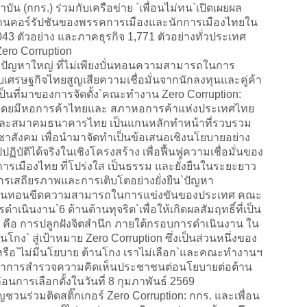
(กกร.) ร่วมกับเครือข่าย `เพื่อนไม่ทน`เปิดเผยผล
านคอร์รัปชันของพรรคการเมืองและนักการเมืองไทยใน
43 ตัวอย่าง และภาคธุรกิจ 1,771 ตัวอย่างทั่วประเทศ
Zero Corruption
ัญหาใหญ่ ที่ไม่เพียงบั่นทอนความสามารถในการ
เศรษฐกิจไทยสูญเสียความเชื่อมั่นจากนักลงทุนและคู่ค้า
ึงเป็นที่มาของการจัดตั้ง`คณะทำงาน Zero Corruption:
รง โดยมีหอการค้าไทยและ สภาหอการค้าแห่งประเทศไทย
ละสมาคมธนาคารไทย เป็นแกนหลักทำหน้าที่รวบรวม
สังคม เพื่อนำมาจัดทำเป็นข้อเสนอเชิงนโยบายอย่าง
บัติได้จริงในเชิงโครงสร้าง เพื่อฟื้นฟูความเชื่อมั่นของ
ารเมืองไทย ที่โปร่งใส เป็นธรรม และยั่งยืนในระยะยาว
รเสถียรภาพและการเติบโตอย่างยั่งยืน`ปัญหา
ที่บั่นทอนขีดความสามารถในการแข่งขันของประเทศ คณะ
ำเนินงาน`6 ด้านต้านทุจริต`เพื่อให้เกิดผลสัมฤทธิ์ที่เป็น
1 คือ การปลูกฝังจิตสำนึก ภายใต้กรอบการดำเนินงาน ใน
โกง` สู่เป้าหมาย Zero Corruption ซึ่งเป็นส่วนหนึ่งของ
หรือ`ไม่มีนโยบาย ต้านโกง เราไม่เลือก`และคณะทำงานฯ
ทำการสำรวจความคิดเห็นประชาชนต่อนโยบายต่อต้าน
นการเลือกตั้งในวันที่ 8 กุมภาพันธ์ 2569
วนร่วมติดสติ๊กเกอร์ Zero Corruption: กกร. และเพื่อน