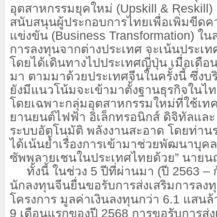
อุตสาหกรรมยุคใหม่ (Upskill & Reskil
สนับสนุนผู้ประกอบการไทยเพื่อเพิ่มข
แข่งขัน (Business Transformation) ใน
การลงทุนจากต่างประเทศ จะเน้นประเทศ
โดยได้เดินทางไปประเทศญี่ปุ่น เมื่อเดือ
มา ตามมาด้วยประเทศจีนในครั้งนี้ ซึ่งบร
ยังมีแนวโน้มจะเข้ามาตั้งฐานธุรกิจในไทย
โดยเฉพาะกลุ่มอุตสาหกรรมใหม่ที่ใช้เทคโน
ยานยนต์ไฟฟ้า อิเล็กทรอนิกส์ ดิจิทัลและ
ระบบอัตโนมัติ พลังงานสะอาด โดยท่าน
ได้เน้นย้ำเรื่องการเข้ามาช่วยพัฒนาบุ
ซัพพลายเชนในประเทศไทยด้วย” นายนฤ
ทั้งนี้ ในช่วง 5 ปีที่ผ่านมา (ปี 2563
–
นักลงทุนจีนยื่นขอรับการส่งเสริมการลง
โครงการ มูลค่าเงินลงทุนกว่า 6.1 แสน
9 เดือนแรกของปี 2568 การขอรับการส่