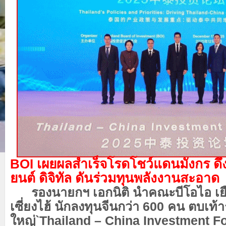
BOI เผยผลสำเร็จโรดโชว์แดนมังกร ดึ
ยนต์ ดิจิทัล ดันร่วมทุนพลังงานสะอาด
รองนายกฯ เอกนิติ นำคณะบีโอไอ เย
เซี่ยงไฮ้ นักลงทุนจีนกว่า 600 คน ตบเท
ใหญ่`Thailand
– China Investment F