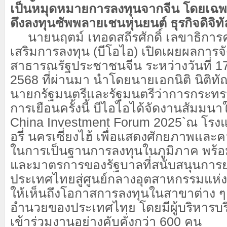
เป็นหมุดหมายการลงทุนจากจีน โดยเฉพา
ดึงลงทุนซัพพลายเชนหุ่นยนต์ ธุรกิจดิจิทั
นายนฤตม์ เทอดสถีรศักดิ์ เลขาธิกา
เสริมการลงทุน (บีโอไอ) เปิดเผยผลการ
สาธารณรัฐประชาชนจีน ระหว่างวันที่ 1
2568 ที่ผ่านมา นำโดยนายเอกนิติ นิติท
นายกรัฐมนตรีและรัฐมนตรีว่าการกระทร
การเยือนครั้งนี้ บีไอไอได้จัดงานสัมมนา
China Investment Forum 2025`ณ โรงแรม
อรี่ นครเซี่ยงไฮ้ เพื่อแสดงศักยภาพแ
ในการเป็นฐานการลงทุนในภูมิภาค พร
และมาตรการของรัฐบาลที่สนับสนุนการ
ประเทศไทยสู่ศูนย์กลางอุตสาหกรรมแห่
ให้เห็นถึงโอกาสการลงทุนในสาขาต่าง ๆ แล
อำนวยของประเทศไทย โดยมีผู้บริหารบริ
เข้าร่วมงานอย่างคับคั่งกว่า 600 คน