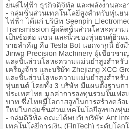
ยนต์ไฟฟ้า ธุรกิจดิจิทัล และพลังงานสะอาด
- กลุ่มชิ้นส่วนเทคโนโลยีสูงสำหรับหุ่น
ไฟฟ้า ได้แก่ บริษัท Seenpin Electrome
Transmission ผู้ผลิตชิ้นส่วนโลหะความ
เป็นข้อต่อ แขน และนิ้วของหุ่นยนต์ฮิวแ
รายสำคัญ คือ Tesla Bot นอกจากนี้ ยังมี
Jinwo Precision Machinery ผู้เชี่ยวชา
และชิ้นส่วนโลหะความแม่นยำสูงสำหรั
เครื่องจักร และบริษัท Zhejiang XCC Grou
และชิ้นส่วนโลหะความแม่นยำสูงสำหรั
หุ่นยนต์ โดยทั้ง 3 บริษัท มีแผนตั้งฐานก
ประเทศไทย มูลค่าการลงทุนรวมในเฟสแร
บาท ซึ่งไทยมีโอกาสสูงในการสร้างคลัส
ใหม่ในกลุ่มชิ้นส่วนเทคโนโลยีสูงของหุ่น
- กลุ่มดิจิทัล คณะได้พบกับบริษัท Ant Int
เทคโนโลยีการเงิน (FinTech) ระดับโลกใน