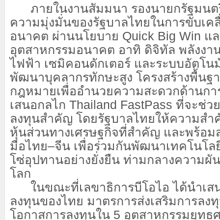
ภายในงานสัมมนา รองนายกรัฐมนตรี เอ
ความมุ่งมั่นของรัฐบาลไทยในการขับเคลื่
อนาคต ผ่านนโยบาย Quick Big Win แ
อุตสาหกรรมอนาคต อาทิ ดิจิทัล พลังง
ไฟฟ้า เซมิคอนดักเตอร์ และระบบอัตโนมั
พัฒนาบุคลากรทักษะสูง โครงสร้างพื้นฐ
กฎหมายเพื่ออำนวยความสะดวกด้านการ
เสนอกลไก Thailand FastPass ที่จะช่วย
ลงทุนสำคัญ โดยรัฐบาลไทยให้ความสำค
หุ้นส่วนทางเศรษฐกิจที่สำคัญ และพร้อ
มือไทย
–
จีน เพื่อร่วมกันพัฒนาเทคโนโลย
โซ่อุปทานอย่างยั่งยืน ท่ามกลางความผ
โลก
ในขณะที่เลขาธิการบีโอไอ ได้นำเสนอ
ลงทุนของไทย มาตรการส่งเสริมการลงทุ
โอกาสการลงทุนใน 5 อุตสาหกรรมยุทธ