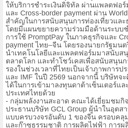
ให้บริการชำระเงินดิจิทัล ผ่านแพลตฟอร์
และ Cross-border payment ผ่าน WorldF
สำคัญในการสนับสนุนการท่องเที่ยวและธุ
โดยมีแผนขยายความร่วมมือด้านระบบชำระ
การใช้ PromptPay ในภาคธุรกิจและ Cr
payment ไทย
–
จีน โดยรองนายกรัฐมนตรี
นำเทคโนโลยีและแพลตฟอร์มมาสนับสนุน
ตลาดโลก และทำโชว์เคสเพื่อสนับสนุนการ
รองในช่วงเวลาที่ไทยเป็นเจ้าภาพการปร
และ IMF ในปี 2569 นอกจากนี้ บริษัทจ
ได้ในการเข้ามาลงทุนดาต้าเซ็นเตอร์แล
ประเทศไทยด้วย
- กลุ่มพลังงานสะอาด คณะได้เยี่ยมชมก
ประธานบริษัท GCL Group ผู้นำในอุตส
แบบครบวงจรอันดับ 1 ของจีน ครอบคลุมตั
และก๊าซธรรมชาติ การผลิตไฟฟ้า การผ