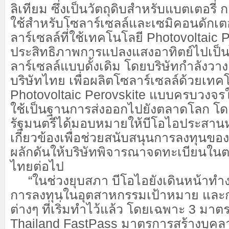
ลิเทียม ซึ่งเป็นวัตถุดิบสำหรับแบตเตอรี่ 
ใช้สำหรับโซลาร์เซลล์และเซมิคอนดักเตอ
ลาร์เซลล์ที่ใช้เทคโนโลยี Photovoltaic Pe
ประสิทธิภาพการแปลงแสงอาทิตย์ไปเป็น
ลาร์เซลล์แบบดั้งเดิม โดยบริษัทกำลังวา
บริษัทไทย เพื่อผลิตโซลาร์เซลล์ด้วยเทค
Photovoltaic Perovskite แบบครบวงจร
ใช้เป็นฐานการส่งออกไปยังตลาดโลก โ
รัฐมนตรีได้มอบหมายให้บีโอไอประสานห
เกี่ยวข้องเพื่อช่วยสนับสนุนการลงทุนขอ
ผลักดันให้บริษัทพิจารณาจดทะเบียนใน
ไทยต่อไป
“ในช่วงยุบสภา บีโอไอยังเดินหน้าทำงาน
การลงทุนในอุตสาหกรรมเป้าหมาย และ
ต่างๆ ที่เริ่มทำไว้แล้ว โดยเฉพาะ 3 มา
Thailand FastPass มาตรการสร้างบุคล