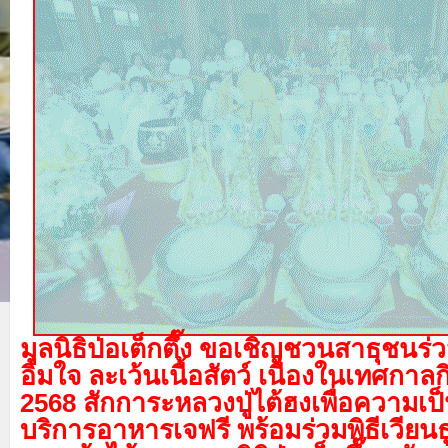
มูลนิธิป่อเต็กตึ๊ง ขอเชิญชวนสาธุชนร่ว
อิ่มใจ ละเว้นเนื้อสัตว์ เนื่องในเทศกาล
2568 สักการะหลวงปู่ไต้ฮงเพื่อความเป
บริการอาหารเจฟรี พร้อมร่วมพิธีเวียนธูป