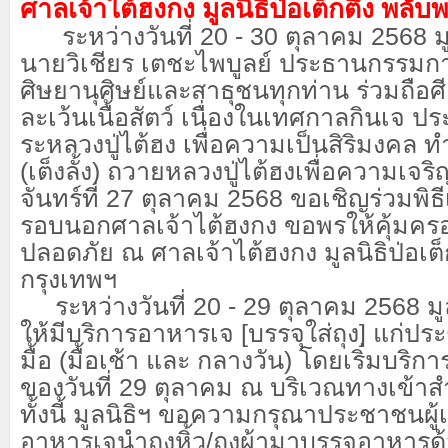
ศาลเจ้าไต้ฮงกง มูลนิธิป่อเต็กตึ๊ง พลั
ระหว่างวันที่ 20 - 30 ตุลาคม 2568 มูล
นายวิเชียร เตชะไพบูลย์ ประธานกรรม
ศิษยานุศิษย์และสาธุชนทุกท่าน ร่วมถือศีล
ละเว้นเนื้อสัตว์ เนื่องในเทศกาลกินเจ ป
ระหลวงปู่ไต้ฮง เพื่อความเป็นสิริมงคล
(เต็งลั้ง) ถวายหลวงปู่ไต้ฮงเพื่อความเจริ
จันทร์ที่ 27 ตุลาคม 2568 ขอเชิญร่วมพิธีเว
รอบนอกศาลเจ้าไต้ฮงกง ขอพรให้คุ้มคร
ปลอดภัย ณ ศาลเจ้าไต้ฮงกง มูลนิธิป่อเต
กรุงเทพฯ
ระหว่างวันที่ 20 - 29 ตุลาคม 2568 มูลนิ
ให้มีบริการอาหารเจ [บรรจุใส่ถุง] แก่ป
มื้อ (มื้อเช้า และ กลางวัน) โดยเริ่มบริกา
ของวันที่ 29 ตุลาคม ณ บริเวณทางเข้าส
ทั้งนี้ มูลนิธิฯ ขอความกรุณาประชาชนผู้เ
อาหารเจนำถุงหิ้ว/ถุงผ้ามาบรรจุอาหารด้ว