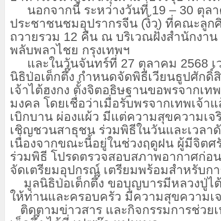
นอกจากนี้ ระหว่างวันที่ 19 – 30 ตุ
ประชาชนชมอุปรากรจีน (งิ้ว) ที่คณะลูกศิ
ถวายรวม 12 คืน ณ บริเวณฝั่งสำนักงาน มูล
พลับพลาไชย กรุงเทพฯ
และในวันจันทร์ที่ 27 ตุลาคม 2568 เว
นิธิป่อเต็กตึ๊ง กำหนดจัดพิธีเวียนธูปศักด
เจ้าไต้ฮงกง ตั้งจิตอธิษฐานขอพรจากเทพเจ้
มงคล โดยเชื่อว่าเมื่อรับพรจากเทพเจ้าแ
เบิกบาน ผ่องแผ้ว มีแต่ความสุขความเจริญ
เชิญชวนสาธุชน ร่วมพิธีในวันและเวลาดังกล
เนื่องจากขณะนี้อยู่ในช่วงฤดูฝน ผู้มีจิตศ
ร่วมพิธี โปรดตรวจสอบสภาพอากาศก่อน
จัดเตรียมอุปกรณ์ เตรียมพร้อมสำหรับการเ
มูลนิธิป่อเต็กตึ๊ง ขอบุญบารมีหลวงปู่ไต
ให้ท่านและครอบครัว มีความสุขความเ
ติดตามข่าวสาร และกิจกรรมการช่วยเหล