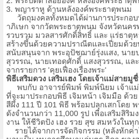
2. พระปิดตาลอยองค์ หลังองค์พระธาตุ
3. พญาราหู ด้านหลังองค์พระธาตุพนม
วัตถุมงคลทั้งหมดได้ผ่านการประกอบพ
าภิเษก จากวัดพระธาตุพนม จังหวัดนค
รวบรวม มวลสารศักดิ์สิทธิ์ และ แร่ธาตุ
สร้างขึ้นด้วยความปราณีตและเปี่ยมด้วย
สนับสนุนจาก พระอุปัชฌาย์รุ่งแสง, นาย
สุวรรณ, นายเทอดศักดิ์ แสงสุวรรณ, และ
จากรายการ
'
คุยเฟื่องเรื่องพระ
'
พิธีเสริมดวง เสริมเฮง โดยเจ้าแม่สายมูชื่
พบกับ อาจารย์พิมพ์ พิมพ์นิยม เจ้าแม่ส
ที่จะมาประกอบพิธี เจิมหน้า เจิมมือ ด้ว
สีผึ้ง 111 ปี 101 พิธี พร้อมปลุกเสกโดย พ
ดังจำนวนกว่า 11,000 รูป เพื่อเสริมสิริมง
งาน ให้ชีวิตปัง เฮง รวย สุข สมหวังในทุ
รายได้จากการจัดกิจกรรม (หลังหักค่า