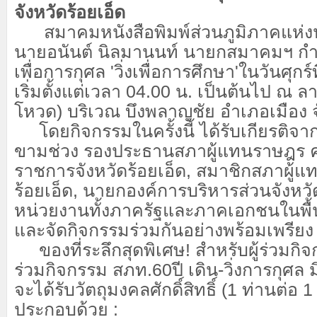
จังหวัดร้อยเอ็ด
สมาคมหนังสือพิมพ์ส่วนภูมิภาคแห่
นายอนันต์ นิลมานนท์ นายกสมาคมฯ กำห
เพื่อการกุศล 'วิ่งเพื่อการศึกษา'ในวันศุกร
เริ่มตั้งแต่เวลา 04.00 น. เป็นต้นไป ณ
โหวด) บริเวณ บึงพลาญชัย อำเภอเมือง จั
โดยกิจกรรมในครั้งนี้ ได้รับเกียรติจาก
ขามช่วง​ รองประธานสภาผู้แทนราษฎร​ คนที
ราชการจังหวัดร้อยเอ็ด, สมาชิกสภาผู้แท
ร้อยเอ็ด, นายกองค์การบริหารส่วนจังหวัด
หน่วยงานทั้งภาครัฐและภาคเอกชนในพื้น
และจัดกิจกรรมร่วมกันอย่างพร้อมเพรียง
ของที่ระลึกสุดพิเศษ! สำหรับผู้ร่วมกิจก
ร่วมกิจกรรม​ สภท.60ปี​ เดิน-วิ่ง​การกุศล
จะได้รับวัตถุมงคลศักดิ์สิทธิ์ (1 ท่านต่อ 1 ช
ประกอบด้วย :