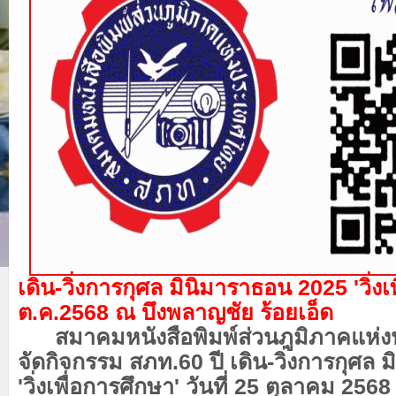
เดิน-วิ่งการกุศล​ มินิมาราธอน 2025​ 'วิ่ง
ต.ค.2568 ณ บึงพลาญชัย ร้อยเอ็ด
สมาคมหนังสือพิมพ์ส่วนภูมิภาคแห่ง
จัดกิจกรรม​ สภท.60
ปี​ เดิน-วิ่งการกุศล
'
วิ่งเพื่อการศึกษา
'
วันที่ 25 ตุลาคม 256