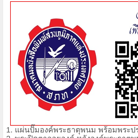
1. แผ่นปั๊มองค์พระธาตุพนม พร้อมพระปร