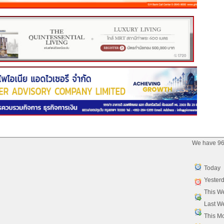
We have 96
Today
Yester
This W
Last W
This M