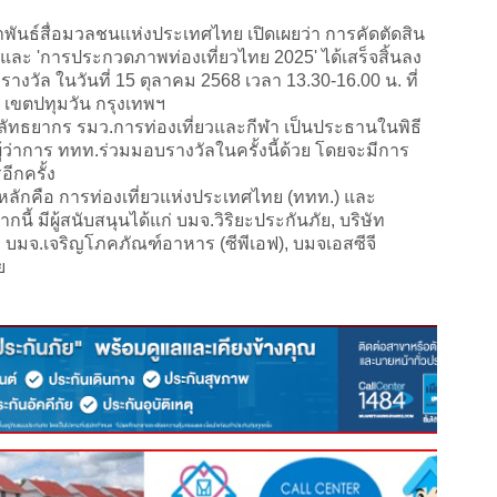
นธ์สื่อมวลชนแห่งประเทศไทย เปิดเผยว่า การคัดตัดสิน
และ
'
การประกวดภาพท่องเที่ยวไทย 2025
'
ได้เสร็จสิ้นลง
วัล ในวันที่ 15 ตุลาคม 2568 เวลา 13.30-16.00 น. ที่
อร์ เขตปทุมวัน กรุงเทพฯ
ัทธยากร รมว.การท่องเที่ยวและกีฬา เป็นประธานในพิธี
 ผู้ว่าการ ททท.ร่วมมอบรางวัลในครั้งนี้ด้วย โดยจะมีการ
ีกครั้ง
หลักคือ การท่องเที่ยวแห่งประเทศไทย (ททท.) และ
ากนี้
มีผู้สนับสนุนได้แก่ บมจ.วิริยะประกันภัย, บริษัท
จี , บมจ.เจริญโภคภัณฑ์อาหาร (ซีพีเอฟ), บมจเอสซีจี
ย