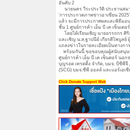
อันดับ 2
นายนคร วีระประวัติ ประธานสมาพั
'
การประกวดภาพข่าวอาเซียน 2025
'
แล้ว จะมีการประกาศผลและพิธีมอบราง
ชั้น 1 ศูนย์การค้า เอ็ม บี เค เซ็นเต
โดยได้เรียนเชิญ นายอรรถกร ศิริล
และเชิญ น.ส.ฐาปนีย์ เกียรติไพบูลย์
แถลงข่าวในรายละเอียดเป็นทางการอ
พร้อมกันนี้
ขอขอบคุณผู้สนับสนุน
ศูนย์การค้า เอ็ม บี เค เซ็นตอร์ นอกจ
บุญรอด เทรดดิ้ง จำกัด, บมจ. บีซีพี
(SCG) บมจ.ซีพี ออลล์ และแอร์เอเชี
Click Donate Support Web