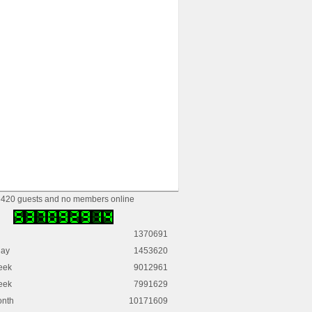
420 guests and no members online
1370691
day
1453620
eek
9012961
eek
7991629
onth
10171609