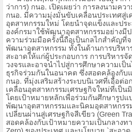
ว่าการ) กนอ. เปิดเผยว่า การลงนามความร
กนอ. มีความมุ่งมั่นขับเคลื่อนประเทศสู่
อุตสาหกรรมใหม่ โดยนำจุดแข็งและปร
องค์กรมาใช้พัฒนาอุตสาหกรรมอย่างมีปร
ความร่วมมือครั้งนี้ถือเป็นกลไกสำคัญที
พัฒนาอุตสาหกรรม ทั้งในด้านการบริหา
สะอาดให้แก่ผู้ประกอบการ การบริหารจ
วงจรและอาจนำไปสู่การศึกษาความเป็
ธุรกิจร่วมกันในอนาคต ซึ่งสอดคล้องกั
กนอ. ที่มุ่งเสริมสร้างระบบนิเวศที่เอื้อต
เคลื่อนอุตสาหกรรมเศรษฐกิจใหม่ที่เป็นม
โดยเป้าหมายหลักเพื่อร่วมกันศึกษารู
พัฒนาอุตสาหกรรมและนิคมอุตสาหกรรม
เปลี่ยนผ่านสู่เศรษฐกิจสีเขียว (Green Tran
สอดคล้องกับเป้าหมายความเป็นกลางทา
Zero) ของประเทศ และนโยบาย `สะอาด