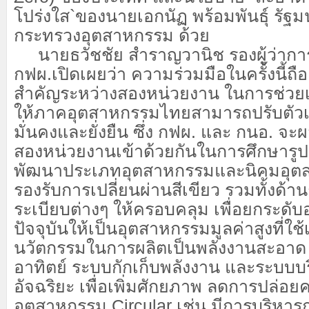
โปร่งใส`ของนายเอกนัฏ พร้อมพันธุ์ รัฐม
กระทรวงอุตสาหกรรม ด้วย
นายธวัชชัย สำราญวานิช รองผู้ว่ากา
กฟผ.เปิดเผยว่า ความร่วมมือในครั้งนี้ถื
สำคัญระหว่างสองหน่วยงาน ในการช่วย
ให้ภาคอุตสาหกรรมไทยสามารถปรับตัวเพ
มั่นคงและยั่งยืน ซึ่ง กฟผ. และ กนอ. จะ
สองหน่วยงานเข้าด้วยกันในการศึกษาร
พัฒนาประเภทอุตสาหกรรมและนิคมอุตส
รองรับการเปลี่ยนผ่านสีเขียว รวมทั้งด
ระเบียบต่างๆ ให้ครอบคลุม เพื่อยกระดั
ปัจจุบันให้เป็นอุตสาหกรรมมูลค่าสูงที่ใ
นวัตกรรมในการผลิตเป็นพลังงานสะอาด 
อาทิตย์ ระบบกักเก็บพลังงาน และระบบบ
อัจฉริยะ เพื่อเพิ่มศักยภาพ ลดการปล่อย
อุตสาหกรรม Circular เช่น มีการบริหา