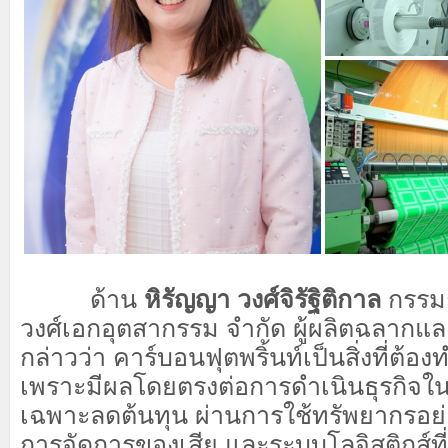
ด้าน
หิรัญญา วงศ์จิรัฐิติกาล
กรรมก
วงศ์เอกอุตสากรรม จำกัด ผู้ผลิตฉลากแ
กล่าวว่า คาร์บอนฟุตพริ้นท์เป็นสิ่งที่ต้อ
เพราะมีผลโดยตรงต่อการดำเนินธุรกิจใ
เฉพาะลดต้นทุน ผ่านการใช้ทรัพยากรอย่
การจัดการของเสีย และระบบโลจิสติกส์ที่ร