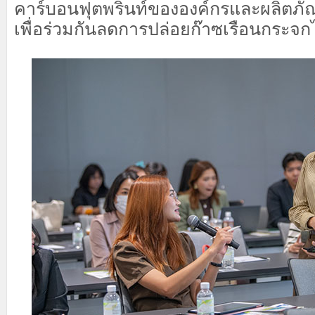
คาร์บอนฟุตพริ้นท์ขององค์กรและผลิตภั
เพื่อร่วมกันลดการปล่อยก๊าซเรือนกระจก