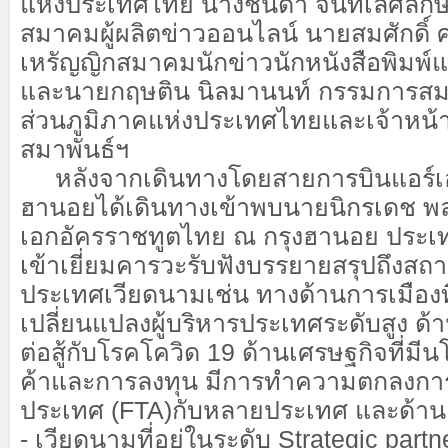
แห่งประเทศไทย นางชนิดา จันทเลิศลัก
สมาคมผู้ผลิตข่าวออนไลน์ นายสมศักดิ์ 
เหรัญญิกสมาคมนักข่าวนักหนังสือพิมพ์
และนายกฤษติน นิลมานนท์ กรรมการสมา
ส่วนภูมิภาคแห่งประเทศไทยและเจ้าหน้
สมาพันธ์ฯ
หลังจากเดินทางโดยสายการบินแอร์เอเ
ฮานอยได้เดินทางเข้าพบนายนิกรเดช พล
เอกอัครราชทูตไทย ณ กรุงฮานอย ประเท
เข้าเยี่ยมคารวะรับฟังบรรยายสรุปถึงสถ
ประเทศเวียดนามเช่น ทางด้านการเมืองที่
เปลี่ยนแปลงผู้บริหารประเทศระดับสูง ด้า
ต่อสู้กับโรคโควิด 19 ด้านเศรษฐกิจที่มี
ค้าและการลงทุน มีการทำความตกลงการค
ประเทศ (FTA)กับหลายประเทศ และด้าน
- เวียดนามที่อยู่ในระดับ Strategic partn