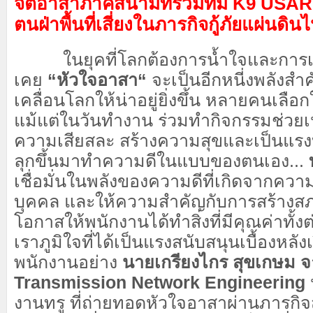
จิตอาสาภาคสนามที่ร่วมทีม K9 USAR T
ตนฝ่าพื้นที่เสี่ยงในภารกิจกู้ภัยแผ่นดิน
ในยุคที่โลกต้องการน้ำใจและการเกื้
เคย
“หัวใจอาสา“
จะเป็นอีกหนี่งพลังสำค
เคลื่อนโลกให้น่าอยู่ยิ่งขึ้น หลายคนเลือก
แม้แต่ในวันทำงาน ร่วมทำกิจกรรมช่วยเหลื
ความเสียสละ สร้างความสุขและเป็นแรงบั
ลุกขึ้นมาทำความดีในแบบของตนเอง...
เชื่อมั่นในพลังของความดีที่เกิดจากควา
บุคคล และให้ความสำคัญกับการสร้างสภ
โอกาสให้พนักงานได้ทำสิ่งที่มีคุณค่าทั้
เราภูมิใจที่ได้เป็นแรงสนับสนุนเบื้องหลัง
พนักงานอย่าง
นายเกรียงไกร สุขเกษม จ
Transmission Network Engineering
งานทรู ที่ถ่ายทอดหัวใจอาสาผ่านภารกิจ