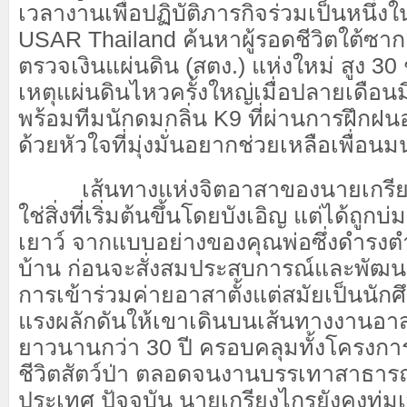
เวลางานเพื่อปฏิบัติภารกิจร่วมเป็นหนึ่งใน
USAR Thailand ค้นหาผู้รอดชีวิตใต้ซ
ตรวจเงินแผ่นดิน (สตง.) แห่งใหม่ สูง 30 ช
เหตุแผ่นดินไหวครั้งใหญ่เมื่อปลายเดือน
พร้อมทีมนักดมกลิ่น K9 ที่ผ่านการฝึกฝน
ด้วยหัวใจที่มุ่งมั่นอยากช่วยเหลือเพื่อนมน
เส้นทางแห่งจิตอาสาของนายเกรียง
ใช่สิ่งที่เริ่มต้นขึ้นโดยบังเอิญ แต่ได้ถูกบ
เยาว์ จากแบบอย่างของคุณพ่อซึ่งดำรงตำ
บ้าน ก่อนจะสั่งสมประสบการณ์และพัฒน
การเข้าร่วมค่ายอาสาตั้งแต่สมัยเป็นนัก
แรงผลักดันให้เขาเดินบนเส้นทางงานอาสา
ยาวนานกว่า 30 ปี ครอบคลุมทั้งโครงการ
ชีวิตสัตว์ป่า ตลอดจนงานบรรเทาสาธาร
ประเทศ ปัจจุบัน นายเกรียงไกรยังคงทุ่ม