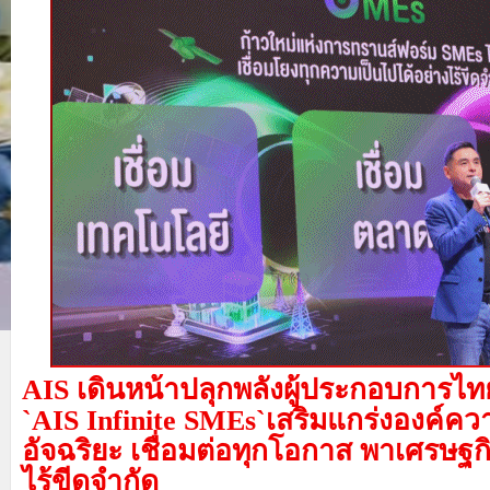
AIS
เดินหน้าปลุกพลังผู้ประกอบการไทย
`AIS Infinite SMEs`
เสริมแกร่งองค์ควา
อัจฉริยะ เชื่อมต่อทุกโอกาส พาเศรษฐก
ไร้ขีดจำกัด