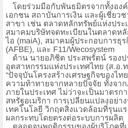
โดยร่วมมือกับพันธมิตรจากทั้งองค
เอกชน สถาบันการเงิน และผู้เชี่
สาขา เช่น ตลาดหลักทรัพย์แห่งประ
สมาคมบริษัทจดทะเบียนในตลาดหลักท
ไอ (
maiA),
สมาคมผู้ประกอบการธุร
(
AFBE),
และ
F11/Wecosystem
ด้าน นายอภิชิต ประสพรัตน์ รอ
อุตสาหกรรมแห่งประเทศไทย (ส.อ.ท.
“ปัจจุบันโครงสร้างเศรษฐกิจของไทย
ความท้าทายจากหลายปัจจัย ทั้งจ
ภายในประเทศ ไม่ว่าจะเป็นมาตรกา
สหรัฐอเมริกา การเปลี่ยนแปลงอย่า
เทคโนโลยี วิกฤตสิ่งแวดล้อมที่รุนแรงข
ผลกระทบโดยตรงต่อระบบการผลิต
ตลอดจนพฤติกรรมของผู้บริโภคที่