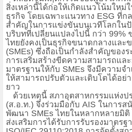
สิ่งเหล่านี้ได้ก่อให้เกิดแนวโน้มใหม
ธุรกิจ โดยเฉพาะแนวทาง
ESG
ที่ก
สำคัญในการแข่งขันบนเวทีโลกในปัจ
บริบทที่เปลี่ยนแปลงไปนี้ กว่า
99%
ข
ไทยยังคงเป็นธุรกิจขนาดกลางและ
(
SMEs)
ซึ่งถือเป็นกำลังสำคัญของ
การเสริมสร้างขีดความสามารถและ
มาตรฐานให้กับ
SMEs
จึงมีความจำเป
ให้สามารถปรับตัวและเติบโตได้อย่า
ยาว
ด้วยเหตุนี้ สภาอุตสาหกรรมแห่ง
(ส.อ.ท.) จึงร่วมมือกับ
AIS
ในการสน
พัฒนา
SMEs
ไทยในหลากหลายมิติ 
ส่งเสริมการได้รับการรับรองมาตรฐ
ISO/IEC 29110:2018
การจัดตั้งสถ