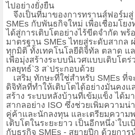
ไปอย่างยั่งยืน
จึงเป็นที่มาของการทรานส์ฟอร์มสู
SMEs
กับพันธกิจใหม่ เพื่อเชื่อมโย
ได้สู่การเติบโตอย่างไร้ขีดจำกัด พร
มาตรฐาน
SMEs
ไทยสู่ระดับสากล ผ
ทุกมิติ ทั้งเทคโนโลยีดิจิทัล ตลาด แล
เพื่อมุ่งสร้างระบบนิเวศแบบเติบโตร่
กลยุทธ์
`3
ส
`
ประกอบด้วย
เสริม ทักษะที่ใช่สำหรับ
SMEs
ที่
ดิจิทัลที่ทำให้เติบโตได้อย่างมั่นคง
สร้าง ระบบหลังบ้านที่เข้มแข็ง ได้
สากลอย่าง
ISO
ซึ่งช่วยเพิ่มความน
คู่ค้าและนักลงทุน และเตรียมความ
เติบโตในระยะยาว เป็นอีกหนึ่ง
`
ใบเบ
กับธุรกิจ
SMEs -
สยายปีก ด้วยการ