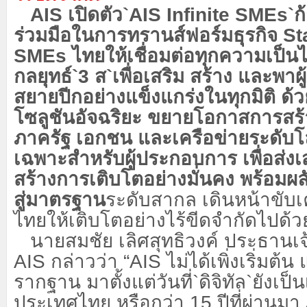
AIS
เปิดตัว
`AIS Infinite SMEs`
ก
ร่วมมือในการทรานส์ฟอร์มธุรกิจ
St
SMEs
ไทยให้เชื่อมต่อทุกความเป็นไ
กลยุทธ์
`3
ส
`
เพื่อเสริม สร้าง และพา
สยายปีกอย่างแข็งแกร่งในทุกมิติ ด้
โซลูชันอัจฉริยะ ขยายโอกาสการสร้า
ภาครัฐ เอกชน และเครือข่ายระดับโ
เฉพาะสำหรับผู้ประกอบการ เพื่อส่ง
สร้างการเติบโตอย่างมั่นคง พร้อมผ
สู่มาตรฐาน
ระดับสากล เดินหน้าขับเ
ไทยให้เติบโตอย่างไร้ขีดจำกัดไปด้วย
นายสมชัย เลิศสุทธิวงค์ ประธานเจ้
AIS
กล่าวว่า “
AIS
ไม่ได้เพิ่งเริ่มต้น
รากฐาน มาตั้งแต่วันที่
`
ดิจิทัล
`
ยังเป็น
ประเทศไทย หรือกว่า
15
ปีที่ผ่านมา