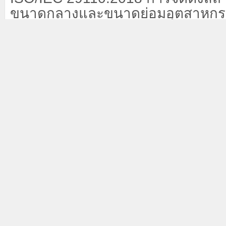
ขนาดกลางและขนาดย่อมอุตสาหกร
(
SMI: Small & Medium Industrial In
ระดับ
SMEs
ไทยให้สามารถเติบโตได
รวมถึงการผลักดันให้ธุรกิจไทยเดินห
ภายใต้แนวทาง
`4 Go`
ได้แก่
Go Di
Innovation, Go Global
และ
Go Gr
นอกจากนี้ ยังมีการส่งเสริมการผล
บริการภายใต้ตราสัญลักษณ์
`Made i
(MiT)`
`
ไทยซื้อไทย ใช้ของไทย ไม่แ
สร้างความเชื่อมั่นในสินค้าและบริก
มูลค่าให้กับผลิตภัณฑ์ และเป็นอีกหนึ่
สำคัญที่ช่วยผลักดันให้ผู้ประกอบกา
สามารถแข่งขันได้ทั้งในประเทศและ
สอดคล้องกับแนวทางในการสนับสนุ
ภายในประเทศให้เติบโตอย่างเข้มแข