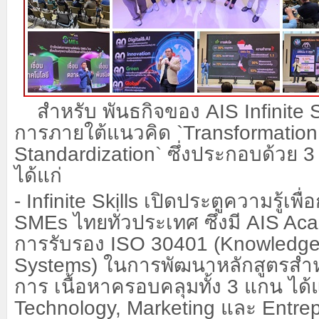
สำหรับ พันธกิจของ
AIS Infinit
การภายใต้แนวคิด
`Transformatio
Standardization`
ซึ่งประกอบด้วย
3
ได้แก่
- Infinite Skills
เปิดประตูความรู้เพื
SMEs
ไทยทั่วประเทศ ซึ่งมี
AIS Ac
การรับรอง
ISO 30401 (Knowledg
Systems)
ในการพัฒนาหลักสูตรสำห
การ เนื้อหาครอบคลุมทั้ง
3
แกน ได้
Technology, Marketing
และ
Entre