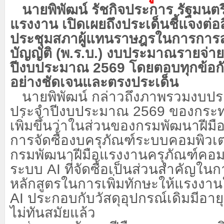
นายพิพัฒน์ รัชกิจประการ รัฐมนต
แรงงาน เปิดเผยถึงประเด็นชี้แจงต่อส
ประชุมสภาผู้แทนราษฎรในการการล
บัญญัติ (พ.ร.บ.) งบประมาณรายจ่า
ปีงบประมาณ
2569 โดยตอบทุกข้อก
อย่างชัดเจนและตรงประเด็น
นายพิพัฒน์ กล่าวถึงภาพรวมงบป
ประจำปีงบประมาณ
2569 ของกระท
เพิ่มขึ้นว่าในส่วนของกรมพัฒนาฝีม
การจัดซื้องบครุภัณฑ์ระบบคอมพิวเ
กรมพัฒนาฝีมือแรงงานครุภัณฑ์คอม
ระบบ AI ที่จัดซื้อเป็นส่วนสำคัญใน
หลักสูตรในการเพิ่มทักษะให้แรงงาน
AI ประกอบกับวัสดุอุปกรณ์เดิมมีอายุ
ไม่ทันสมัยแล้ว