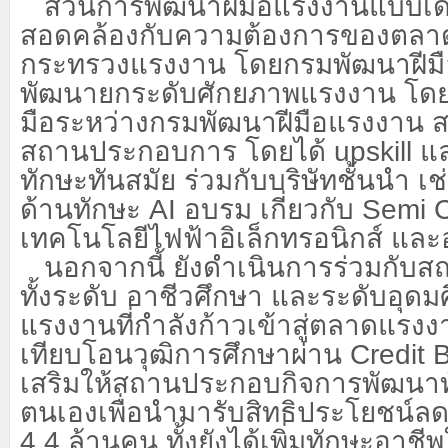
ส่วนการพัฒนาฝีมือแรงงานแบบเดิม
สอดคล้องกับความต้องการของตลาด
กระทรวงแรงงาน โดยกรมพัฒนาฝีมื
พัฒนายกระดับศักยภาพแรงงาน โดย
มือระหว่างกรมพัฒนาฝีมือแรงงาน 
สถานประกอบการ โดยได้
upskill แ
ทักษะทันสมัย ร่วมกับบริษัทชั้นนำ เช
ด้านทักษะ AI อบรม เกี่ยวกับ Semi
เทคโนโลยีไฟฟ้าอิเล็กทรอนิกส์ และ
นอกจากนี้ ยังดำเนินการร่วมกับส
ทั้งระดับ อาชีวศึกษา และระดับอุด
แรงงานที่กำลังก้าวเข้าสู่ตลาดแรงง
เทียบโอนวุฒิการศึกษาผ่าน
Credit B
เสริมให้สถานประกอบกิจการพัฒนาท
ตนเองเพื่อนำมารับสิทธิประโยชน์ลด
4.4 ล้านคน ทั้งยังได้เพิ่มทักษะอาช