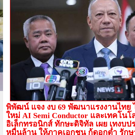
พิพัฒน์ แจง งบ
69 พัฒนาแรงงานไทย ไ
ใหม่ AI Semi Conductor และเทคโนโล
อิเล็กทรอนิกส์ ทักษะดิจิทัล เผย เทงบปร
หมื่นล้าน ให้ภาคเอกชน กู้ดอกต่ำ รัก