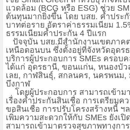
แวดล้อม (BCG หรือ ESG) ช่วย SM
ต้นทุนมากยิ่งขึ้น โดย บสย. ค้ำประกั
บาทต่อราย อัตราค่าธรรมเนียม 1.5% 
ธรรมเนียมค้ำประกัน 4 ปีแรก
ปัจจุบัน บสย.มีสำนักงานเขตภาค
เหนือตอนบน ซึ่งตั้งอยู่ที่จังหวัดอุดร
บริการผู้ประกอบการ
SMEs ครอบคลุ
ได้แก่ อุดรธานี, ขอนแก่น, หนองบั
เลย, กาฬสินธุ์, สกลนคร, นครพนม,
บึงกาฬ
โดยผู้ประกอบการ สามารถเข้าม
เรื่องค้ำประกันสินเชื่อ การเตรียมค
ขอสินเชื่อ การปรับโครงสร้างหนี้ ฯล
เพิ่มความสะดวกให้กับ
SMEs ยังเปิ
สามารถเข้ามาตรวจสุขภาพทางการเ