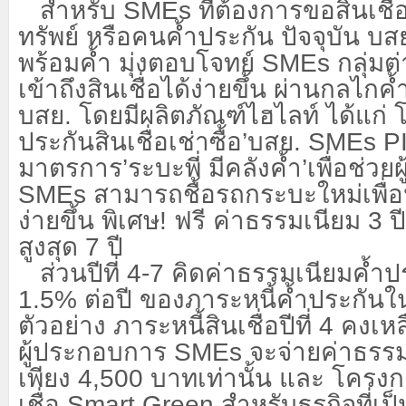
สำหรับ
SMEs ที่ต้องการขอสินเชื
ทรัพย์ หรือคนค้ำประกัน ปัจจุบัน บ
พร้อมค้ำ มุ่งตอบโจทย์ SMEs กลุ่มต
เข้าถึงสินเชื่อได้ง่ายขึ้น ผ่านกลไก
บสย. โดยมีผลิตภัณฑ์ไฮไลท์ ได้แก่
ประกันสินเชื่อเช่าซื้อ’บสย. SMEs 
มาตรการ’ระบะพี่ มีคลังค้ำ’เพื่อช่ว
SMEs สามารถชื้อรถกระบะใหม่เพื่
ง่ายขึ้น พิเศษ! ฟรี ค่าธรรมเนียม 3 
สูงสุด 7 ปี
ส่วนปีที่
4-7 คิดค่าธรรมเนียมค้ำปร
1.5% ต่อปี ของภาระหนี้ค้ำประกันใ
ตัวอย่าง ภาระหนี้สินเชื่อปีที่ 4 คง
ผู้ประกอบการ SMEs จะจ่ายค่าธรรม
เพียง 4,500 บาทเท่านั้น และ โครง
เชื่อ Smart Green สำหรับธุรกิจที่เป็น