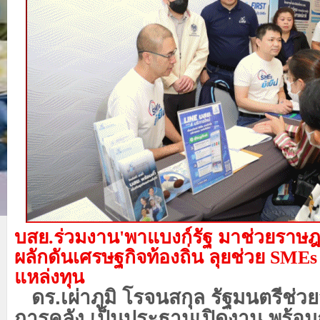
บสย.ร่วมงาน
'พาแบงก์รัฐ มาช่วยราษฎ
ผลักดันเศรษฐกิจท้องถิ่น ลุยช่วย SMEs แ
แหล่งทุน
ดร.เผ่าภูมิ โรจนสกุล รัฐมนตรีช่
การคลัง เป็นประธานเปิดงาน พร้อ