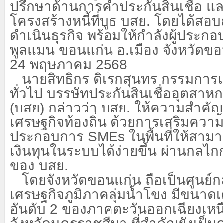
ปรึกษาด้านการค้ำประกันสินเชื่อ แ
โครงสร้างหนี้ที่บูธ บสย. โดยได้ส
ดำเนินธุรกิจ พร้อมให้กำลังผู้ประ
พูลแมน ขอนแก่น อ.เมือง จังหวัดขอนแ
24 พฤษภาคม 2568
นายสิทธิกร ดิเรกสุนทร กรรมการแ
ทั่วไป บรรษัทประกันสินเชื่ออุตสา
(บสย) กล่าวว่า บสย. ให้ความสำคัญ
เศรษฐกิจท้องถิ่น ด้วยการเสริมความแ
ประกอบการ
SMEs ในพื้นที่ให้สามา
เงินทุนในระบบได้ง่ายขึ้น ผ่านกลไ
ของ บสย.
โดยจังหวัดขอนแก่น ถือเป็นศูนย์กลา
เศรษฐกิจภูมิภาคลุ่มน้ำโขง มีขนาด
อันดับ
2 ของภาคตะวันออกเฉียงเหน