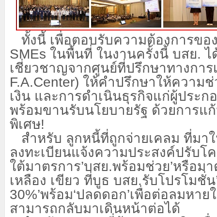
ทั้งนี้ เพื่อตอบรับความต้องการข
SMEs ในพื้นที่ ในงานครั้งนี้ บสย. ได้
เชี่ยวชาญจากศูนย์ที่ปรึกษาทางการ
F.A.Center) ให้คำปรึกษาให้ความช
เงิน และการดำเนินธุรกิจแก่ผู้ปร
พร้อมขานรับนโยบายรัฐ ด้วยการแก้ห
พิเศษ!
สำหรับ ลูกหนี้ที่ถูกจ่ายเคลม ที่ม
ลงทะเบียนแจ้งความประสงค์ปรับโคร
ใต้มาตรการ
’บสย.พร้อมช่วย’หรือมา
เหลือง เขียว ที่บูธ บสย.รับโปรโมชั่น
30%’พร้อม‘ปลดดอก’เพื่อต่อลมหาย
สามารถกลับมาเดินหน้าต่อได้