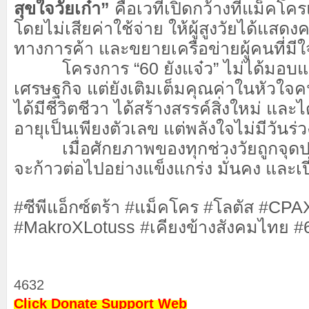
สุขใจวัยเก๋า”
คือเวทีเปิดกว้างที่แม็คโคร
โดยไม่เสียค่าใช้จ่าย ให้ผู้สูงวัยได้แส
ทางการค้า และขยายเครือข่ายผู้คนที่มีใ
โครงการ “60 ยังแจ๋ว” ไม่ได้มอบแ
เศรษฐกิจ แต่ยังเติมเต็มคุณค่าในหัวใจค
ได้มีชีวิตชีวา ได้สร้างสรรค์สิ่งใหม่ และได
อายุเป็นเพียงตัวเลข แต่พลังใจไม่มีวันร่
เมื่อศักยภาพของทุกช่วงวัยถูกจุดป
จะก้าวต่อไปอย่างแข็งแกร่ง มั่นคง และเ
#ซีพีแอ็กซ์ตร้า #แม็คโคร #โลตัส #CP
#MakroXLotuss #เคียงข้างสังคมไทย #
4632
Click Donate Support Web