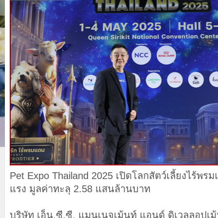
Pet Expo Thailand 2025 เปิดโลกสัตว์เลี้ยงไร้พร
แรง มูลค่าทะลุ 2.58 แสนล้านบาท
บริษัท เอ็น.ซี.ซี. แมนเนจเม้นท์ แอนด์ ดิเวลลอปเม