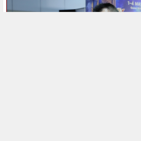
ใหม่ๆ แลกเปลี่ยนความรู้ และเติมเต็มความสุขร่วมกั
อบอุ่นและสร้างสรรค์” นายศักดิ์ชัยกล่าวทิ้งท้าย ทั้
วันที่ 1–4 พฤษภาคม 2568 ณ ฮอลล์ 5–8 ศูนย์การประ
ตั้งแต่เวลา 10.00–20.00 น. (วันเสาร์–อาทิตย์เริ่มเ