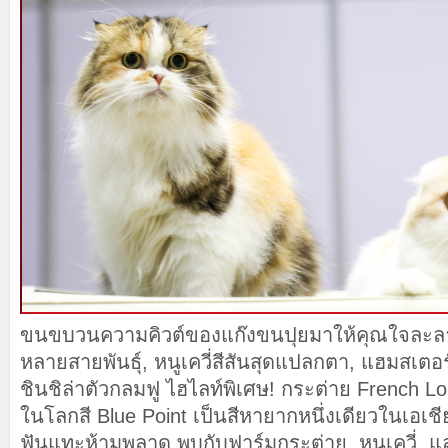
ขนขบวนความคิวต์ของแก๊งขนปุยมาให้คุณใจละลา
หลายสายพันธุ์, หนูเควี่สีสันสุดแปลกตา, แฮมสเต
ชินชิล่าตัวกลมฟู ไฮไลท์พิเศษ! กระต่าย French Lo
ในโลกสี Blue Point เป็นสีหายากหนึ่งเดียวในเอเชี
ฟันแทะห้ามพลาด พบกับฟาร์มกระต่าย, หนูเควี่, แ