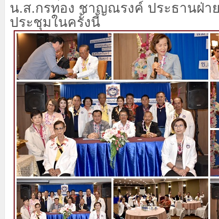
น.ส.กรทอง ชาญณรงค์ ประธานฝ่ายป
ประชุมในครั้งนี้