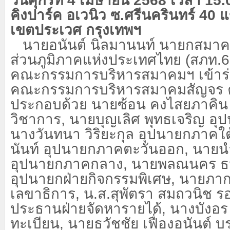
วันศุกร์ที่
4 เมษายน 2568 เวลา 15.
คิงปาร์ค อเวนิว ซ.ศรีนครินทร์ 4
เขตประเวศ กรุงเทพฯ
นายอนันต์ นิลมานนท์ นายกสมาคม
ส่วนภูมิภาคแห่งประเทศไทย (สภท.
6
คณะกรรมการบริหารสมาคมฯ เข้าร
คณะกรรมการบริหารสมาคมสัญจร ครั
ประกอบด้วย นายซ้อน คงไสยภาคิน 
วิชาการ, นายบุญเลิศ พุทธเจริญ อุ
นางวันทนา วิริยะกุล อุปนายกภาคใต้,
นันท์ อุปนายกภาคตะวันออก, นายนำ
อุปนายกภาคกลาง, นายพลณนคร
อุปนายกฝ่ายกิจกรรมพิเศษ, นายภาก
เลขาธิการ, น.ส.สุพัตรา สมถวนิช ร
ประธานฝ่ายจัดหารายได้, นางบังอร 
ทะเบียน, นายธวัชชัย เฟื่องอนันต์ 