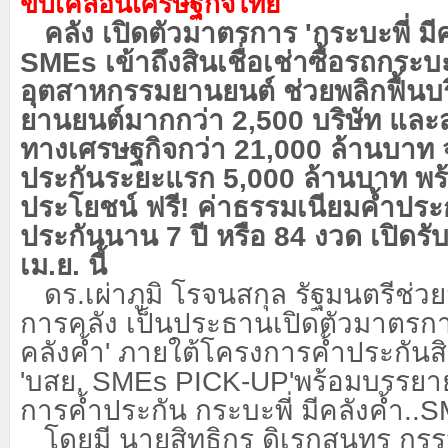
ขับเคลื่อนเศรษฐกิจไทย
คลัง เปิดตัวมาตรการ
'กระบะพี่ ม
SMEs เข้าถึงสินเชื่อเช่าซื้อรถกระบ
อุตสาหกรรมยานยนต์ ช่วยพลิกฟื้นบริ
ยานยนต์มากกว่า 2,500 บริษัท และสร
ทางเศรษฐกิจกว่า 21,000 ล้านบาท 
ประกันระยะแรก 5,000 ล้านบาท พร้
ประโยชน์ ฟรี! ค่าธรรมเนียมค้ำประก
ประกันนาน 7 ปี หรือ 84 งวด เปิดรั
เม.ย. นี้
ดร.เผ่าภูมิ โรจนสกุล รัฐมนตรีช่
การคลัง เป็นประธานเปิดตัวมาตรก
คลังค้ำ' ภายใต้โครงการค้ำประกันสินเ
'บสย. SMEs PICK-UP'พร้อมบรรยาย
การค้ำประกัน กระบะพี่ มีคลังค้ำ..
โดยมี นายสิทธิกร ดิเรกสุนทร กรร