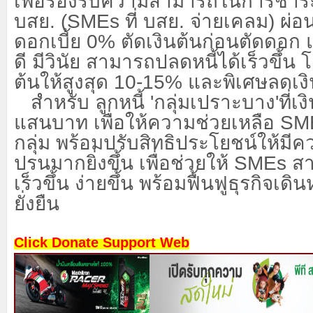
เพื่อรองรับความสามารถในการชำระห
บสย. (SMEs ที่ บสย. จ่ายเคลม) ผ่อน
ดอกเบี้ย 0% ตัดเงินต้นก่อนตัดดอก 
ดี มีวินัย สามารถปลดหนี้ได้เร็วขึ้น
ต้นให้สูงสุด 10-15% และพิเศษลดเง
สำหรับ ลูกหนี้
'กลุ่มเปราะบาง'ที่เง
แสนบาท เพื่อให้ความช่วยเหลือ S
กลุ่ม พร้อมปรับสิทธิประโยชน์ให้มีค
ปรนมากยิ่งขึ้น เพื่อช่วยให้ SMEs ส
เร็วขึ้น ง่ายขึ้น พร้อมฟื้นฟูธุรกิจเดิ
ยั่งยืน
Click Donate Support Web