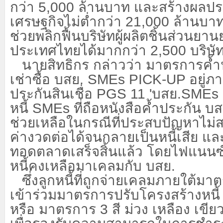
กว่า 5,000 ล้านบาท และสร้างผลป
เศรษฐกิจไม่ต่ำกว่า 21,000 ล้านบาท
ช่วยพลิกฟื้นบริษัทผู้ผลิตชิ้นส่วนยา
ประเทศไทยได้มากกว่า 2,500 บริษั
นายสิทธิกร กล่าวว่า มาตรการค้ำป
เช่าซื้อ บสย.
SMEs PICK-UP อยู่ภา
ประกันสินเชื่อ PGS 11 'บสย.SMEs ยั่
หนี้ SMEs ที่ถือหนังสือค้ำประกัน บ
ช่วยเหลือในกรณีที่ประสบปัญหาไม
ค่างวดต่อได้จนกลายเป็นหนี้เสีย แ
ทอดตลาดเสร็จสิ้นแล้ว โดยไฟแนนซ
หนี้คงเหลือมาเคลมกับ บสย.
ซึ่งลูกหนี้ที่ถูกจ่ายเคลมภายใต้ม
เข้าร่วมมาตรการปรับโครงสร้างหนี
หรือ มาตรการ 3 สี ม่วง เหลือง เขี