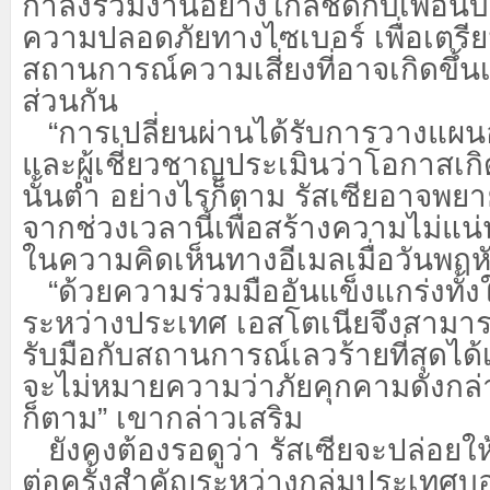
กำลังร่วมงานอย่างใกล้ชิดกับเพื่อ
ความปลอดภัยทางไซเบอร์ เพื่อเตรีย
สถานการณ์ความเสี่ยงที่อาจเกิดขึ้น
ส่วนกัน
“การเปลี่ยนผ่านได้รับการวางแผ
และผู้เชี่ยวชาญประเมินว่าโอกาสเกิ
นั้นต่ำ อย่างไรก็ตาม รัสเซียอาจพ
จากช่วงเวลานี้เพื่อสร้างความไม่แน
ในความคิดเห็นทางอีเมลเมื่อวันพฤห
“ด้วยความร่วมมืออันแข็งแกร่งทั
ระหว่างประเทศ เอสโตเนียจึงสามาร
รับมือกับสถานการณ์เลวร้ายที่สุดได้เ
จะไม่หมายความว่าภัยคุกคามดังกล่า
ก็ตาม” เขากล่าวเสริม
ยังคงต้องรอดูว่า รัสเซียจะปล่อยใ
ต่อครั้งสำคัญระหว่างกลุ่มประเทศบ