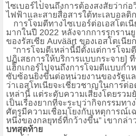
ไซเบอร์ไปจนถึงการต้องสงสัยว่าก่
ไฟฟ้าและสายสื่อสารใต้ทะเลบอลติ
การโจมตีทางไซเบอร์ต่อเอสโตเนียเ
มากในปี
2022 หลังจากการรุกรานย
ของรัสเซีย Auväärt ของเอสโตเนีย
“การโจมตีเหล่านี้มีตั้งแต่การโจ
ปฏิเสธการให้บริการแบบกระจาย] ที่
แฮ็กเกอร์ไปจนถึงการโจมตีแบบกำห
ซับซ้อนยิ่งขึ้นต่อหน่วยงานของรัฐแล
ว่าเอสโทเนียจะเชี่ยวชาญในการต่อ
เหล่านี้ แต่ระดับความเสี่ยงโดยรวมยั
เป็นเรื่องยากที่จะระบุว่ากิจกรรมทาง
ศัตรูมีความเชื่อมโยงกับเหตุการณ์เ
หนึ่งของกลยุทธ์ที่กว้างขึ้น” เขากล่า
บทสุดท้าย