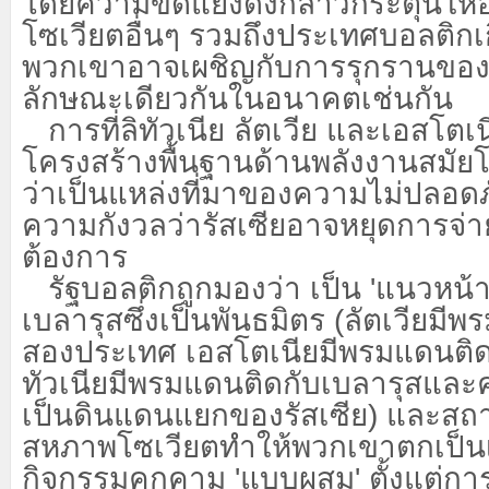
โดยความขัดแย้งดังกล่าวกระตุ้นให
โซเวียตอื่นๆ รวมถึงประเทศบอลติกเ
พวกเขาอาจเผชิญกับการรุกรานของร
ลักษณะเดียวกันในอนาคตเช่นกัน
การที่ลิทัวเนีย ลัตเวีย และเอสโตเ
โครงสร้างพื้นฐานด้านพลังงานสมัยโ
ว่าเป็นแหล่งที่มาของความไม่ปลอดภั
ความกังวลว่ารัสเซียอาจหยุดการจ่
ต้องการ
รัฐบอลติกถูกมองว่า เป็น
'แนวหน้า
เบลารุสซึ่งเป็นพันธมิตร (ลัตเวียมีพ
สองประเทศ เอสโตเนียมีพรมแดนติดกั
ทัวเนียมีพรมแดนติดกับเบลารุสและค
เป็นดินแดนแยกของรัสเซีย) และสถ
สหภาพโซเวียตทำให้พวกเขาตกเป็น
กิจกรรมคุกคาม 'แบบผสม' ตั้งแต่ก