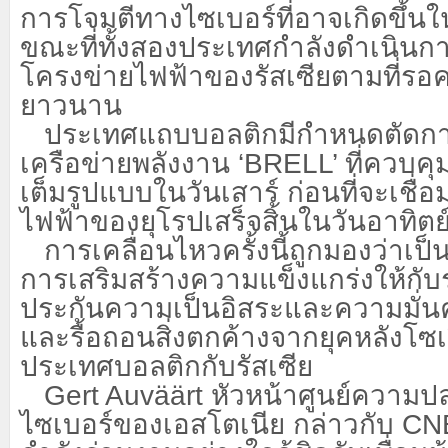
การโจมตีทางไซเบอร์ที่อาจเกิดขึ้นใน
ขณะที่ทั้งสองประเทศกำลังดำเนิน
โครงข่ายไฟฟ้าของรัสเซียตามที่รอ
ยาวนาน
ประเทศแถบบอลติกมีกำหนดตัดการ
เครือข่ายพลังงาน
‘BRELL’ ที่ควบค
เต็มรูปแบบในวันเสาร์ ก่อนที่จะเชื่
ไฟฟ้าของยุโรปเสร็จสิ้นในวันอาทิตย
การเคลื่อนไหวครั้งนี้ถูกมองว่า
การเสริมสร้างความแข็งแกร่งให้กับ
ประกันความเป็นอิสระและความมั่น
และรื้อถอนสิ่งตกค้างจากยุคหลังโซเว
ประเทศบอลติกกับรัสเซีย
Gert Auväärt หัวหน้าศูนย์ความ
ไซเบอร์ของเอสโตเนีย กล่าวกับ C