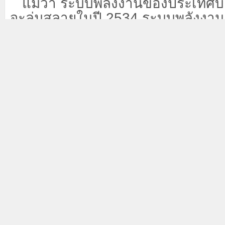
แม้ว่า ระบบพลังงานของประเทศบอ
จะล่มสลายในปี
2534 ระบบพลังงา
เหล่านี้ยังคงเชื่อมโยงถึงกัน ดังนั้
จากรัสเซียที่วางแผนไว้กว่า 30 ปีต่อม
สำคัญและเป็นสัญลักษณ์
Andrius Tursa ที่ปรึกษาด้านความ
กลางและยุโรปตะวันออกจากบริษัทที
กล่าวในความคิดเห็นทางอีเมลเมื่อสัป
”ความเคลื่อนไหวของประเทศบอลติกท
เป็นจุดสุดยอดของความพยายามหล
ล้านยูโรในการถอดโครงสร้างพื้นฐาน
สำคัญออกจากเครือข่ายสมัยสหภาพโซ
เป็นแหล่งที่มาของความไม่ปลอดภัย
“ประเทศต่างๆ ได้เพิ่มการรักษา
กายภาพและทางไซเบอร์ของระบบพ
เพื่อรองรับความพยายามในการหยุด