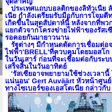
จุดสำคัญ
ประเทศแถบบอลติกของลิทัวเนีย ล
เนีย กำลังเตรียมรับมือกับการโจมตี
เกิดขึ้นในสุดสัปดาห์นี้ หลังจากที่
แยกตัวจากโครงข่ายไฟฟ้าของรัสเซียเ
รอคอยกันมายาวนาน
รัฐต่างๆ มีกำหนดตัดการเชื่อมต่
ไฟฟ้า
'BRELL'ที่ควบคุมโดยมอสโก 
ในวันเสาร์ ก่อนที่จะเชื่อมต่อกับร
เสร็จสิ้นในวันอาทิตย์
'รัสเซียอาจพยายามใช้ช่วงเวลานี้ 
แน่นอน' Gert Auväärt หัวหน้าศูน
ทางไซเบอร์ของเอสโตเนีย กล่าวกั