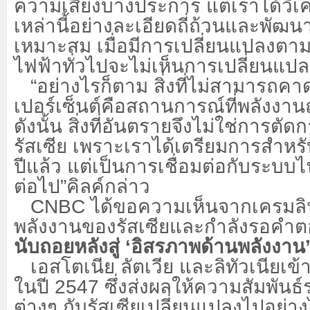
ความเสี่ยงบางประการ แต่เราได้วิเค
เหล่านี้อย่างละเอียดถี่ถ้วนและพัฒน
เหมาะสม เมื่อมีการเปลี่ยนแปลงตาม
ไฟฟ้าทั่วไปจะไม่เห็นการเปลี่ยนแป
“อย่างไรก็ตาม สิ่งที่ไม่สามารถคา
เปอร์เซ็นต์คือสถานการณ์ที่พลังงานถ
ดังนั้น สิ่งที่อันตรายจึงไม่ใช่การตั
รัสเซีย เพราะเราได้เตรียมการสำหรั
ปีแล้ว แต่เป็นการเชื่อมต่อกับระบบ
ต่อไป”คิลค์กล่าว
CNBC ได้ขอความเห็นจากเครมล
พลังงานของรัสเซียและกำลังรอคำตอ
นับถอยหลังสู่ ‘อิสรภาพด้านพลังงาน
เอสโตเนีย ลัตเวีย และลิทัวเนียเข
ในปี
2547 ซึ่งส่งผลให้ความสัมพันธ
ต่างๆ กับรัสเซียเปลี่ยนแปลงไปอย่า