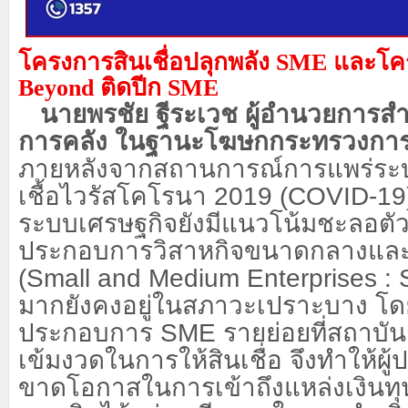
โครงการสินเชื่อปลุกพลัง
SME
และโคร
Beyond
ติดปีก
SME
นายพรชัย ฐีระเวช ผู้อำนวยการส
การคลัง ในฐานะโฆษกกระทรวงการคล
ภายหลังจากสถานการณ์การแพร่ระ
เชื้อไวรัสโคโรนา 2019 (
COVID-
19
ระบบเศรษฐกิจยังมีแนวโน้มชะลอตัว เ
ประกอบการวิสาหกิจขนาดกลางแล
(
Small and Medium Enterprises :
มากยังคงอยู่ในสภาวะเปราะบาง โดย
ประกอบการ
SME
รายย่อยที่สถาบั
เข้มงวดในการให้สินเชื่อ จึงทำให้ผ
ขาดโอกาสในการเข้าถึงแหล่งเงินท