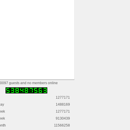
0097 guests and no members online
1277171
day
1488169
eek
1277171
eek
9130439
onth
11566258