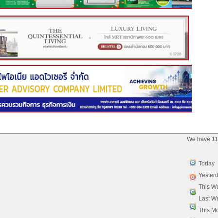
We have 11
Today
Yester
This W
Last W
This M