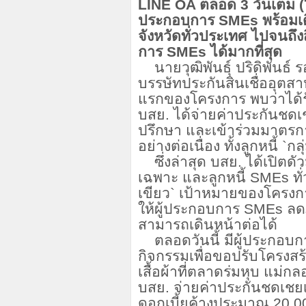
LINE OA
ตลอด
3
วันเต็ม (
ประกอบการ
SMEs
พร้อมเ
จังหวัดทั่วประเทศ ไปจนถึ
การ
SMEs
ได้มากที่สุด
นายวุฒิพันธุ์ ปริดิพันธ์
บรรษัทประกันสินเชื่ออุตส
แรกของโครงการ พบว่าได้
บสย. ได้จ่ายค่าประกันชดเ
ปรึกษา และเข้าร่วมมาตรการ
อย่างต่อเนื่อง ทั้งลูกหนี้
`
กล
ซึ่งล่าสุด บสย. ได้เปิตดั
เฉพาะ และลูกหนี้
SMEs
ท
เขียว
`
เป้าหมายของโครงการ
ให้ผู้ประกอบการ
SMEs
ลด
สามารถเดินหน้าต่อได้
ตลอดวันนี้ มีผู้ประกอบ
กิจกรรมเพื่อขอปรับโครงสร้
เสื้อผ้าที่ตลาดร่มหุบ แม่ก
บสย. จ่ายค่าประกันชดเชยเ
ดอกเบี้ยค้างประมาณ
20,0