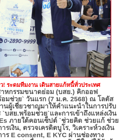
ล้ว! ระดมทีมงาน เดินสายแก้หนี้ทั่วประเทศ
ตสาหกรรมขนาดย่อม (บสย.) คิกออฟ
ร้อมช่วย
`
วันแรก (
7
ม.ค.
2568)
ณ โลตัส
านผู้เชี่ยวชาญมาให้คำแนะนำในการปรับ
ร
`
บสย.พร้อมช่วย
`
และการเข้าถึงแหล่งเงิน
Es
ภายใต้คอนเซ็ปต์
`
ช่วยคิด ช่วยแก้ ช่วย
ารเงิน
,
ตรวจเครดิตบูโร
,
วิเคราะห์วงเงิน
การ
E consent, E KYC
ผ่านช่องทาง