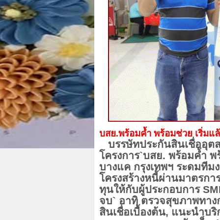
บสย.พร้อมค้ำ พร้อมช่วย เริ่มแ
บรรษัทประกันสินเชื่ออุ
โครงการ
`
บสย. พร้อมค้ำ พ
บางแค กรุงเทพฯ ระดมทีมง
โครงสร้างหนี้ผ่านมาตรกา
ทุนให้กับผู้ประกอบการ
SM
จบ
`
อาทิ ตรวจสุขภาพทางก
สินเชื่อเบื้องต้น
,
แนะนำบริ