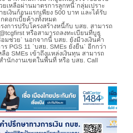
่วยเหลือผ่านมาตรการลูกหนี้
`
กลุ่มเปราะ
่ายเงินก้อนแรกเพียง
500
บาท และได้รับ
กดอกเบี้ยค้างทั้งหมด
โครงการปรับโครงสร้างหนี้กับ บสย. สามารถ
@tcgfirst
หรือสามารถลงทะเบียนที่บูธ
้อมช่วย
`
นอกจากนี้ บสย. ยังมีวงเงินค้ำ
งการ
PGS 11 `
บสย.
SMEs
ยั่งยืน
`
อีกกว่า
หลือ
SMEs
เข้าถึงแหล่งเงินทุน สามารถ
่สำนักงานเขตในพื้นที่ หรือ บสย.
Call