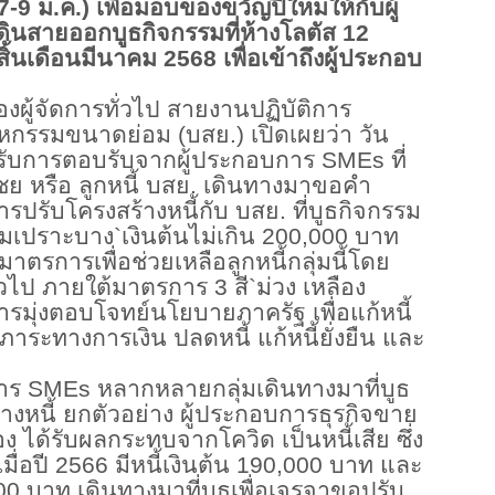
7-9
ม.ค.) เพื่อมอบของขวัญปีใหม่ให้กับผู้
ดินสายออกบูธกิจกรรมที่ห้างโลตัส
12
งสิ้นเดือนมีนาคม
2568
เพื่อเข้าถึงผู้ประกอบ
 รองผู้จัดการทั่วไป สายงานปฏิบัติการ
าหกรรมขนาดย่อม (บสย.) เปิดเผยว่า วัน
รับการตอบรับจากผู้ประกอบการ
SMEs
ที่
ชย หรือ ลูกหนี้ บสย. เดินทางมาขอคำ
ปรับโครงสร้างหนี้กับ บสย. ที่บูธกิจกรรม
ุ่มเปราะบาง
`
เงินต้นไม่เกิน
200,000
บาท
วมาตรการเพื่อช่วยเหลือลูกหนี้กลุ่มนี้โดย
ั่วไป ภายใต้มาตรการ
3
สี
`
ม่วง เหลือง
มุ่งตอบโจทย์นโยบายภาครัฐ เพื่อแก้หนี้
ภาระทางการเงิน ปลดหนี้ แก้หนี้ยั่งยืน และ
การ
SMEs
หลากหลายกลุ่มเดินทางมาที่บูธ
างหนี้ ยกตัวอย่าง ผู้ประกอบการธุรกิจขาย
ลอง ได้รับผลกระทบจากโควิด เป็นหนี้เสีย ซึ่ง
มื่อปี
2566
มีหนี้เงินต้น
190,000
บาท และ
00
บาท เดินทางมาที่บูธเพื่อเจรจาขอปรับ