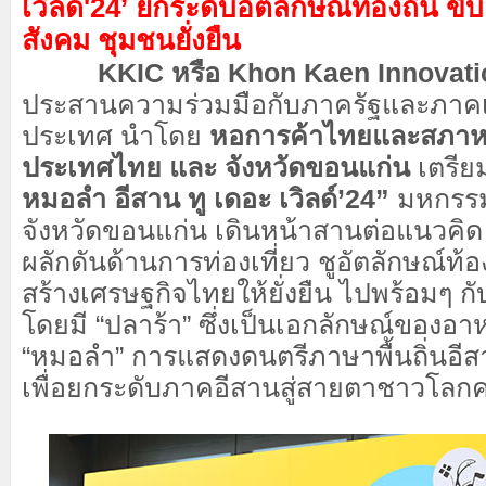
เวิลด์'24’
ยกระดับอัตลักษณ์ท้องถิ่น ขั
สังคม ชุมชนยั่งยืน
KKIC หรือ Khon Kaen Innovati
ประสานความร่วมมือกับภาครัฐและภาค
ประเทศ นำโดย
หอการค้าไทยและสภาห
ประเทศไทย และ จังหวัดขอนแก่น
เตรีย
หมอลำ อีสาน ทู เดอะ เวิลด์’24”
มหกรรม
จังหวัดขอนแก่น เดินหน้าสานต่อแนวคิด ‘ร
ผลักดันด้านการท่องเที่ยว ชูอัตลักษณ์ท้อ
สร้างเศรษฐกิจไทยให้ยั่งยืน ไปพร้อมๆ 
โดยมี “ปลาร้า” ซึ่งเป็นเอกลักษณ์ของอา
“หมอลำ” การแสดงดนตรีภาษาพื้นถิ่นอีส
เพื่อยกระดับภาคอีสานสู่สายตาชาวโลกค