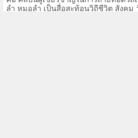
ลำ หมอลำ เป็นสื่อสะท้อนวิถีชีวิต สัง
เชื่อ และความเคลื่อนไหวของผู้คนในภูมิ
นอกจากนี้ยังสื่อถึง ความสนุกสนาน ควา
และท่วงท่าของคนอีสาน ซึ่งจุดเด่นของ
ม่วน” เมื่อได้ยินได้ฟังถึงแม้จะไม่เข้
กลอนลำ แต่มือไม้จะขยับเข้าจังหวะทัน
จากต่างวัฒนธรรม ดังนั้นหมอลำจึงเป็นศิล
สามารถเข้าถึงและผสมผสานกับวัฒนธร
แสดงของต่างชาติได้อย่างลงตัว
ยิ่งไปกว่านั้น หมอลำยังมีบทบาทสำ
นโยบายสาธารณะ รวมถึงการรณรงค์ด้าน
เป็นช่องทางสื่อสารการเมืองในระดับต่า
แบบในการสอน และให้สติสังคมในด้าน
พุทธศาสนา ในปัจจุบันบทบาทของหมอลำ
แรงงานสร้างสรรค์ และเศรษฐกิจฐานราก เ