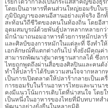
เรียกได้ว่ากำลังเป็นกระแสสำคัญของธุร
โดยเป็นอาหารที่คนส่วนใหญ่ยอมรับในร
ภูมิปัญญาของคนอีสานอย่างแท้จริง อีกทั้ง
สะท้อนวิถีชีวิตของคนในท้องถิ่น โดยอีสา
อุดมสมบูรณ์ด้วยพันธุ์ปลาหลากหลายกว่า
มักนำมาถนอมอาหารด้วยการหมักปลาร้า
และศิลป์ของการหมักในแต่ละที่ จึงทำให
เอกลักษณ์ที่แตกต่างกันไป ทั้งยังมีคุณค
สามารถพัฒนาสู่มาตรฐานสากลได้ ซึ่งก
ไทยถูกพูดถึงผ่านสื่อของศิลปินและคนดัง
ทำให้ปลาร้าได้รับความสนใจจากหลาก
เป็นการเปิดตลาดให้ปลาร้ากลายเป็นเครื่อ
การยอมรับในร้านอาหารไทยและนานาชาติ 
คงมีแนวโน้มการเติบโตที่น่าสนใจ โด
เป็นหนึ่งในอาหารของไทยที่มีบทบาทสำ
พัฒนาอย่างยั่งยืนในหลายมิติ