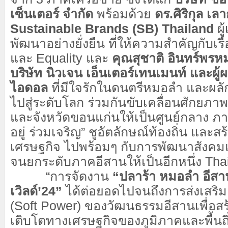
เซ็นเตอร์ จำกัด
พร้อมด้วย
ดร.ศิริกุล เล
Sustainable Brands (SB) Thailand
ผู
พัฒนาอย่างยั่งยืน ที่ให้ความสำคัญกับเรื
และ Equality และ
คุณสุชาติ อินทร์พรห
บริษัท นิวเจน เอ็นเตอร์เทนเมนท์
และผู
ไอดอล
ที่มีใจรักในดนตรีหมอลำ และผลั
ไปสู่ระดับโลก ร่วมกันขับเคลื่อนศักยภ
และจังหวัดขอนแก่นให้เป็นศูนย์กลาง ภา
อยู่ ร่วมเจริญ” ชูอัตลักษณ์ท้องถิ่น และ
เศรษฐกิจ ไปพร้อมๆ กับการพัฒนาสังค
จนยกระดับภาคอีสานให้เป็นอีกหนึ่ง Tha
“การจัดงาน
“ปลาร้า หมอลำ อีสาน
เวิลด์’24”
ได้ต่อยอดไปจนถึงการส่งเสริ
(Soft Power) ของวัฒนธรรมอีสานเพื่อส
เติบโตทางเศรษฐกิจของภูมิภาคและพื้นถ