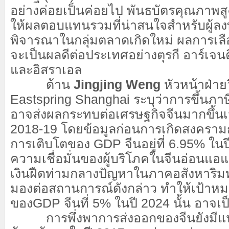
อย่างค่อยเป็นค่อยไป พันธบัตรคุณภาพส
ให้ผลตอบแทนรวมที่น่าสนใจสำหรับผู้ลงท
พิจารณาในกลุ่มตลาดเกิดใหม่ ผลการเลือกต
จะเป็นผลดีต่อประเทศอย่างตุรกี อาร์เจน
และอิสราเอล
ด้าน
Jingjing Weng
หัวหน้าฝ่าย
Eastspring Shanghai ระบุว่าการขึ้นภา
อาจส่งผลกระทบต่อเศรษฐกิจจีนมากขึ้นเมื
2018-19 โดยข้อมูลก่อนการเกิดสงครามก
การเติบโตของ GDP จีนอยู่ที่ 6.95% ในปี
ความเชื่อมั่นของผู้บริโภคในจีนอ่อนแอ
เงินฝืดท่ามกลางปัญหาในภาคอสังหาริมทร
มองต่อสถานการณ์ดังกล่าว ทำให้เป้าห
ของGDP จีนที่ 5% ในปี 2024 นั้น อาจเป็น
การพึ่งพาการส่งออกของจีนยังมีแนวโ