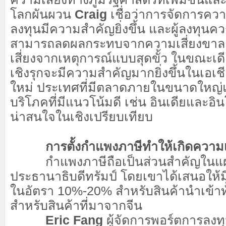
โลกผันผวน
Craig
เชื่อว่าการจัดการคว
ลงทุนมีความสำคัญยิ่งขึ้น และผู้ลงทุนคว
สามารถลดผลกระทบจากความเสี่ยงขาล
เสี่ยงจากเหตุการณ์แบบสุดขั้ว ในขณะเด
เชิงรุกจะมีความสำคัญมากยิ่งขึ้นในเอเ
ใหม่ ประเทศที่มีตลาดภายในขนาดใหญ
บริโภคที่มีแนวโน้มดี เช่น อินเดียและอิน
น่าสนใจในเชิงเปรียบเทียบ
การตั้งกำแพงภาษีทำให้เกิดความเสี
กำแพงภาษีถือเป็นส่วนสำคัญในแผ
ประธานาธิบดีทรัมป์ โดยเขาได้เสนอให
ในอัตรา 10%-20% สำหรับสินค้านำเข้า
สำหรับสินค้าที่มาจากจีน
Eric Fang
ผู้จัดการพอร์ตการลงท