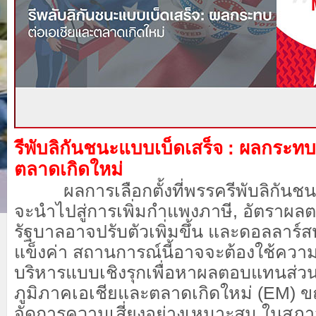
รีพับลิกันชนะแบบเบ็ดเสร็จ : ผลกระท
ตลาดเกิดใหม่
ผลการเลือกตั้งที่พรรครีพับลิกันชนะ
จะนำไปสู่การเพิ่มกำแพงภาษี, อัตราผ
รัฐบาลอาจปรับตัวเพิ่มขึ้น และดอลลาร์
แข็งค่า สถานการณ์นี้อาจจะต้องใช้คว
บริหารแบบเชิงรุกเพื่อหาผลตอบแทนส่วนเพ
ภูมิภาคเอเชียและตลาดเกิดใหม่ (EM) ขณ
จัดการความเสี่ยงอย่างเหมาะสม ในสภา