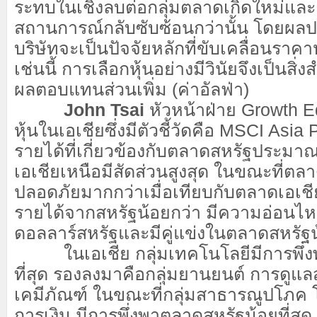
ระทบในเชิงลบต่อกลุ่มตลาดเกิดใหม่และเ
สถานการณ์กลับซับซ้อนกว่านั้น โดยผ
บริษัทจะเป็นปัจจัยหลักที่ขับเคลื่อนราคา
เช่นนี้ การเลือกหุ้นอย่างมีวินัยจึงเป็นสิ
ผลตอบแทนส่วนเพิ่ม (ค่าอัลฟ่า)
John Tsai
หัวหน้าฝ่าย Growth Equ
หุ้นในเอเชียซึ่งมีตัวชี้วัดคือ MSCI Asia 
รายได้ที่เกี่ยวข้องกับตลาดสหรัฐประม
เอเชียเหนือมีสัดส่วนสูงสุด ในขณะที่ต
ปลอดภัยมากกว่าเมื่อเทียบกับตลาดเอเชีย
รายได้จากสหรัฐน้อยกว่า มีความอ่อนไหว
ดอลลาร์สหรัฐและมีคู่แข่งในตลาดสหรัฐน
ในเอเชีย กลุ่มเทคโนโลยีมีการพึ่
ที่สุด รองลงมาคือกลุ่มยานยนต์ การดูแ
เคมีภัณฑ์ ในขณะที่กลุ่มสาธารณูปโภ
การเงิน มีการพึ่งพาตลาดสหรัฐน้อยที่สุด