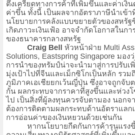
ตึงเครียดทางการค้าที่เพิ่มขึ้นและค่าเงิน
ค่าขึ้น ทั้งนี้ เป็นผลจากอัตราภาษีนำเข้าที่
นโยบายการคลังแบบขยายตัวของสหรัฐซึ่
เกิดภาวะเงินเฟ้อ อาจจำกัดโอกาสในการ
ของธนาคารกลางสหรัฐ
Craig Bell
หัวหน้าฝ่าย Multi Asse
Solutions, Eastspring Singapore มองว
การนำของทรัมป์น่าจะนำมาสู่การปรับเพิ
มุ่งเป้าไปที่จีนและเม็กซิโกเป็นหลัก รวม
ภูมิภาคเอเชียยกเว้นญี่ปุ่น ซึ่งอาจถูกจับ
กัน ผลกระทบจากราคาที่สูงขึ้นและห่วงโซ่
ไป เป็นสิ่งที่ผู้ลงทุนควรจับตามอง นอกจาก
ต้องการติดตามผลกระทบด้านอัตราแลกเ
การอ่อนค่าของเงินหยวนด้วยเช่นกัน
หากนโยบายกีดกันการค้ารุนแรงขึ้น
ความเสี่ยงทางภูมิรัฐศาสตร์ที่เพิ่มขึ้นแ