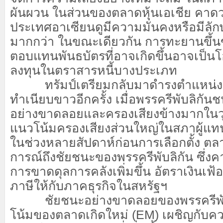
ผันผวน ในส่วนของตลาดหุ้นเอเชีย คาดว่
ประเทศอาเซียนดูมีความมั่นคงหรือมีลั
มากกว่า ในขณะเดียวกัน การทะยานขึ้
ตอบแทนพันธบัตรที่อาจเกิดขึ้นอาจเป็น
ลงทุนในตราสารหนี้บางประเภท
ทรัมป์เตรียมกลับมาดำรงตำแหน่งป
ทำเนียบขาวอีกครั้ง เมื่อพรรครีพับลิกันช
อย่างขาดลอยและครองเสียงข้างมากในวุ
แนวโน้มครองเสียงส่วนใหญ่ในสภาผู้แท
ในช่วงหลายสัปดาห์ก่อนการเลือกตั้ง ตลา
การณ์ถึงชัยชนะของพรรครีพับลิกัน ซึ่งค
การขาดดุลการคลังเพิ่มขึ้น อัตราเงินเฟ้
ภาษีให้กับภาคธุรกิจในสหรัฐฯ
ชัยชนะอย่างขาดลอยของพรรครีพับ
โน้มของตลาดเกิดใหม่ (EM) เผชิญกับค