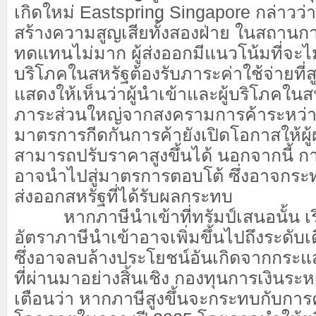
เกิดใหม่ Eastspring Singapore กล่าวว่าภ
สร้างความสูญเสียทั้งสองฝ่าย ในสถานการ
ทดแทนไม่มาก ผู้ส่งออกมีแนวโน้มที่จะไม
บริโภคในสหรัฐต้องรับภาระค่าใช้จ่ายที่สู
แสดงให้เห็นว่าผู้นำเข้าและผู้บริโภคในส
ภาระส่วนใหญ่จากสงครามการค้าระหว่า
มาตรการกีดกันการค้ายังเปิดโอกาสให้ผ
สามารถปรับราคาสูงขึ้นได้ นอกจากนี้ กา
อาจนำไปสู่มาตรการตอบโต้ ซึ่งอาจกระท
ส่งออกสหรัฐที่ได้รับผลกระทบ
หากภาษีนำเข้าที่ทรัมป์เสนอนั้น เริ่
อัตราภาษีนำเข้าอาจเพิ่มขึ้นไปถึงระดับเ
ซึ่งอาจลบล้างประโยชน์อันเกิดจากกระแส
ที่ผ่านมาอย่างสิ้นเชิง กองทุนการเงินระ
เตือนว่า หากภาษีสูงขึ้นจะกระทบกับการ