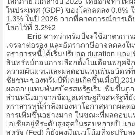
โลกภายในกลางปี 2025 โดยอาจทำให้ผ
ในประเทศ (GDP) ของโลกลดลง 0.8% ใ
1.3% ในปี 2026 จากที่คาดการณ์การเต
โลกไว้ที่ 3.2%
2
Eric
คาดว่าทรัมป์จะใช้มาตรการภา
เจรจาต่อรอง และอัตราภาษีอาจลดลงในท้
ตราสารหนี้ได้เริ่มปรับลด duration และ
สินทรัพย์ก่อนการเลือกตั้งในเดือนพฤศจิ
ความผันผวนและผลตอบแทนพันธบัตรที่พุ่
ชัยชนะของทรัมป์ที่เคยเกิดขึ้นเมื่อปี 20
ผลตอบแทนพันธบัตรสหรัฐเริ่มเพิ่มขึ้นก่อ
ส่วนหนึ่งมาจากข้อมูลเศรษฐกิจสหรัฐที่ยั
ตราสารหนี้กำลังมองหาโอกาสหากผลตอ
การเพิ่มขึ้นอย่างมาก ในขณะที่ผลตอบ
เอเชียอยู่ที่ระดับสูงสุดในรอบหลายปี 
สหรัฐ (Fed) ก็ยังคงมีแนวโน้มที่จะปรับล