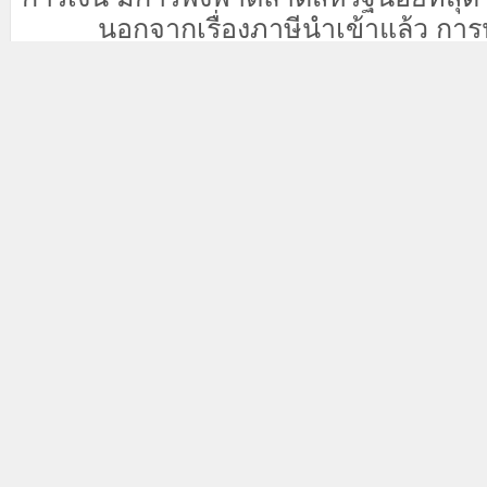
นอกจากเรื่องภาษีนำเข้าแล้ว การ
ธุรกิจในสหรัฐอาจสร้างความเสียเปรียบให
ภูมิภาคเอเชียแปซิฟิกในสัดส่วนถึง 25%
ดัชนี) ที่แข่งขันกับสหรัฐโดยตรง อย่างไ
เอเชียแปซิฟิกอีก 11% ที่มีการดำเนินงา
สำคัญอาจได้รับประโยชน์จากการลดภาษี
จากชัยชนะของพรรครีพับลิกัน คาด
ลดลง เนื่องจากการกลับมาขยายการขุดเจ
ฟอสซิล (เช่น fracking) และนโยบายด้า
สภาพภูมิอากาศและพลังงานสะอาดที่ถู
ซึ่ง
John
มองว่าปัจจัยนี้จะช่วยควบคุมอ
เอเชีย เนื่องจากราคาน้ำมันเชื้อเพลิง ซึ
สำคัญในดัชนีราคาผู้บริโภค (CPI) ของภ
ก็ตาม เอเชียเป็นผู้จัดหาโซลูชั่นด้านพ
ใหญ่ รวมถึงรถยนต์ไฟฟ้า (EV) และแผงโซ