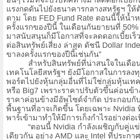
แรงกดดันไปยังธนาคารกลางสหรัฐฯ ให้ต้
ตาม โดย FED Fund Rate ตอนนี้ให้น้ำห
ครั้งแรกของปีนี้ ในเดือนกันยายนที่ 50% แ
มาสนับสนุนก็มีโอกาสที่จะลดดอกเบี้ยเร็วข
ต่อสินทรัพย์เสี่ยง ล่าสุด ดัชนี Dollar I
ขาลงครั้งแรกของปีนี้เช่นกัน”
สำหรับสินทรัพย์ที่น่าสนใจในเดือนน
เทคโนโลยีสหรัฐฯ ยังมีโอกาสในการลงทุ
พอร์ตไปยังหุ้นกลุ่มอื่นที่ไม่ใช่กลุ่มหุ้
หรือ Big7 เพราะราคาปรับตัวขึ้นค่อนข้
ราคาค่อนข้างมีอัพไซด์จำกัด ประกอบกับม
พื้นฐานที่อาจเกิดขึ้น โดยเฉพาะ Nvidia 
พาร์เข้ามาทำให้มีการเก็งกำไรอย่างต่อเน
“ตอนนี้ Nvidia กำลังเผชิญกับคู่
เดียวกัน อย่าง AMD และ Intel ที่ประก