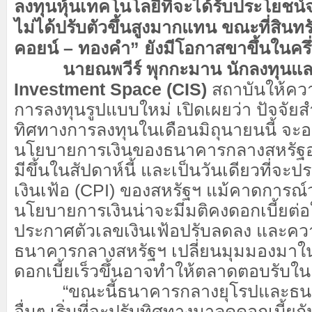
ลงทุนหุ้นเทคโนโลยีที่จะได้รับประโยชน์
ไม่ได้ปรับตัวขึ้นสูงมากแทน ขณะที่สินทร
คอยน์ – ทองคำ” ยังมีโอกาสขาขึ้นในครึ่
นายณพวีร์ พุกกะมาน นักลงทุนและผ
Investment Space (CIS)
สถาบันให้ควา
การลงทุนรูปแบบใหม่ เปิดเผยว่า ปัจจัย
ทิศทางการลงทุนในเดือนมิถุนายนนี้ จะอย
นโยบายการเงินของธนาคารกลางสหรัฐอเม
มีขึ้นในสัปดาห์นี้ และเป็นวันเดียวที่จะ
เงินเฟ้อ (CPI) ของสหรัฐฯ แม้คาดการ
นโยบายการเงินน่าจะมีมติคงดอกเบี้ยต่อ
ประกาศตัวเลขเงินเฟ้อปรับลดลง และคว
ธนาคารกลางสหรัฐฯ เปลี่ยนมุมมองมาใ
ดอกเบี้ยเร็วขึ้นอาจทำให้ตลาดตอบรับใน
“ขณะนี้ธนาคารกลางยุโรปและธ
อื่นๆ เริ่มที่จะปรับทิศทางมาลดดอกเบี้ยก