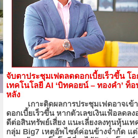
จับตาประชุมเฟดลดดอกเบี้ยเร็วขึ้น โอ
เทคโนโลยี AI ‘บิทคอยน์ – ทองคำ’ ท็อป
หลัง
เกาะติดผลการประชุมเฟดอาจเข้าสู่จ
ดอกเบี้ยเร็วขึ้น หากตัวเลขเงินเฟ้อลดลงอ
ดีต่อสินทรัพย์เสี่ยง แนะเลี่ยงลงทุนหุ้น
กลุ่ม Big7 เหตุอัพไซด์ค่อนข้างจำกัด แต