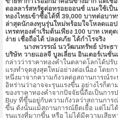
ขายทำกำไรออกมาค่อนข้างมาก แต่เชื่อย
ดอลลาร์สหรัฐต่อทรอยออนซ์ แนะใช้เป็นจั
ทองไทยเข้าซื้อได้ที่ 39,000 บาทต่อบา
ล่าสุดนักลงทุนรุ่นใหม่พร้อมใจโหลดแอป
เทรดทองคำเริ่มต้นเพียง 100 บาท เหตุต
ง่าย เชื่อถือได้ ปลอดภัย ได้กำไรจริง
นางพวรรณ์ นววัฒนทรัพย์ ประธานเจ
บริษัท วายแอลจี บูลเลี่ยน อินเตอร์เนชั
กล่าวว่าราคาทองคำในตลาดโลกได้ปรับตั
แรงทำจุดสูงสุดใหม่อย่างต่อเนื่อง โดยกา
หนึ่งมาจากความกังวลต่อสถานการณ์ระห
อิหร่านว่าอาจจะรุนแรงขึ้น อย่างไรก็ตา
ของราคาทองคำจากปัจจัยนี้ถือเป็นการป
Buy ที่ขึ้นอยู่กับความกังวลว่าสถานการ
ขึ้น ดังนั้นแม้สถานการณ์ยืดเยื้อ แต่ไม
รุนแรงที่มากขึ้น หรือ ไม่ได้มีความเสี