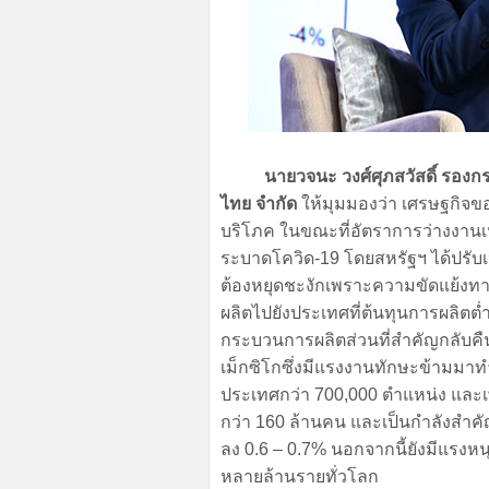
นายวจนะ วงศ์ศุภสวัสดิ์ รองกรรมก
ไทย จำกัด
ให้มุมมองว่า เศรษฐกิจข
บริโภค ในขณะที่อัตราการว่างงานเห
ระบาดโควิด-19 โดยสหรัฐฯ ได้ปรับเ
ต้องหยุดชะงักเพราะความขัดแย้งทางภ
ผลิตไปยังประเทศที่ต้นทุนการผลิตต
กระบวนการผลิตส่วนที่สำคัญกลับคืน
เม็กซิโกซึ่งมีแรงงานทักษะข้ามมา
ประเทศกว่า 700,000 ตำแหน่ง และเพ
กว่า 160 ล้านคน และเป็นกำลังสำค
ลง 0.6 – 0.7% นอกจากนี้ยังมีแรงหนุน
หลายล้านรายทั่วโลก