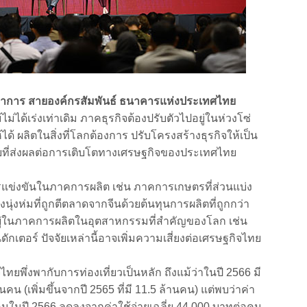
ว่าการ สายองค์กรสัมพันธ์ ธนาคารแห่งประเทศไทย
ไม่ได้เร่งเท่าเดิม ภาคธุรกิจต้องปรับตัวไปอยู่ในห่วงโซ่
้ ผลิตในสิ่งที่โลกต้องการ ปรับโครงสร้างธุรกิจให้เป็น
จัยที่ส่งผลต่อการเติบโตทางเศรษฐกิจของประเทศไทย
่งขันในภาคการผลิต เช่น ภาคการเกษตรที่ส่วนแบ่ง
ุ่งห่มที่ถูกตีตลาดจากจีนด้วยต้นทุนการผลิตที่ถูกกว่า
ยู่ในภาคการผลิตในอุตสาหกรรมที่สำคัญของโลก เช่น
กเตอร์ ปัจจัยเหล่านี้อาจเพิ่มความเสี่ยงต่อเศรษฐกิจไทย
ไทยพึ่งพากับการท่องเที่ยวเป็นหลัก
ถึงแม้ว่าในปี
2566
มี
านคน
(
เพิ่มขึ้นจากปี
2565
ที่มี
11.5
ล้านคน
)
แต่พบว่าค่า
คนในปี
2566
ลดลงจากค่าใช้จ่ายเฉลี่ย
44,000
บาทต่อคน