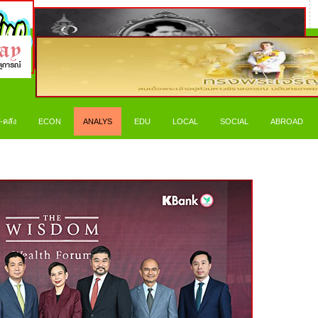
-คลัง
ECON
ANALYS
EDU
LOCAL
SOCIAL
ABROAD