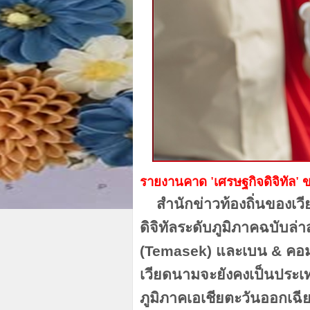
รายงานคาด
'เศรษฐกิจดิจิทัล'
สำนักข่าวท้องถิ่นของเว
ดิจิทัลระดับภูมิภาคฉบับล่าส
(Temasek) และเบน & คอม
เวียดนามจะยังคงเป็นประเทศท
ภูมิภาคเอเชียตะวันออกเฉีย