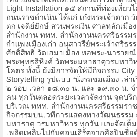
Light Installation ๑๕ สถานที่ท่องเที่ย
ถนนราชดำเนิน ได้แก่ เก๋งพระเจ้าตาก วัด
ตก เจดีย์ยักษ์ สวนพระเงิน ศาลหลักเมื
สำนักงาน ททท. สำนักงานนครศรีธรรมร
กำแพงเมืองเก่า อนุสาวรีย์พระเจ้าศรีธ
ศักดิ์สิทธิ์ วัดเสมาเมือง หอพระ-นาราย
พระพุทธสิหิงค์ วัดพระมหาธาตุวรมหาวิ
โคตร ทั้งนี้ ยังมีการจัดให้มีกิจกรรม Cit
Storytelling รูปแบบ “นั่งรถชมเมือง เล่าเ
๒ รอบ เวลา ๑๘.๓๐ น. และ ๑๙.๓๐ น. จำก
คน ทุกวันตลอดระยะเวลาจัดงาน จุดบริก
บริเวณ ททท. สำนักงานนครศรีธรรมราช 
กิจกรรมบนเวทีการแสดงทางวัฒนธรรม ณ
มหาธาตุ วรมหาวิหาร ทุกวัน และจัดเต
เพลิดเพลินไปกับคอนเสิร์ตจากศิลปินชื่อดั