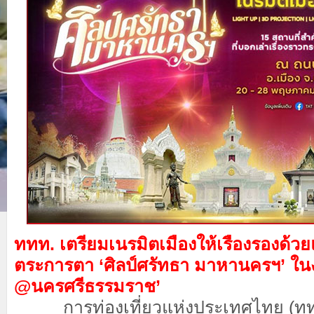
ททท. เตรียมเนรมิตเมืองให้เรืองรองด้วยแส
ตระการตา ‘ศิลป์ศรัทธา มาหานครฯ’ ในง
@นครศรีธรรมราช’
การท่องเที่ยวแห่งประเทศไทย (ททท.)