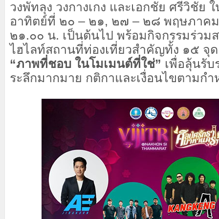
วงพัทลุง วงกางเกง และเอกชัย ศรีวิชัย ใ
อาทิตย์ที่ ๒๐ – ๒๑, ๒๗ – ๒๘ พฤษภาค
๒๑.๐๐ น. เป็นต้นไป พร้อมกิจกรรมร่วมสน
ไฮไลท์สถานที่ท่องเที่ยวสำคัญทั้ง ๑๕ จุ
“ภาพที่ชอบ ในโมเมนต์ที่ใช่”
เพื่อลุ้นรั
ระลึกมากมาย กติกาและเงื่อนไขตามก