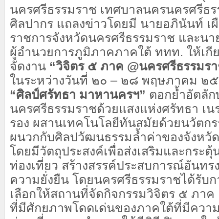
นครศรีธรรมราช เทศบาลนครนครศรีธ
ศิลปากร แถลงข่าวโดยมี นายอภินันท์ เผือ
ราชการจังหวัดนครศรีธรรมราช และนา
ผู้อำนวยการภูมิภาคภาคใต้ ททท. ให้เกี
จัดงาน
“วิจิตร ๕ ภาค @นครศรีธรรมร
ในระหว่างวันที่ ๒๐ – ๒๘ พฤษภาคม ๒
“ศิลป์ศรัทธา มาหานครฯ”
ตอกย้ำอัตลัก
นครศรีธรรมราชด้วยแสงแห่งศรัทธา เนรม
รอง ผสานเทคโนโลยีทันสมัยด้วยนวัตกรร
ผนวกกับศิลปวัฒนธรรมล้ำค่าของจังหว
โดยมีวัตถุประสงค์เพื่อส่งเสริมและกระตุ
ท่องเที่ยว สร้างสรรค์ประสบการณ์อันทรงค
ความยั่งยืน โดยนครศรีธรรมราชได้รับ
เลือกให้สถานที่จัดกิจกรรมวิจิตร ๕ ภาค 
ที่มีศักยภาพโดดเด่นของภาคใต้ที่มีควา