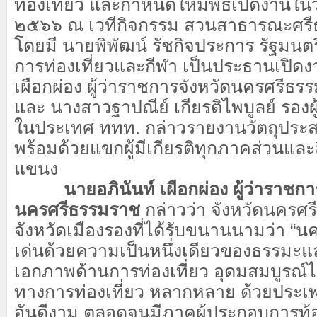
ท่องเที่ยว และกำหนดให้มีพิธีเปิดงานใ
๒๕๖๖ ณ เวทีกิจกรรม สวนสาธารณะศร
โดยมี นายพิพัฒน์ รัชกิจประการ รัฐมนต
การท่องเที่ยวและกีฬา เป็นประธานเปิดง
เผือกผ่อง ผู้ว่าราชการจังหวัดนครศรีธร
และ นางสาวฐาปณีย์ เกียรติไพบูลย์ รองผ
ในประเทศ ททท. กล่าวรายงานวัตถุประส
พร้อมด้วยแขกผู้มีเกียรติทุกภาคส่วนแ
แขนง
นายอภินันท์ เผือกผ่อง ผู้ว่าราชการ
นครศรีธรรมราช
กล่าวว่า จังหวัดนครศร
จังหวัดเมืองรองที่ได้รับขนานนามว่า “
เด่นด้วยความเป็นหนึ่งเดียวของธรรมะแ
เอกภาพด้านการท่องเที่ยว อุดมสมบูรณ์
ทางการท่องเที่ยว หลากหลาย ด้วยประ
อันดีงาม ตลอดจนมีภาคผู้ประกอบการท้องถ