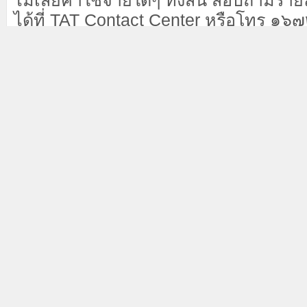
ไม่เสียค่าใช้จ่ายใดๆ ทั้งสิ้น สอบถามราย
ได้ที่ TAT Contact Center หรือโทร ๑๖
FB Page :
TAT : Nakhon Si Thammarat
Line OA : @tatnst
A5829
Click Donate Support Web