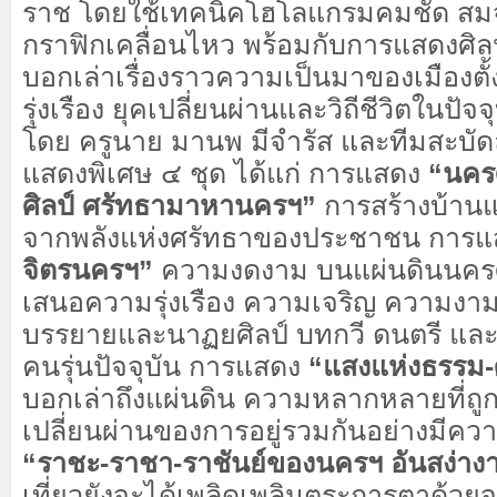
ราช โดยใช้เทคนิคโฮโลแกรมคมชัด สม
กราฟิกเคลื่อนไหว พร้อมกับการแสดงศิล
บอกเล่าเรื่องราวความเป็นมาของเมืองตั้
รุ่งเรือง ยุคเปลี่ยนผ่านและวิถีชีวิตในปัจจ
โดย ครูนาย มานพ มีจำรัส และทีมสะบั
แสดงพิเศษ ๔ ชุด ได้แก่ การแสดง
“นครศ
ศิลป์ ศรัทธามาหานครฯ”
การสร้างบ้านแ
จากพลังแห่งศรัทธาของประชาชน การ
จิตรนครฯ”
ความงดงาม บนแผ่นดินนคร
เสนอความรุ่งเรือง ความเจริญ ความงามผ
บรรยายและนาฏยศิลป์ บทกวี ดนตรี และย
คนรุ่นปัจจุบัน การแสดง
“แสงแห่งธรรม-
บอกเล่าถึงแผ่นดิน ความหลากหลายที่ถูก
เปลี่ยนผ่านของการอยู่รวมกันอย่างมีค
“ราชะ-ราชา-ราชันย์ของนครฯ อันสง่าง
เที่ยวยังจะได้เพลิดเพลินตระการตาด้วยจ