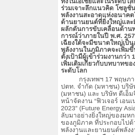
ทั้งในเอเชียและในระดับโล
ร่วมเจาะลึกแนวคิด โซลูชั
พลังงานสะอาดแห่งอนาคตในง
ด้านยานยนต์ที่ยิ่งใหญ่และ
ผลักดันการขับเคลื่อนด้า
การณ์ว่าภายในปี พ.ศ.
257
เฉียงใต้จะมีขนาดใหญ่เป็นอ
พลังงานในภูมิภาคจะเพิ่มขึ
ตั้งเป้ามีผู้เข้าร่วมงานกว่า
1
เพิ่มเติมเกี่ยวกับบทบาทข
ระดับโลก
กรุงเทพฯ
17
พฤษภ
ปตท. จำกัด (มหาชน) บริษ
(มหาชน) และ บริษัท ดีเอ็ม
หน้าจัดงาน “ฟิวเจอร์ เอนเนอร
2023” (Future Energy Asi
ลับมาอย่างยิ่งใหญ่ของมห
ของภูมิภาค ที่ประกอบไปด
พลังงานและยานยนต์พลัง