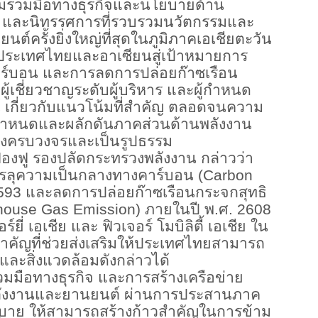
วามร่วมมือทางธุรกิจและนโยบายด้าน
 และนิทรรศการที่รวบรวมนวัตกรรมและ
ต์ครั้งยิ่งใหญ่ที่สุดในภูมิภาคเอเชียตะวัน
่อนประเทศไทยและอาเซียนสู่เป้าหมายการ
ร์บอน และการลดการปล่อยก๊าซเรือน
ู้เชี่ยวชาญระดับผู้บริหาร และผู้กำหนด
์ เกี่ยวกับแนวโน้มที่สำคัญ ตลอดจนความ
ำหนดและผลักดันภาคส่วนด้านพลังงาน
่างครบวงจรและเป็นรูปธรรม
องฟู รองปลัดกระทรวงพลังงาน กล่าวว่า
รลุความเป็นกลางทางคาร์บอน (
Carbon
593
และลดการปล่อยก๊าซเรือนกระจกสุทธิ
house Gas Emission)
ภายในปี พ.ศ.
2608
์ยี่ เอเชีย และ ฟิวเจอร์ โมบิลิตี้ เอเชีย ใน
งสำคัญที่ช่วยส่งเสริมให้ประเทศไทยสามารถ
ละสิ่งแวดล้อมดังกล่าวได้
มมือทางธุรกิจ และการสร้างเครือข่าย
ลังงานและยานยนต์ ผ่านการประสานภาค
ยบาย ให้สามารถสร้างก้าวสำคัญในการข้าม