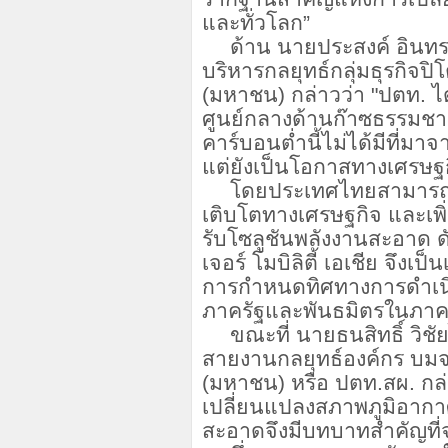
และทั่วโลก”
ด้าน นายประสงค์ อินทร
บริหารกลยุทธ์กลุ่มธุรกิจป
(มหาชน) กล่าวว่า "ปตท. 
ศูนย์กลางด้านก๊าซธรรมชาติ
คาร์บอนต่ำนี้ไม่ได้มีที่มา
แต่ยังเป็นโอกาสทางเศรษฐกิ
โดยประเทศไทยสามารถส
เติบโตทางเศรษฐกิจ และเพ
รับโซลูชันพลังงานสะอาด ดัง
เจอร์ โมบิลิตี้ เอเชีย จึงเ
การกำหนดทิศทางการดำเน
ภาครัฐและพันธมิตรในภา
ขณะที่ นายธนสิทธิ์ วิชั
สายงานกลยุทธ์องค์กร บมจ
(มหาชน) หรือ ปตท.สผ. กล่
เปลี่ยนแปลงสภาพภูมิอากาศ
สะอาดจึงมีบทบาทสำคัญที่จ