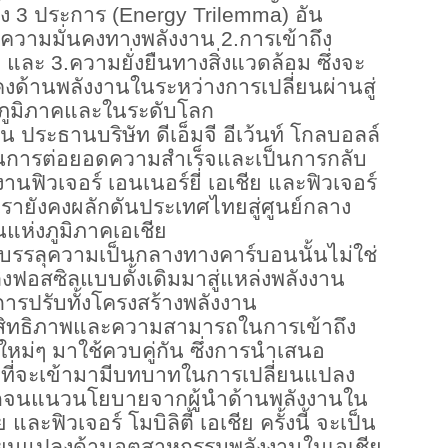
้ง
3
ประการ (
Energy Trilemma)
อัน
งความมั่นคงทางพลังงาน
2.
การเข้าถึง
ม และ
3.
ความยั่งยืนทางสิ่งแวดล้อม ซึ่งจะ
คงด้านพลังงานในระหว่างการเปลี่ยนผ่านสู่
บภูมิภาคและในระดับโลก
ระธานบริษัท ดีเอ็มจี อีเว้นท์ โกลบอลล์
เป็นการต่อยอดความสำเร็จและเป็นการกลับ
นฟิวเจอร์ เอนเนอร์ยี่ เอเชีย และฟิวเจอร์
้เรายังคงผลักดันประเทศไทยสู่ศูนย์กลาง
แห่งภูมิภาคเอเชีย
ารบรรลุความเป็นกลางทางคาร์บอนนั้นไม่ใช่
ลิงฟอสซิลแบบดั้งเดิมมาสู่แหล่งพลังงาน
ีการปรับทั้งโครงสร้างพลังงาน
สิทธิภาพและความสามารถในการเข้าถึง
ม่ๆ มาใช้ควบคู่กัน ซึ่งการนำเสนอ
ดที่จะเข้ามามีบทบาทในการเปลี่ยนแปลง
ดจนแนวนโยบายจากผู้นำด้านพลังงานใน
 และฟิวเจอร์ โมบิลิตี้ เอเชีย ครั้งนี้ จะเป็น
่ยนแปลงด้านอุตสาหกรรมพลังงานในเอเชีย