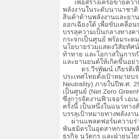
เพื่อสร้างเครือข่ายค
พลังงานในระดับนานาชาติ
สินค้าด้านพลังงานและยานยน
ออกเฉียงใต้ เพื่อขับเคลื
บรรลุความเป็นกลางทางคา
กระจกเป็นศูนย์ พร้อมระดมผ
นโยบายร่วมแสดงวิสัยทัศน
ท้าทาย และโอกาสในการก
และยานยนต์ให้เกิดขึ้นอย
ดร.วีรพัฒน์ เกียรติเฟื่
ประเทศไทยตั้งเป้าหมายบร
Neutrality)
ภายในปีพ.ศ.
2
เป็นศูนย์ (
Net Zero Green
ซึ่งการจัดงานฟิวเจอร์ เอเนอร
ครั้งนี้ เป็นหนึ่งในแนวทา
บรรลุเป้าหมายทางพลังงานแ
ผ่านแพลตฟอร์มความร่ว
พันธมิตรในอุตสาหกรรมพ
ธุรกิจ นวัตกร และฝ่ายนโ