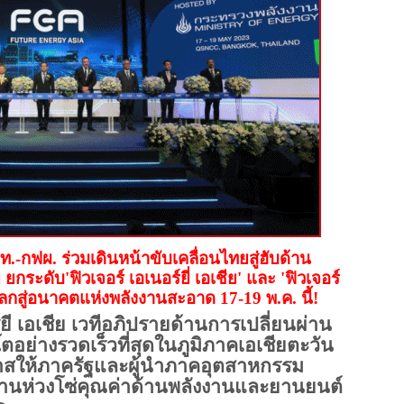
-กฟผ. ร่วมเดินหน้าขับเคลื่อนไทยสู่ฮับด้าน
 ยกระดับ
'ฟิวเจอร์ เอเนอร์ยี่ เอเชีย' และ 'ฟิวเจอร์
มโลกสู่อนาคตแห่งพลังงานสะอาด 17-19 พ.ค. นี้!
์ยี เอเชีย เวทีอภิปรายด้านการเปลี่ยนผ่าน
ตอย่างรวดเร็วที่สุดในภูมิภาคเอเชียตะวัน
กาสให้ภาครัฐและผู้นำภาคอุตสาหกรรม
ผ่านห่วงโซ่คุณค่าด้านพลังงานและยานยนต์