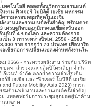
ก
่น เทคโนโลยี ตลอดทั้งนวัตกรรมยานยนต์
าน ฟิวเจอร์ โมบิลิตี้ เอเชีย มหกรรม
มีความครอบคลุมที่สุดในเอเชีย
นพลังงานและยานยนต์ครั้งสำคัญ พร้อมคาด
3
เศรษฐกิจของภูมิภาคเอเชียตะวันออก
ันดับที่
4
ของโลก และความต้องการ
้นเป็น
3
เท่าระหว่างปีพ.ศ.
2556 - 2583
8,000
ราย จากกว่า
70
ประเทศ เพื่อหารือ
องเอเชียต่อการเปลี่ยนแปลงผ่านพลังงานใน
าคม
2566 -
กระทรวงพลังงาน ร่วมกับ บริษัท
ัท ปตท. สำรวจและผลิตปิโตรเลียม จำกัด
จี อีเวนท์ จำกัด ตอกย้ำความสำเร็จเดิน
์ยี่ เอเชีย และ “ฟิวเจอร์ โมบิลิตี้ เอเชีย
a and Future Mobility Asia 2023)
การก
กรรมด้านพลังงานและยานยนต์ครั้งสำคัญ
้วย แพลตฟอร์มการประชุมสุดยอดผู้นำด้าน
งานสะอาด