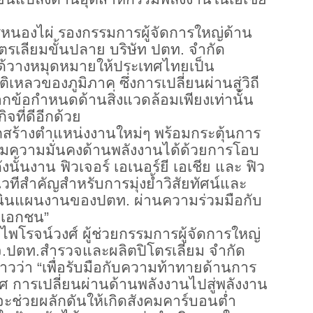
หนองไผ่ รองกรรมการผู้จัดการใหญ่ด้าน
ิโตรเลียมขั้นปลาย บริษัท ปตท. จำกัด
ได้วางหมุดหมายให้ประเทศไทยเป็น
เหลวของภูมิภาค ซึ่งการเปลี่ยนผ่านสู่วิถี
จากข้อกำหนดด้านสิ่งแวดล้อมเพียงเท่านั้น
จที่ดีอีกด้วย
ร้างตำแหน่งงานใหม่ๆ พร้อมกระตุ้นการ
ิ่มความมั่นคงด้านพลังงานได้ด้วยการโอบ
นั้นงาน ฟิวเจอร์ เอเนอร์ยี เอเชีย และ ฟิว
ป็นเวทีสำคัญสำหรับการมุ่งย้ำวิสัยทัศน์และ
ินแผนงานของปตท. ผ่านความร่วมมือกับ
คเอกชน”
ยไพโรจน์วงศ์ ผู้ช่วยกรรมการผู้จัดการใหญ่
.ปตท.สำรวจและผลิตปิโตรเลียม จำกัด
าวว่า “เพื่อรับมือกับความท้าทายด้านการ
 การเปลี่ยนผ่านด้านพลังงานไปสู่พลังงาน
ะช่วยผลักดันให้เกิดสังคมคาร์บอนต่ำ