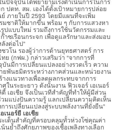
ในปัจจุบันได้พยายามเร่งดำเนินการในการ
 ปตท. สผ. เองได้ตั้งเป้าหมายการปล่อย
นย์ ภายในปี
2593
โดยมีแผนที่จะเพิ่ม
รมชาติให้มากขึ้น พร้อม ๆ กับการแสวงหา
รูปแบบใหม่ รวมถึงการใช้นวัตกรรมและ
ก๊าซเรือนกระจก เพื่อดูแลรักษาและส่งมอบ
หลังต่อไป”
วโน รองผู้ว่าการด้านยุทธศาสตร์ การ
ทย (กฟผ.) กล่าวเสริมว่า “จากการที่
ุบันมีการเปลี่ยนแปลงอย่างรวดเร็ว ความ
ข่ายพันธมิตรระหว่างภาคส่วนและหน่วยงาน
สร้างแนวทางเพื่อลดผลกระทบจากการ
ในระยะยาว ดังนั้นงาน ฟิวเจอร์ เอเนอร์
ิตี้ เอเชีย จึงเป็นเวทีสำคัญที่ทำให้ผู้มีส่วน
่วมแบ่งปันความรู้ แลกเปลี่ยนความคิดเห็น
งการเปลี่ยนแปลงสู่ระบบพลังงานที่ยั่งยืน”
เนอร์ยี เอเชีย
เด็นสำคัญที่ครอบคลุมทั้วห่วงโซ่คุณค่า
น้นย้ำถึงศักยภาพของเชื้อเพลิงทางเลือก