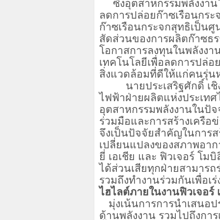
ซึ่งอุตสาหกรรมพลังงาน
ลดการปล่อยก๊าซเรือนกระจก
ก๊าซเรือนกระจกสุทธิเป็นศู
สัดส่วนของการผลิตก๊าซธร
โอกาสการลงทุนในพลังงาน
เทคโนโลยีเพื่อลดการปล่อย
สิ่งแวดล้อมที่ดีให้แก่คนรุ่น
นายประเสริฐศักดิ์ เชิงช
ไฟฟ้าฝ่ายผลิตแห่งประเทศไ
อุตสาหกรรมพลังงานในปัจจ
ร่วมมือและการสร้างเครือ
จึงเป็นปัจจัยสำคัญในการ
เปลี่ยนแปลงของสภาพอากาศ
ยี่ เอเชีย และ ฟิวเจอร์ โมบิล
ได้ส่วนเสียทุกฝ่ายสามารถร
รวมถึงทำงานร่วมกันเพื่อเร่
ไฮไลต์ภายในงานฟิวเจอร์ เอ
มุ่งเน้นการการนำเสนอประ
ด้านพลังงาน รวมไปถึงการเ