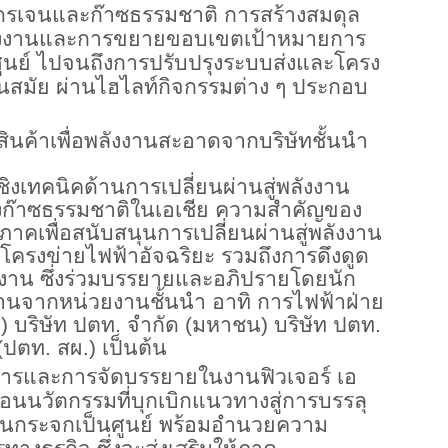
ดรเจนและก๊าซธรรมชาติ การสร้างสมดุล
ลังงานและการขยายขอบเขตเป้าหมายการ
ศูนย์ ไปจนถึงการปรับปรุงระบบส่งและโครง
นสมัย ผ่านไฮไลท์กิจกรรมต่าง ๆ ประกอบ
นค้าเพื่อพลังงานสะอาดจากบริษัทชั้นนำ
ิงเทคนิคด้านการเปลี่ยนผ่านสู่พลังงาน
งก๊าซธรรมชาติในเอเชีย ความสำคัญของ
ิภาคเพื่อสนับสนุนการเปลี่ยนผ่านสู่พลังงาน
ครงข่ายไฟฟ้าอัจฉริยะ รวมถึงการดึงดูด
งาน ซึ่งร่วมบรรยายและอภิปรายโดยนัก
งานจากหน่วยงานชั้นนำ อาทิ การไฟฟ้าฝ่าย
 บริษัท ปตท. จํากัด (มหาชน) บริษัท ปตท.
ปตท. สผ.) เป็นต้น
รและการจัดบรรยายในงานฟิวเจอร์ เอ
ลื่อนนวัตกรรมที่บุกเบิกแนวทางสู่การบรรลุ
อนกระจกเป็นศูนย์ พร้อมอำนวยความ