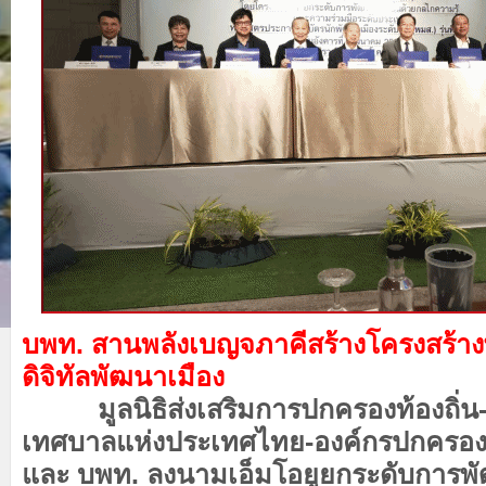
บพท. สานพลังเบญจภาคีสร้างโครงสร้างพ
ดิจิทัลพัฒนาเมือง
มูลนิธิส่งเสริมการปกครองท้องถิ่น
เทศบาลแห่งประเทศไทย-องค์กรปกครองท้
และ บพท. ลงนามเอ็มโอยูยกระดับการพัฒน