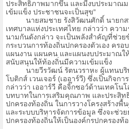
ประสิทธิภาพมากขึ้น และมีงบประมาณมากข
เข้มแข็ง ประชาชนจะเป็นสุข”
นายสมชาย รังสิวัฒนศักดิ์ นายก
เทศบาลแห่งประเทศไทย กล่าวว่า ความร่
นามกันดังกล่าว จะเป็นพลังสำคัญที่ช่วยข
กระบวนการท้องถิ่นปกครองตัวเอง ครอบคล
แผนงาน แผนคน และแผนงบประมาณให้เกิ
สนับสนุนให้ท้องถิ่นมีความเข้มแข็ง
นายวีรวัฒน์ รัตนวราหะ ผู้แทนบร
โบติกส์ เวนเจอร์ (เออาร์วี) ซึ่งเป็นกิจก
กล่าวว่า เออาร์วี คือจิ๊กซอว์ด้านเทคโนโล
บทบาทในการเสริมคุณภาพ และประสิทธ
ปกครองท้องถิ่น ในการวางโครงสร้างพื้น
และระบบบริหารจัดการข้อมูล ซึ่งจะช่วย
ปกครองท้องถิ่นให้เป็นองค์กรปกครองท้อง