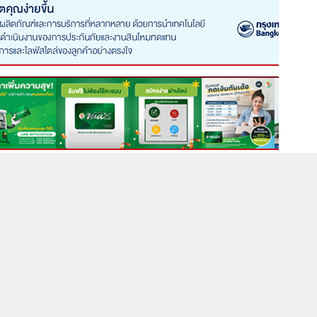
We have 92
Today