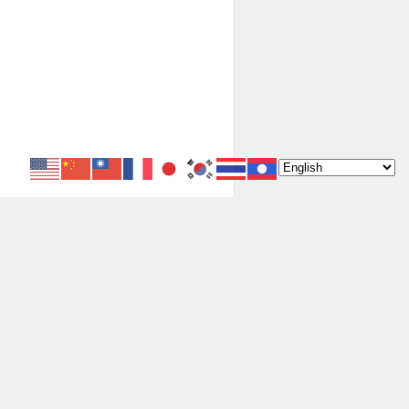
406 guests and no members online
814398