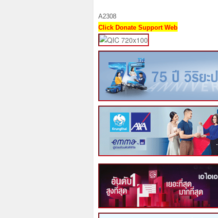
A2308
Click Donate Support Web