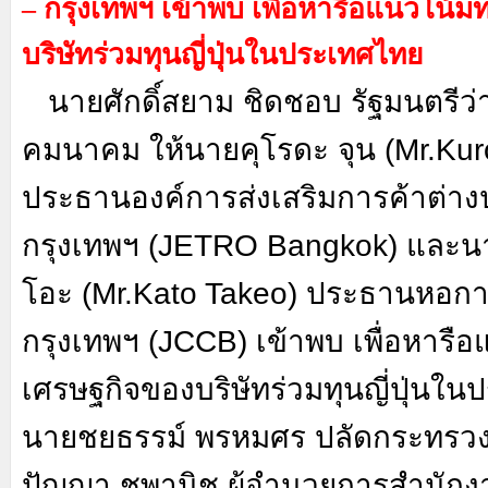
– กรุงเทพฯ เข้าพบ เพื่อหารือแนวโน้
บริษัทร่วมทุนญี่ปุ่นในประเทศไทย
นายศักดิ์สยาม ชิดชอบ รัฐมนตรี
คมนาคม ให้นายคุโรดะ จุน (
Mr.Kur
ประธานองค์การส่งเสริมการค้าต่างป
กรุงเทพฯ (
JETRO Bangkok)
และนา
โอะ (
Mr.Kato Takeo)
ประธานหอการค
กรุงเทพฯ (
JCCB)
เข้าพบ เพื่อหารื
เศรษฐกิจของบริษัทร่วมทุนญี่ปุ่นใ
นายชยธรรม์ พรหมศร ปลัดกระทร
ปัญญา ชูพานิช ผู้อำนวยการสำนั