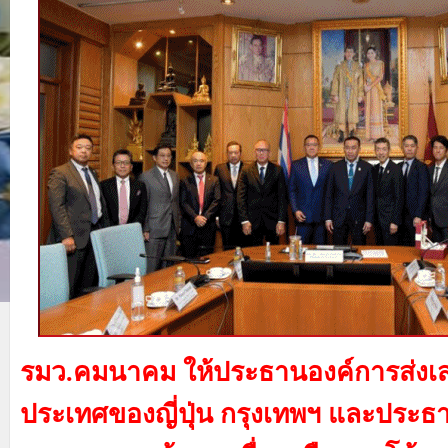
รมว.คมนาคม ให้ประธานองค์การส่งเส
ประเทศของญี่ปุ่น กรุงเทพฯ และประธา