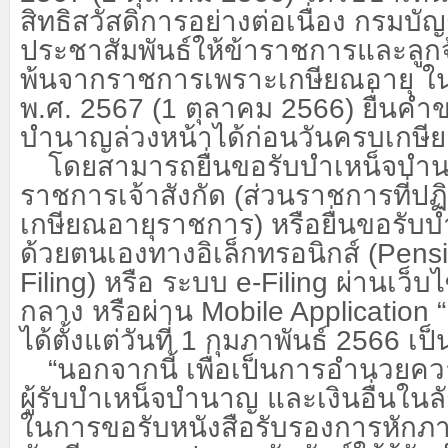
สิทธิสวัสดิการอย่างต่อเนื่อง กรมบั
ประชาสัมพันธ์ให้ข้าราชการและลูกจ
พ้นจากราชการเพราะเกษียณอายุ 
พ.ศ.
2567 (1
ตุลาคม
2566)
ยื่นคำ
บำนาญล่วงหน้าได้ก่อนวันครบเกษี
โดยสามารถยื่นขอรับบำเหน็จบำ
ราชการเจ้าสังกัด (ส่วนราชการที่ปฏิ
เกษียณอายุราชการ) หรือยื่นขอรั
ด้วยตนเองทางอิเล็กทรอนิกส์ (
Pensi
Filing)
หรือ ระบบ
e-Filing
ผ่านเว็บ
กลาง หรือผ่าน
Mobile Application “
ได้ตั้งแต่วันที่
1
กุมภาพันธ์
2566
เป็
“
นอกจากนี้ เพื่อเป็นการอำนวยค
ผู้รับบำเหน็จบำนาญ และเงินอื่นใน
ในการขอรับหนังสือรับรองการหักภาษ