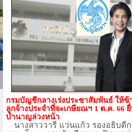
กรมบัญชีกลางเร่งประชาสัมพันธ์ ให้
ลูกจ้างประจำที่จะเกษียณฯ
1 ต.ค. 66 ย
บำนาญล่วงหน้า
นางสาววารี แว่นแก้ว รองอธิบดี